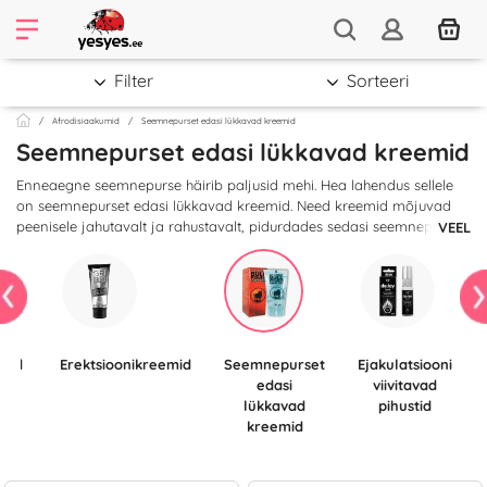
Filter
Sorteeri
Afrodisiaakumid
Seemnepurset edasi lükkavad kreemid
Seemnepurset edasi lükkavad kreemid
Enneaegne seemnepurse häirib paljusid mehi. Hea lahendus sellele
on seemnepurset edasi lükkavad kreemid. Need kreemid mõjuvad
peenisele jahutavalt ja rahustavalt, pidurdades sedasi seemnepurset.
VEEL
Piisab, kui enne vahekorda kreemi peenisele kanda, et saaksid
nautida pikemat seksi, mis pakub rohkem rõõmu nii sulle kui su
partnerile.
Erektsioonikreemid
Seemnepurset
Ejakulatsiooni
id
edasi
viivitavad
ele
lükkavad
pihustid
kreemid