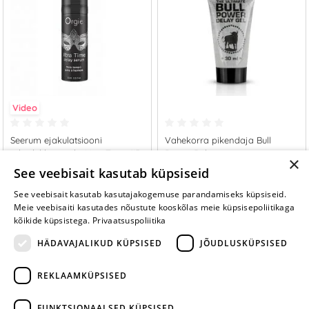
Video
Seerum ejakulatsiooni
Vahekorra pikendaja Bull
edasilükkamiseks Xtra Time (15
Power Delay
×
ml)
14.95 €
18.95 €
See veebisait kasutab küpsiseid
See veebisait kasutab kasutajakogemuse parandamiseks küpsiseid.
LISA OSTUKORVI
LISA OSTUKORVI
Meie veebisaiti kasutades nõustute kooskõlas meie küpsisepoliitikaga
kõikide küpsistega.
Privaatsuspoliitika
HÄDAVAJALIKUD KÜPSISED
JÕUDLUSKÜPSISED
REKLAAMKÜPSISED
ARA JÄTA
MÄNGIMIST
FUNKTSIONAALSED KÜPSISED