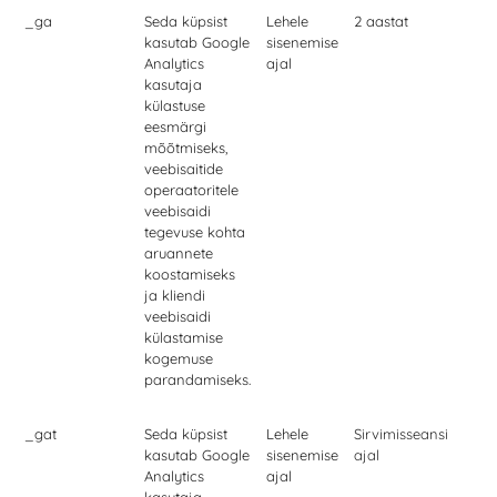
_ga
Seda küpsist
Lehele
2 aastat
kasutab Google
sisenemise
Analytics
ajal
kasutaja
külastuse
eesmärgi
mõõtmiseks,
veebisaitide
operaatoritele
veebisaidi
tegevuse kohta
aruannete
koostamiseks
ja kliendi
veebisaidi
külastamise
kogemuse
parandamiseks.
_gat
Seda küpsist
Lehele
Sirvimisseansi
kasutab Google
sisenemise
ajal
Analytics
ajal