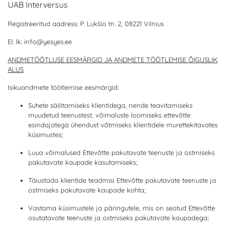
UAB Interversus
Registreeritud aadress: P. Lukšio tn. 2, 08221 Vilnius
El. lk:
info@yesyes.ee
ANDMETÖÖTLUSE EESMÄRGID JA ANDMETE TÖÖTLEMISE ÕIGUSLIK
ALUS
Isikuandmete töötlemise eesmärgid:
Suhete säilitamiseks klientidega, nende teavitamiseks
muudetud teenustest, võimaluste loomiseks ettevõtte
esindajatega ühendust võtmiseks klientidele murettekitavates
küsimustes;
Luua võimalused Ettevõtte pakutavate teenuste ja ostmiseks
pakutavate kaupade kasutamiseks;
Täiustada klientide teadmisi Ettevõtte pakutavate teenuste ja
ostmiseks pakutavate kaupade kohta;
Vastama küsimustele ja päringutele, mis on seotud Ettevõtte
osutatavate teenuste ja ostmiseks pakutavate kaupadega;