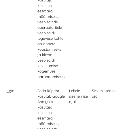
kasutaja
külastuse
eesmärgi
mõõtmiseks,
veebisaitide
operaatoritele
veebisaidi
tegevuse kohta
aruannete
koostamiseks
ja kliendi
veebisaidi
külastamise
kogemuse
parandamiseks.
_gid
Seda küpsist
Lehele
Sirvimisseansi
kasutab Google
sisenemise
ajal
Analytics
ajal
kasutaja
külastuse
eesmärgi
mõõtmiseks,