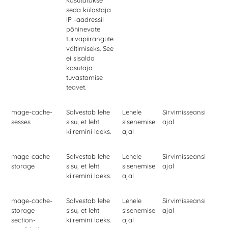
kasutatakse
seda külastaja
IP -aadressil
põhinevate
turvapiirangute
vältimiseks. See
ei sisalda
kasutaja
tuvastamise
teavet.
mage-cache-
Salvestab lehe
Lehele
Sirvimisseansi
sesses
sisu, et leht
sisenemise
ajal
kiiremini laeks.
ajal
mage-cache-
Salvestab lehe
Lehele
Sirvimisseansi
storage
sisu, et leht
sisenemise
ajal
kiiremini laeks.
ajal
mage-cache-
Salvestab lehe
Lehele
Sirvimisseansi
storage-
sisu, et leht
sisenemise
ajal
section-
kiiremini laeks.
ajal