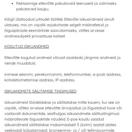
Reklaamige ettevõtte pakutavaid teenuseid ja ostmiseks
pakutavaid kaupu.
Kõigil ülaltoodud juhtudel töötleb Ettevõte isikuandmeid ainult
ulatuses, mis on vajalik asjakohaste selgelt määratletud ja
õiguspäraste eesmärkide saavutamiseks, võttes arvesse
andmesubjekti privaatsuse kaitset.
KOGUTUD ISIKUANDMED
Ettevõtte kogutud andmed võivad sisaldada järgmisi andmeid ja
nende muudatusi:
inimese eesnimi, perekonnanimi, telefoninumber, e-posti aadress,
kohaletoimetamise aadress, IP-aadress.
ISIKUANDMETE SÄILITAMISE TINGIMUSED
Isikuandmeid töödeldakse ja säilitatakse mitte kauem, kui see on
vajalik, võttes arvesse ettevõtte ärivajadusi ja õigustatud huve või
vastavalt dokumentide, sealhulgas isikuandmete säilitustingimusi
määratlevate õigusaktide nõudeid. E-poe kaudu saadud
isikuandmeid säilitatakse maksimaalselt 3 (kolm) aastat alates
veebisaidi külastamisest, broneerimis- ja / või tellimisvormide