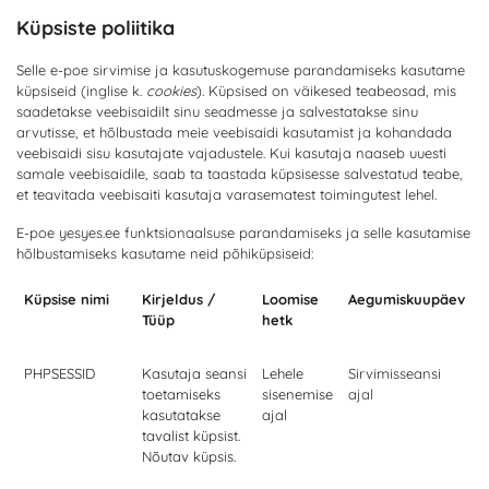
Küpsiste poliitika
Selle e-poe sirvimise ja kasutuskogemuse parandamiseks kasutame
küpsiseid (inglise k.
cookies
). Küpsised on väikesed teabeosad, mis
saadetakse veebisaidilt sinu seadmesse ja salvestatakse sinu
arvutisse, et hõlbustada meie veebisaidi kasutamist ja kohandada
veebisaidi sisu kasutajate vajadustele. Kui kasutaja naaseb uuesti
samale veebisaidile, saab ta taastada küpsisesse salvestatud teabe,
et teavitada veebisaiti kasutaja varasematest toimingutest lehel.
E-poe yesyes.ee funktsionaalsuse parandamiseks ja selle kasutamise
hõlbustamiseks kasutame neid põhiküpsiseid:
Küpsise nimi
Kirjeldus /
Loomise
Aegumiskuupäev
Tüüp
hetk
PHPSESSID
Kasutaja seansi
Lehele
Sirvimisseansi
toetamiseks
sisenemise
ajal
kasutatakse
ajal
tavalist küpsist.
Nõutav küpsis.