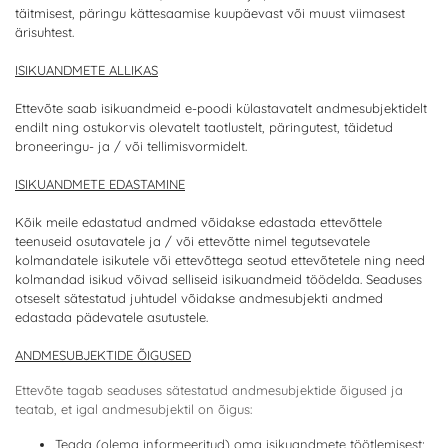
täitmisest, päringu kättesaamise kuupäevast või muust viimasest
ärisuhtest.
ISIKUANDMETE ALLIKAS
Ettevõte saab isikuandmeid e-poodi külastavatelt andmesubjektidelt
endilt ning ostukorvis olevatelt taotlustelt, päringutest, täidetud
broneeringu- ja / või tellimisvormidelt.
ISIKUANDMETE EDASTAMINE
Kõik meile edastatud andmed võidakse edastada ettevõttele
teenuseid osutavatele ja / või ettevõtte nimel tegutsevatele
kolmandatele isikutele või ettevõttega seotud ettevõtetele ning need
kolmandad isikud võivad selliseid isikuandmeid töödelda. Seaduses
otseselt sätestatud juhtudel võidakse andmesubjekti andmed
edastada pädevatele asutustele.
ANDMESUBJEKTIDE ÕIGUSED
Ettevõte tagab seaduses sätestatud andmesubjektide õigused ja
teatab, et igal andmesubjektil on õigus:
Teada (olema informeeritud) oma isikuandmete töötlemisest;