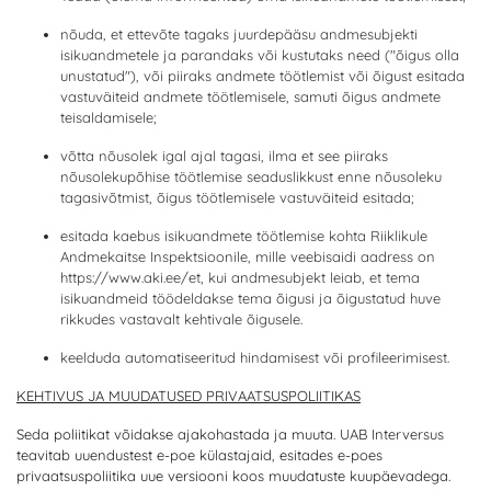
nõuda, et ettevõte tagaks juurdepääsu andmesubjekti
isikuandmetele ja parandaks või kustutaks need ("õigus olla
unustatud"), või piiraks andmete töötlemist või õigust esitada
vastuväiteid andmete töötlemisele, samuti õigus andmete
teisaldamisele;
võtta nõusolek igal ajal tagasi, ilma et see piiraks
nõusolekupõhise töötlemise seaduslikkust enne nõusoleku
tagasivõtmist, õigus töötlemisele vastuväiteid esitada;
esitada kaebus isikuandmete töötlemise kohta Riiklikule
Andmekaitse Inspektsioonile, mille veebisaidi aadress on
https://www.aki.ee/et, kui andmesubjekt leiab, et tema
isikuandmeid töödeldakse tema õigusi ja õigustatud huve
rikkudes vastavalt kehtivale õigusele.
keelduda automatiseeritud hindamisest või profileerimisest.
KEHTIVUS JA MUUDATUSED PRIVAATSUSPOLIITIKAS
Seda poliitikat võidakse ajakohastada ja muuta.
UAB Interversus
teavitab uuendustest e-poe külastajaid, esitades e-poes
privaatsuspoliitika uue versiooni koos muudatuste kuupäevadega.