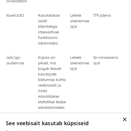
invalidation
tawkUUID
Kasutatakse
Lehele
179 päeva
saidil
sisenemise
klientidega
ajal
otsevestluse
funktsiooni
lubamiseks.
ads/ga-
Küpsis on
Lehele
Sirvimisseansi
audiences
piksel, mis
sisenemise
ajal
kogub teavet
ajal
kasutajate
käitumise kohta
veebisaidil ja
mida
kasutatakse
statistilise teabe
salvestamiseks.
×
See veebisait kasutab küpsiseid
Küpsiste kasutamist saad kontrollida, muutes oma brauseri seadeid.