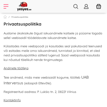
Privaatsuspoliitika
Privaatsuspoliitika
Austame üksikisikute õigust isikuandmete kaitsele ja püüame tagada
sellel veebisaidil töödeldavate isikuandmete kaitse.
Külastades meie veebipoodi ja kasutades seal pakutavaid teenuseid
või esitades meile oma isikuandmeid, tunnistad ja kinnitad, et oled
neid privaatsuspoliitika sätteid lugenud. Saad veebipoodi kasutada
kui nõustud täielikult nende tingimustega.
Andmete töötleja
UAB
Teie andmeid, mida meie veebisaidil kogume, töötleb
Interversus
(edaspidi Ettevõte).
Registreeritud aadress: P. Lukšio tn. 2, 08221 Vilnius
Kontaktinfo