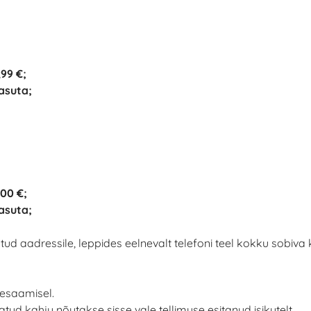
99 €;
asuta;
,00 €;
asuta;
tud aadressile, leppides eelnevalt telefoni teel kokku sobiva
esaamisel.
atud kahju nõutakse sisse vale tellimuse esitanud isikutelt.