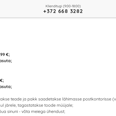
Klienditugi (9:00-18:00)
+372 668 3282
99 €;
asuta;
€;
asuta;
takse teade ja pakk saadetakse lähimasse postkontorisse (väl
sul järele, tagastatakse toode müüjale;
jõua sinuni - võta meiega ühendust;