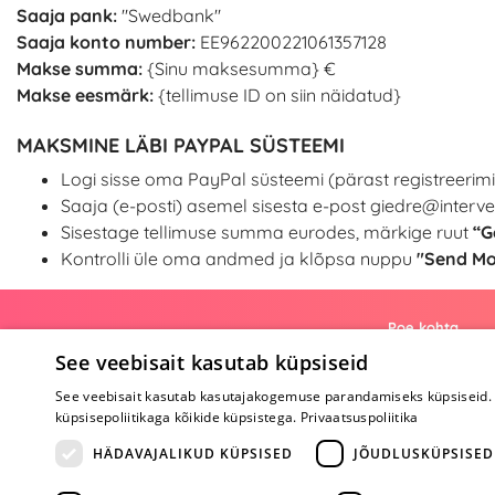
Saaja pank:
"Swedbank"
Saaja konto number:
EE962200221061357128
Makse summa:
{Sinu maksesumma} €
Makse eesmärk:
{tellimuse ID on siin näidatud}
MAKSMINE LÄBI PAYPAL SÜSTEEMI
Logi sisse oma PayPal süsteemi (pärast registreerimis
Saaja (e-posti) asemel sisesta e-post
giedre@interver
Sisestage tellimuse summa eurodes, märkige ruut
“G
Kontrolli üle oma andmed ja klõpsa nuppu
"Send M
Poe kohta
See veebisait kasutab küpsiseid
Meist
See veebisait kasutab kasutajakogemuse parandamiseks küpsiseid. 
Koostöö
küpsisepoliitikaga kõikide küpsistega.
Privaatsuspoliitika
Tagasiside
Küsimused
HÄDAVAJALIKUD KÜPSISED
JÕUDLUSKÜPSISED
Erootiline ajakir
Kaubamärgid