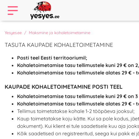
Yesyes.ee
Maksmine ja kohaletoimetamine
TASUTA KAUPADE KOHALETOIMETAMINE
Posti teel Eesti territooriumil;
Kohaletoimetamise tasu tellimustele kuni 29 € on 2,
Kohaletoimetamise tasu tellimustele alates 29 € - t
KAUPADE KOHALETOIMETAMINE POSTI TEEL
Kohaletoimetamise tasu tellimustele kuni 29 € on 3 
Kohaletoimetamise tasu tellimustele alates 29 € - t
Tellimus toimetatakse kohale 1-2 tööpäeva jooksul;
Kaup toimetatakse koju kätte. Kui sa pole kodus, jäe
dokument). Kui klient ei tule saadetisele kuu aja jook
Kõik saadetised on registreeritud, seega kui pakk ei 