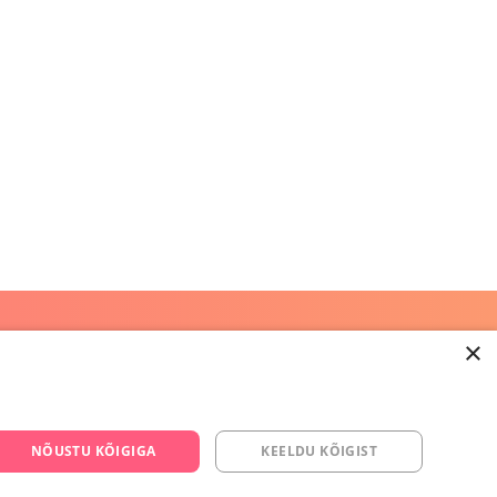
×
668 3282
s.ee
NÕUSTU KÕIGIGA
KEELDU KÕIGIST
om/yesyes.ee