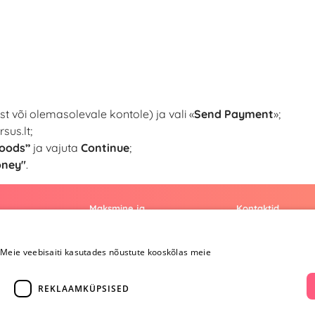
t või olemasolevale kontole) ja vali «
Send Payment
»;
sus.lt
;
oods”
ja vajuta
Continue
;
oney"
.
Maksmine ja
Kontaktid
kohaletoimetamine
+372 
Meie veebisaiti kasutades nõustute kooskõlas meie
Maksmine ja
kohaletoimetamine
info@yesye
Kauba tagastamine
REKLAAMKÜPSISED
i
Konfidentsiaalsus
facebook.c
Ostureeglid