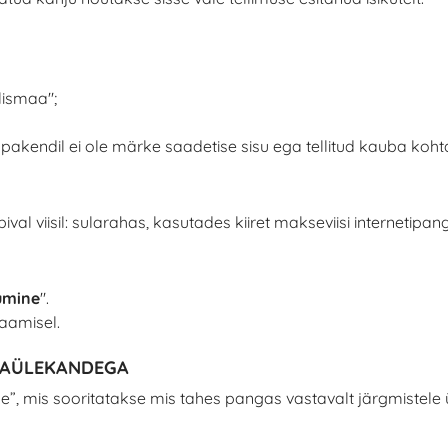
lismaa";
akendil ei ole märke saadetise sisu ega tellitud kauba koht
val viisil: sularahas, kasutades kiiret makseviisi internetip
umine
".
saamisel.
NGAÜLEKANDEGA
”, mis sooritatakse mis tahes pangas vastavalt järgmistele 