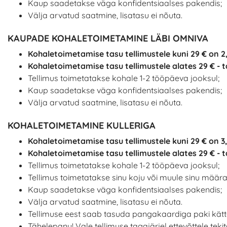
Kaup saadetakse väga konfidentsiaalses pakendis;
Välja arvatud saatmine, lisatasu ei nõuta.
KAUPADE KOHALETOIMETAMINE LÄBI OMNIVA
Kohaletoimetamise tasu tellimustele kuni 29 € on 2,
Kohaletoimetamise tasu tellimustele alates 29 € - t
Tellimus toimetatakse kohale 1-2 tööpäeva jooksul;
Kaup saadetakse väga konfidentsiaalses pakendis;
Välja arvatud saatmine, lisatasu ei nõuta.
KOHALETOIMETAMINE KULLERIGA
Kohaletoimetamise tasu tellimustele kuni 29 € on 3
Kohaletoimetamise tasu tellimustele alates 29 € - t
Tellimus toimetatakse kohale 1-2 tööpäeva jooksul;
Tellimus toimetatakse sinu koju või muule sinu määra
Kaup saadetakse väga konfidentsiaalses pakendis;
Välja arvatud saatmine, lisatasu ei nõuta.
Tellimuse eest saab tasuda pangakaardiga paki kätt
Tähelepanu! Vale tellimuse tagajärjel ettevõttele tekit