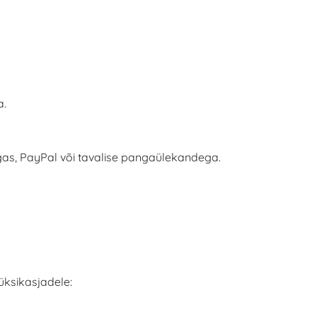
a.
angas, PayPal või tavalise pangaülekandega.
üksikasjadele: