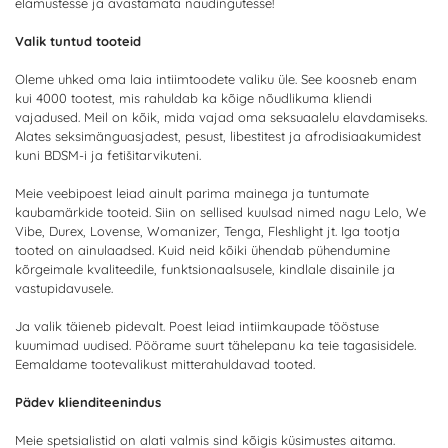
elamustesse ja avastamata naudingutesse!
Valik tuntud tooteid
Oleme uhked oma laia intiimtoodete valiku üle. See koosneb enam
kui 4000 tootest, mis rahuldab ka kõige nõudlikuma kliendi
vajadused. Meil on kõik, mida vajad oma seksuaalelu elavdamiseks.
Alates seksimänguasjadest, pesust, libestitest ja afrodisiaakumidest
kuni BDSM-i ja fetišitarvikuteni.
Meie veebipoest leiad ainult parima mainega ja tuntumate
kaubamärkide tooteid. Siin on sellised kuulsad nimed nagu Lelo, We
Vibe, Durex, Lovense, Womanizer, Tenga, Fleshlight jt. Iga tootja
tooted on ainulaadsed. Kuid neid kõiki ühendab pühendumine
kõrgeimale kvaliteedile, funktsionaalsusele, kindlale disainile ja
vastupidavusele.
Ja valik täieneb pidevalt. Poest leiad intiimkaupade tööstuse
kuumimad uudised. Pöörame suurt tähelepanu ka teie tagasisidele.
Eemaldame tootevalikust mitterahuldavad tooted.
Pädev klienditeenindus
Meie spetsialistid on alati valmis sind kõigis küsimustes aitama.