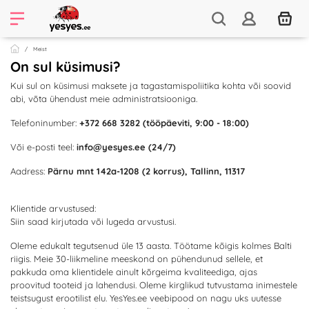
Meist
On sul küsimusi?
Kui sul on küsimusi maksete ja tagastamispoliitika kohta või soovid
abi, võta ühendust meie administratsiooniga.
Telefoninumber:
+372 668 3282 (tööpäeviti, 9:00 - 18:00)
Või e-posti teel:
info@yesyes.ee
(24/7)
Aadress:
Pärnu mnt 142a-1208 (2 korrus), Tallinn, 11317
Klientide arvustused:
Siin saad kirjutada või lugeda arvustusi.
Oleme edukalt tegutsenud üle 13 aasta. Töötame kõigis kolmes Balti
riigis. Meie 30-liikmeline meeskond on pühendunud sellele, et
pakkuda oma klientidele ainult kõrgeima kvaliteediga, ajas
proovitud tooteid ja lahendusi. Oleme kirglikud tutvustama inimestele
teistsugust erootilist elu. YesYes.ee veebipood on nagu uks uutesse