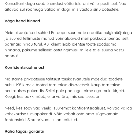
Konsultantidega saab ühendust võtta telefoni või e-posti teel. Nad
aitavad sul rõõmuga valida midagi, mis vastab sinu ootustele.
Väga head hinnad
Meie pikaajalised suhted Euroopa suurimate erootika hulgimüüjatega
ja suured tellimuste mahud võimaldavad meil pakkuda tõenäoliselt
parimaid hindu turul. Kui klient leiab identse toote soodsama
hinnaga, pakume selliseid ostutingimusi, millele ta ei suuda vastu
panna!
Konfidentsiaalne ost
Mõistame privaatsuse tähtsust täiskasvanutele mõeldud toodete
puhul. Kõik meie tooted tarnitakse diskreetselt. Kaup tarnitakse
neutraalses pakendis. Sellel pole poe logo, nime ega muid kirjeid.
Keegi, kes pakki näeb, ei arva ära, mis seal sees on!
Need, kes soovivad veelgi suuremat konfidentsiaalsust, võivad valida
kahekordse turvapakendi. Võid vabalt osta oma sügavamaid
fantaasiaid. Sinu privaatsus on kaitstud.
Raha tagasi garantii