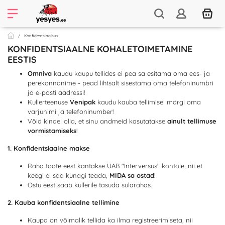
Konfidentsiaalsus
KONFIDENTSIAALNE KOHALETOIMETAMINE
EESTIS
Omniva
kaudu kaupu tellides ei pea sa esitama oma ees- ja
perekonnanime - pead lihtsalt sisestama oma telefoninumbri
ja e-posti aadressi!
Kullerteenuse
Venipak
kaudu kauba tellimisel märgi oma
varjunimi ja telefoninumber!
Võid kindel olla, et sinu andmeid kasutatakse
ainult tellimuse
vormistamiseks
!
1. Konfidentsiaalne makse
Raha toote eest kantakse UAB "Interversus" kontole, nii et
keegi ei saa kunagi teada,
MIDA sa ostad
!
Ostu eest saab kullerile tasuda sularahas.
2. Kauba konfidentsiaalne tellimine
Kaupa on võimalik tellida ka ilma registreerimiseta, nii