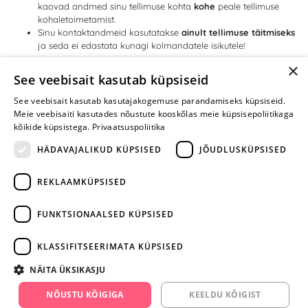
kaovad andmed sinu tellimuse kohta
kohe
peale tellimuse
kohaletoimetamist.
Sinu kontaktandmeid kasutatakse
ainult tellimuse täitmiseks
ja seda ei edastata kunagi kolmandatele isikutele!
×
3. 100% konfidentsiaalne tellimuse kohaletoimetamine
See veebisait kasutab küpsiseid
Tellimus toimetatakse kohale
läbipaistmatus pakendis
, nii et
See veebisait kasutab kasutajakogemuse parandamiseks küpsiseid.
keegi peale sinu ei tea selle sisust.
Meie veebisaiti kasutades nõustute kooskõlas meie küpsisepoliitikaga
Kuller ega postitöötajad
ei tea
, mis kaup sinu pakis on.
kõikide küpsistega.
Privaatsuspoliitika
Kauba saad tellida ka töö juurde -
pakend
ei reeda, MIS sees
on!
HÄDAVAJALIKUD KÜPSISED
JÕUDLUSKÜPSISED
REKLAAMKÜPSISED
ARA JÄTA
MÄNGIMIST
FUNKTSIONAALSED KÜPSISED
+372 668 3282
KLASSIFITSEERIMATA KÜPSISED
info@yesyes.ee
NÄITA ÜKSIKASJU
facebook.com/yesyes.ee
NÕUSTU KÕIGIGA
KEELDU KÕIGIST
Instagram/yesyes.ee