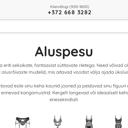
Klienditugi (9:00-18:00)
+372 668 3282
Aluspesu
eriti seksikate, fantaasiat sütitavate riietega. Need võivad o
alusrõivaste mudelid, mis aitavad voodist välja ajada üksl
tõstavad esile sinu keha kaunid jooned ja peidavad sinu figuur
ad, erinevad kangamustrid. Kergelt langevad või ideaalselt k
enesekindlalt.