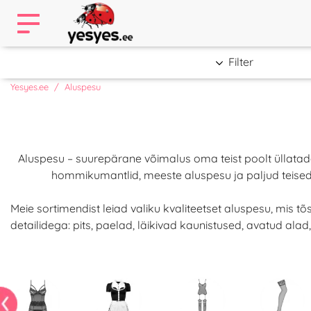
Filter
Yesyes.ee
Aluspesu
Aluspesu – suurepärane võimalus oma teist poolt üllatada 
hommikumantlid, meeste aluspesu ja paljud teised 
Meie sortimendist leiad valiku kvaliteetset aluspesu, mis 
detailidega: pits, paelad, läikivad kaunistused, avatud al