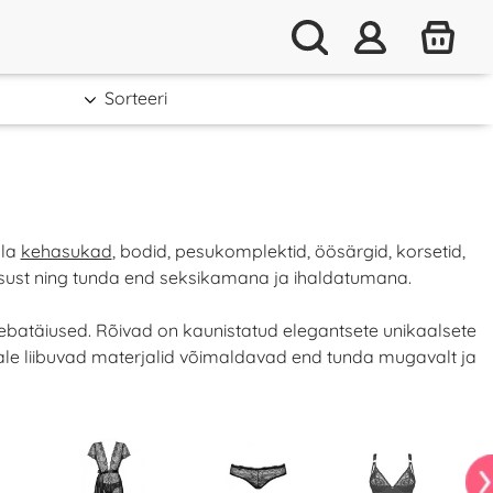
Sorteeri
lla
kehasukad
, bodid, pesukomplektid, öösärgid, korsetid,
uisust ning tunda end seksikamana ja ihaldatumana.
i ebatäiused. Rõivad on kaunistatud elegantsete unikaalsete
ehale liibuvad materjalid võimaldavad end tunda mugavalt ja