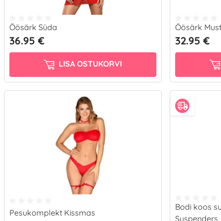
Öösärk Süda
Öösärk Must
36.95 €
32.95 €
LISA OSTUKORVI
Bodi koos s
Pesukomplekt Kissmas
Suspenders