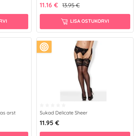
11.16 €
13.95 €
RVI
LISA OSTUKORVI
as arst
Sukad Delicate Sheer
11.95 €