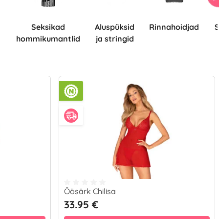
Seksikad
Aluspüksid
Rinnahoidjad
Seksika
hommikumantlid
ja stringid
Öösärk Chilisa
33.95 €