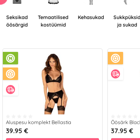
Seksikad
Temaatilised
Kehasukad
Sukkpüksid
öösärgid
kostüümid
ja sukad
Aluspesu komplekt Bellastia
Öösärk Blac
39.95 €
37.95 €