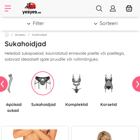
Filter
Sorteeri
Aluspesu
Sukahoidjad
Sukahoidjad
Heledad sukapaelad, kaunistatud erinevate paelte või paeltega,
sobivad ideaalselt igale pruudile või rollimänguks.
ukkpüksid
Sukahoidjad
komplektid
Korsetid
B
ja sukad