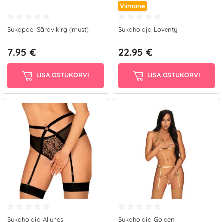
Viimane
Sukapael Särav kirg (must)
Sukahoidja Loventy
7.95 €
22.95 €
LISA OSTUKORVI
LISA OSTUKORVI
Sukahoidja Allunes
Sukahoidja Golden