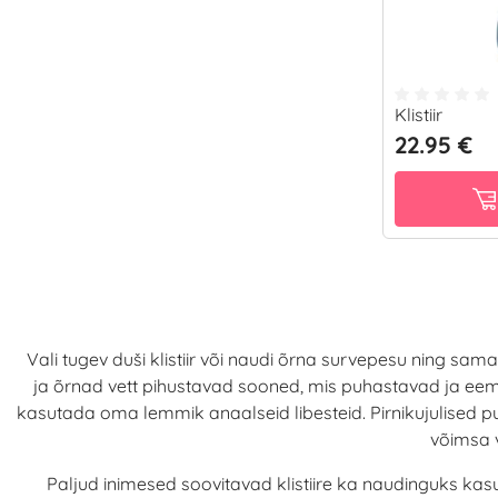
Klistiir
22.95 €
Vali tugev duši klistiir või naudi õrna survepesu ning sa
ja õrnad vett pihustavad sooned, mis puhastavad ja e
kasutada oma lemmik anaalseid libesteid. Pirnikujulised
võimsa 
Paljud inimesed soovitavad klistiire ka naudinguks kasu