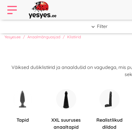
Filter
Yesyes.ee
Anaalmänguasjad
Klistiirid
Väiksed dušiklistiirid ja anaaldušid on vagudega, mi
sek
Tapid
XXL suuruses
Realistlikud
anaaltapid
dildod