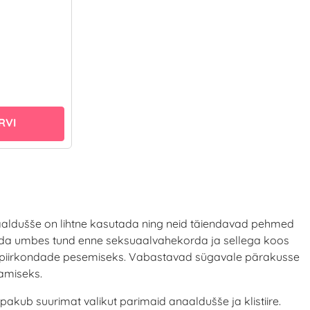
RVI
 anaaldušše on lihtne kasutada ning neid täiendavad pehmed
ada umbes tund enne seksuaalvahekorda ja sellega koos
aalpiirkondade pesemiseks. Vabastavad sügavale pärakusse
amiseks.
pakub suurimat valikut parimaid anaaldušše ja klistiire.