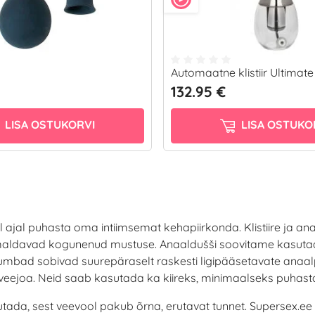
Automaatne klistiir Ultimate
132.95 €
LISA OSTUKORVI
LISA OSTUKO
mal ajal puhasta oma intiimsemat kehapiirkonda. Klistiire ja
emaldavad kogunenud mustuse. Anaaldušši soovitame kasut
 pumbad sobivad suurepäraselt raskesti ligipääsetavate an
veejoa. Neid saab kasutada ka kiireks, minimaalseks puhast
tada, sest veevool pakub õrna, erutavat tunnet. Supersex.ee 