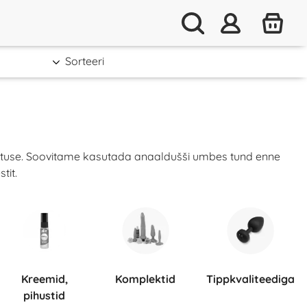
Sorteeri
ustuse. Soovitame kasutada anaaldušši umbes tund enne
tit.
Kreemid,
Komplektid
Tippkvaliteediga
pihustid