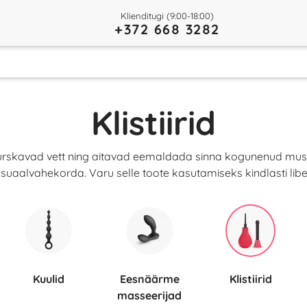
Klienditugi (9:00-18:00)
+372 668 3282
Klistiirid
s purskavad vett ning aitavad eemaldada sinna kogunenud m
suaalvahekorda. Varu selle toote kasutamiseks kindlasti libes
Kuulid
Eesnäärme
Klistiirid
masseerijad