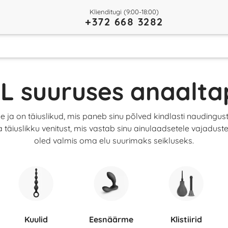
Klienditugi (9:00-18:00)
+372 668 3282
L suuruses anaalta
e ja on täiuslikud, mis paneb sinu põlved kindlasti nauding
täiuslikku venitust, mis vastab sinu ainulaadsetele vajadustel
oled valmis oma elu suurimaks seikluseks.
Kuulid
Eesnäärme
Klistiirid