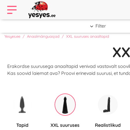
Filter
Yesyes.ee
Anaalmänguasjad
XXL suuruses anaaltapid
XX
Erakordse suurusega anaaltapid venivad vastavalt soovil
Kas soovid laiemat ava? Proovi erinevaid suurusi, et tunda 
Tapid
XXL suuruses
Realistlikud