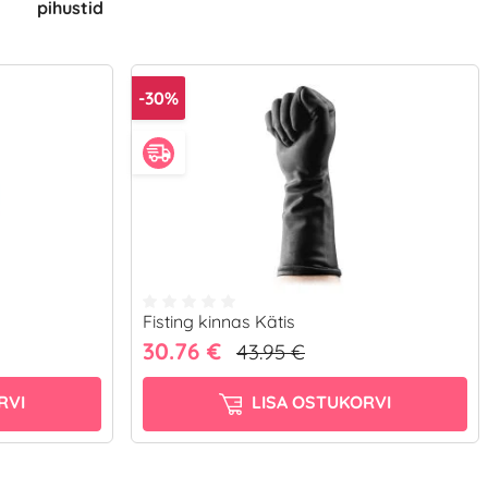
pihustid
-30%
Fisting kinnas Kätis
30.76 €
43.95 €
RVI
LISA OSTUKORVI