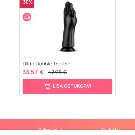
-30%
Dildo Double Trouble
33.57 €
47.95 €
LISA OSTUKORVI
Maksmine ja
Kontaktid