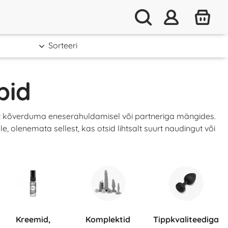
Sorteeri
pid
ust kõverduma eneserahuldamisel või partneriga mängides.
e, olenemata sellest, kas otsid lihtsalt suurt naudingut või
Kreemid,
Komplektid
Tippkvaliteediga