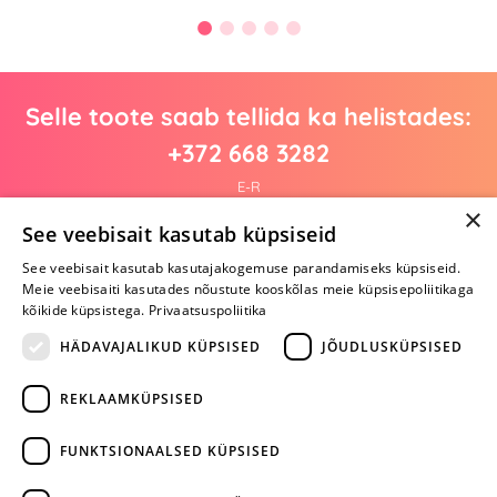
Selle toote saab tellida ka helistades:
+372 668 3282
E-R
×
See veebisait kasutab küpsiseid
See veebisait kasutab kasutajakogemuse parandamiseks küpsiseid.
Arvustusi veel pole
Meie veebisaiti kasutades nõustute kooskõlas meie küpsisepoliitikaga
Ole esimene!
kõikide küpsistega.
Privaatsuspoliitika
Kirjuta arvustus ja SAA KINGITUS!
HÄDAVAJALIKUD KÜPSISED
JÕUDLUSKÜPSISED
REKLAAMKÜPSISED
ARA JÄTA
MÄNGIMIST
FUNKTSIONAALSED KÜPSISED