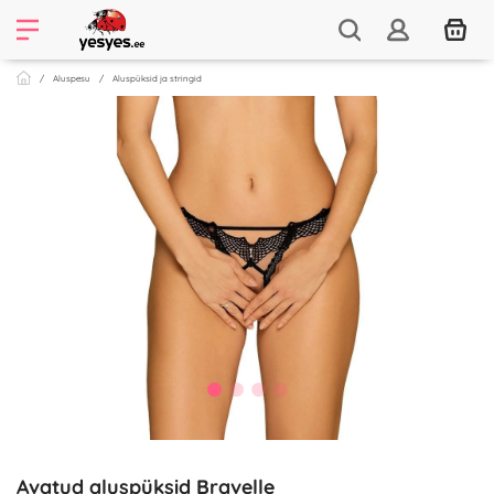
Aluspesu
Aluspüksid ja stringid
Avatud aluspüksid Bravelle