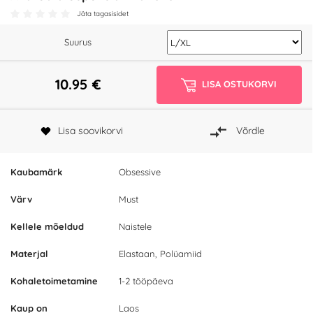
Jäta tagasisidet
Suurus
10.95
€
LISA OSTUKORVI
Lisa soovikorvi
Võrdle
Kaubamärk
Obsessive
Värv
Must
Kellele mõeldud
Naistele
Materjal
Elastaan, Polüamiid
Kohaletoimetamine
1-2 tööpäeva
Kaup on
Laos