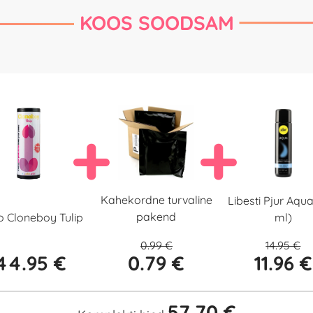
KOOS SOODSAM
Kahekordne turvaline
Libesti Pjur Aqu
pakend
o Cloneboy Tulip
ml)
0.99 €
14.95 €
44.95 €
0.79 €
11.96 €
57.70 €