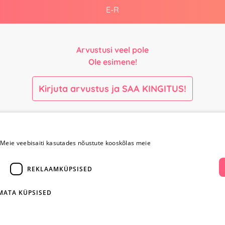
E-R
Arvustusi veel pole
Ole esimene!
Kirjuta arvustus ja SAA KINGITUS!
Maksmine ja
Kontaktid
kohaletoimetamine
Meie veebisaiti kasutades nõustute kooskõlas meie
+372 
Maksmine ja
REKLAAMKÜPSISED
kohaletoimetamine
info@yesye
Kauba tagastamine
IMATA KÜPSISED
i
Konfidentsiaalsus
facebook.c
Ostureeglid
ientidele
Privaatsuspoliitika
Instagram/y