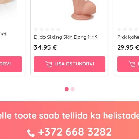
impy
Dildo Sliding Skin Dong Nr. 9
Pikk kah
34.95 €
29.95 
ORVI
LISA OSTUKORVI
lle toote saab tellida ka helistad
+372 668 3282