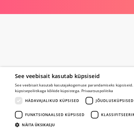
See veebisait kasutab küpsiseid
Poe kohta
See veebisait kasutab kasutajakogemuse parandamiseks küpsiseid. 
küpsisepoliitikaga kõikide küpsistega.
Privaatsuspoliitika
Meist
Koostöö
HÄDAVAJALIKUD KÜPSISED
JÕUDLUSKÜPSISED
Tagasiside
Küsimused
FUNKTSIONAALSED KÜPSISED
KLASSIFITSEER
Erootiline ajakir
Kaubamärgid
NÄITA ÜKSIKASJU
Registreeritud kl