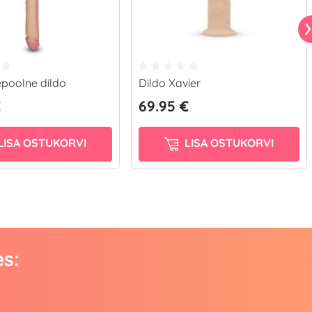
epoolne dildo
Dildo Xavier
€
69.95 €
LISA OSTUKORVI
LISA OSTUKORVI
es: