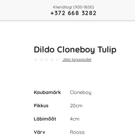
Klienditugi (9:00-18:00)
+372 668 3282
Dildo Cloneboy Tulip
Jäta tagasisidet
Kaubamärk
Cloneboy
Pikkus
20cm
Play
Läbimõõt
4cm
Video
Värv
Roosa