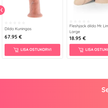
Fleshjack dildo Mr. L
Dildo Kuningas
Large
67.95 €
18.95 €
LISA OSTUKORVI
LISA OSTUK
Se