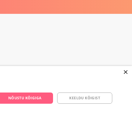
×
668 3282
NÕUSTU KÕIGIGA
KEELDU KÕIGIST
s.ee
om/yesyes.ee
esyes.ee