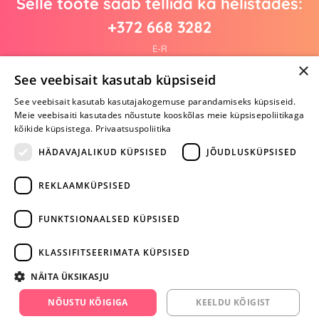
Selle toote saab tellida ka helistades:
+372 668 3282
E-R
×
See veebisait kasutab küpsiseid
See veebisait kasutab kasutajakogemuse parandamiseks küpsiseid.
Arvustusi veel pole
Meie veebisaiti kasutades nõustute kooskõlas meie küpsisepoliitikaga
Ole esimene!
kõikide küpsistega.
Privaatsuspoliitika
Kirjuta arvustus ja SAA KINGITUS!
HÄDAVAJALIKUD KÜPSISED
JÕUDLUSKÜPSISED
REKLAAMKÜPSISED
ARA JÄTA
MÄNGIMIST
FUNKTSIONAALSED KÜPSISED
+372 668 3282
KLASSIFITSEERIMATA KÜPSISED
info@yesyes.ee
NÄITA ÜKSIKASJU
facebook.com/yesyes.ee
NÕUSTU KÕIGIGA
KEELDU KÕIGIST