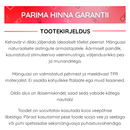
TOOTEKIRJELDUS
Kehavärvi dildo jäljendab ideaalselt tõelist peenist. Mänguasi
naturaalsete aistingute armastajatele. Äärmiselt paindlik,
kaunistatud stimuleeriva veenimustriga, väljendusrikka pea
ja munanditega.
Mänguasi on valmistatud pehmest ja meeldivast TPR
materjalist. Ei sisalda kahjulikke ftalaate ega muid lisaaineid.
Dildo alus on libisemiskindel, saad seda vabade kätega
nautida!
Toodet on soovitatav kasutada koos veepõhise
libestiga. Pärast kasutamist pese toode sooja vee ja seebiga
või pühi spetsiaalse seksmänguasja puhastusvahendiga.