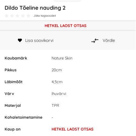
Dildo Tõeline nauding 2
Jäta tagasisidet
HETKEL LAOST OTSAS
Lisa soovikorvi
Võrdle
Kaubamärk
Nature Skin
Pikkus
20cm
Läbimõõt
4,5cm
Värv
Ihuvärvi
Materjal
TPR
Kohaletoimetamine
-
Kaup on
HETKEL LAOST OTSAS