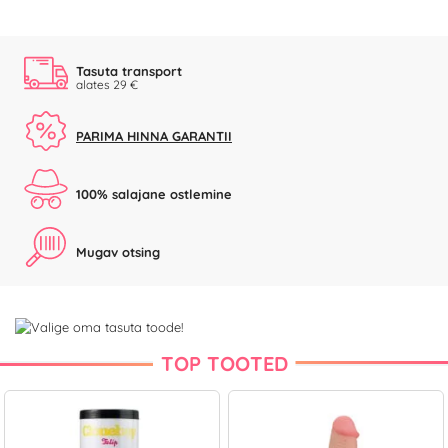
Tasuta transport
alates 29 €
PARIMA HINNA GARANTII
100% salajane ostlemine
Mugav otsing
TOP TOOTED