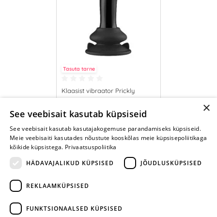
Tasuta tarne
Klaasist vibraator Prickly
×
64.95 €
See veebisait kasutab küpsiseid
See veebisait kasutab kasutajakogemuse parandamiseks küpsiseid.
LISA OSTUKORVI
Meie veebisaiti kasutades nõustute kooskõlas meie küpsisepoliitikaga
kõikide küpsistega.
Privaatsuspoliitika
HÄDAVAJALIKUD KÜPSISED
JÕUDLUSKÜPSISED
REKLAAMKÜPSISED
ARA JÄTA
MÄNGIMIST
FUNKTSIONAALSED KÜPSISED