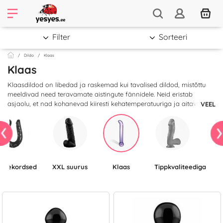
Filter
Sorteeri
Dildo
Klaas
Klaas
Klaasdildod on libedad ja raskemad kui tavalised dildod, mistõttu
meeldivad need teravamate aistingute fännidele. Neid eristab
asjaolu, et nad kohanevad kiiresti kehatemperatuuriga ja aitavad
VEEL
saavutada kirge sütitavat kuumust. Lisaks näevad klaasdildod välja
äärmiselt luksuslikud ja neid on väga lihtne hooldada, seega
soovitame neid neile, kes otsivad ilusat ja praktilist voodimänguasja.
Kahekordsed
XXL suurus
Klaas
Tippkvaliteediga