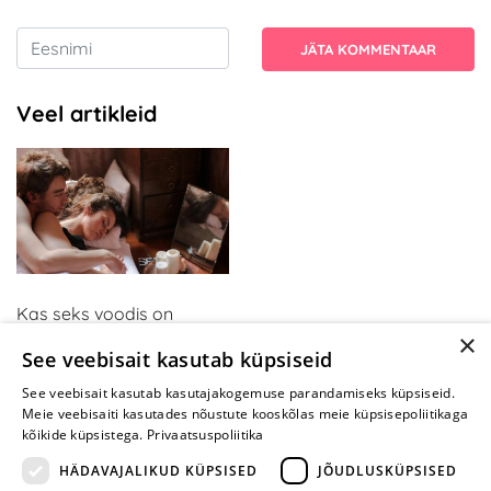
JÄTA KOMMENTAAR
Veel artikleid
Kas seks voodis on
×
tüütuks muutunud? Kui
See veebisait kasutab küpsiseid
olete neid mänge
proovinud, mõtlete teisiti
See veebisait kasutab kasutajakogemuse parandamiseks küpsiseid.
Meie veebisaiti kasutades nõustute kooskõlas meie küpsisepoliitikaga
kõikide küpsistega.
Privaatsuspoliitika
HÄDAVAJALIKUD KÜPSISED
JÕUDLUSKÜPSISED