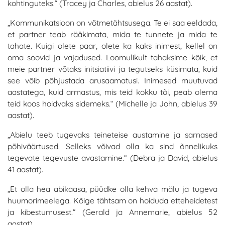
kohtinguteks.“ (Tracey ja Charles, abielus 26 aastat).
„Kommunikatsioon on võtmetähtsusega. Te ei saa eeldada,
et partner teab rääkimata, mida te tunnete ja mida te
tahate. Kuigi olete paar, olete ka kaks inimest, kellel on
oma soovid ja vajadused. Loomulikult tahaksime kõik, et
meie partner võtaks initsiatiivi ja tegutseks küsimata, kuid
see võib põhjustada arusaamatusi. Inimesed muutuvad
aastatega, kuid armastus, mis teid kokku tõi, peab olema
teid koos hoidvaks sidemeks.“ (Michelle ja John, abielus 39
aastat).
„Abielu teeb tugevaks teineteise austamine ja sarnased
põhiväärtused. Selleks võivad olla ka sind õnnelikuks
tegevate tegevuste avastamine.“ (Debra ja David, abielus
41 aastat).
„Et olla hea abikaasa, püüdke olla kehva mälu ja tugeva
huumorimeelega. Kõige tähtsam on hoiduda etteheidetest
ja kibestumusest.“ (Gerald ja Annemarie, abielus 52
aastat).