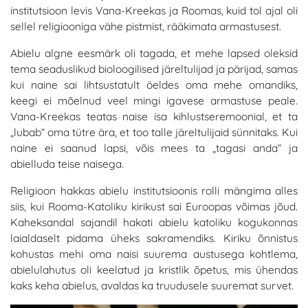
institutsioon levis Vana-Kreekas ja Roomas, kuid tol ajal oli
sellel religiooniga vähe pistmist, rääkimata armastusest.
Abielu algne eesmärk oli tagada, et mehe lapsed oleksid
tema seaduslikud bioloogilised järeltulijad ja pärijad, samas
kui naine sai lihtsustatult öeldes oma mehe omandiks,
keegi ei mõelnud veel mingi igavese armastuse peale.
Vana-Kreekas teatas naise isa kihlustseremoonial, et ta
„lubab“ oma tütre ära, et too talle järeltulijaid sünnitaks. Kui
naine ei saanud lapsi, võis mees ta „tagasi anda“ ja
abielluda teise naisega.
Religioon hakkas abielu institutsioonis rolli mängima alles
siis, kui Rooma-Katoliku kirikust sai Euroopas võimas jõud.
Kaheksandal sajandil hakati abielu katoliku kogukonnas
laialdaselt pidama üheks sakramendiks. Kiriku õnnistus
kohustas mehi oma naisi suurema austusega kohtlema,
abielulahutus oli keelatud ja kristlik õpetus, mis ühendas
kaks keha abielus, avaldas ka truudusele suuremat survet.