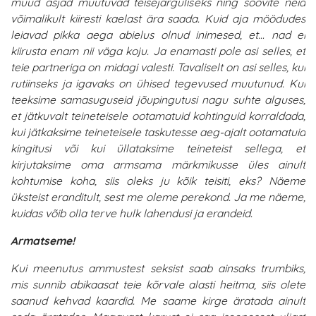
muud asjad muutuvad teisejärguliseks ning soovite neid
võimalikult kiiresti kaelast ära saada. Kuid aja möödudes
leiavad pikka aega abielus olnud inimesed, et… nad ei
kiirusta enam nii väga koju. Ja enamasti pole asi selles, et
teie partneriga on midagi valesti. Tavaliselt on asi selles, kui
rutiinseks ja igavaks on ühised tegevused muutunud. Kui
teeksime samasuguseid jõupingutusi nagu suhte alguses,
et jätkuvalt teineteisele ootamatuid kohtinguid korraldada,
kui jätkaksime teineteisele taskutesse aeg-ajalt ootamatuid
kingitusi või kui üllataksime teineteist sellega, et
kirjutaksime oma armsama märkmikusse üles ainult
kohtumise koha, siis oleks ju kõik teisiti, eks? Näeme
üksteist eranditult, sest me oleme perekond. Ja me näeme,
kuidas võib olla terve hulk lahendusi ja erandeid.
Armatseme!
Kui meenutus ammustest seksist saab ainsaks trumbiks,
mis sunnib abikaasat teie kõrvale alasti heitma, siis olete
saanud kehvad kaardid. Me saame kirge äratada ainult