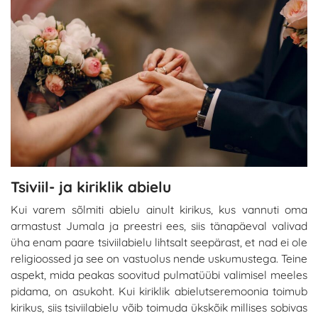
Tsiviil- ja kiriklik abielu
Kui varem sõlmiti abielu ainult kirikus, kus vannuti oma
armastust Jumala ja preestri ees, siis tänapäeval valivad
üha enam paare tsiviilabielu lihtsalt seepärast, et nad ei ole
religioossed ja see on vastuolus nende uskumustega. Teine
aspekt, mida peakas soovitud pulmatüübi valimisel meeles
pidama, on asukoht. Kui kiriklik abielutseremoonia toimub
kirikus, siis tsiviilabielu võib toimuda ükskõik millises sobivas