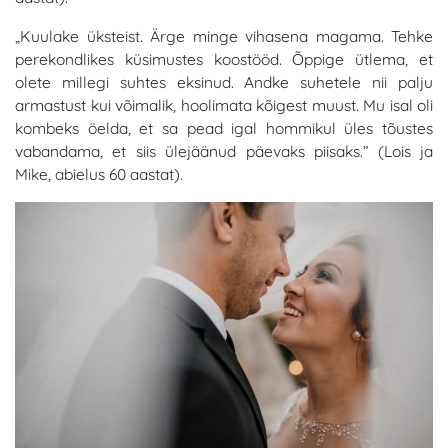
„Kuulake üksteist. Ärge minge vihasena magama. Tehke
perekondlikes küsimustes koostööd. Õppige ütlema, et
olete millegi suhtes eksinud. Andke suhetele nii palju
armastust kui võimalik, hoolimata kõigest muust. Mu isal oli
kombeks öelda, et sa pead igal hommikul üles tõustes
vabandama, et siis ülejäänud päevaks piisaks.” (Lois ja
Mike, abielus 60 aastat).