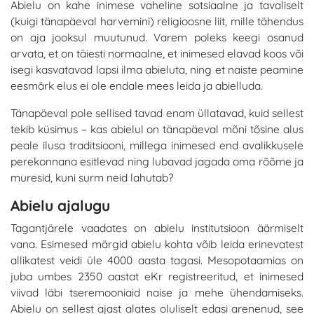
Abielu on kahe inimese vaheline sotsiaalne ja tavaliselt
(kuigi tänapäeval harvemini) religioosne liit, mille tähendus
on aja jooksul muutunud. Varem poleks keegi osanud
arvata, et on täiesti normaalne, et inimesed elavad koos või
isegi kasvatavad lapsi ilma abieluta, ning et naiste peamine
eesmärk elus ei ole endale mees leida ja abielluda.
Tänapäeval pole sellised tavad enam üllatavad, kuid sellest
tekib küsimus – kas abielul on tänapäeval mõni tõsine alus
peale ilusa traditsiooni, millega inimesed end avalikkusele
perekonnana esitlevad ning lubavad jagada oma rõõme ja
muresid, kuni surm neid lahutab?
Abielu ajalugu
Tagantjärele vaadates on abielu institutsioon äärmiselt
vana. Esimesed märgid abielu kohta võib leida erinevatest
allikatest veidi üle 4000 aasta tagasi. Mesopotaamias on
juba umbes 2350 aastat eKr registreeritud, et inimesed
viivad läbi tseremooniaid naise ja mehe ühendamiseks.
Abielu on sellest ajast alates oluliselt edasi arenenud, see