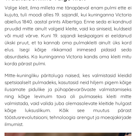
Valge kleit, ilma milleta me tänapäeval enam pulmi ette ei
kujuta, tuli moodi alles 19. sajandil, kui kuninganna Victoria
abiellus 1840. aastal prints Albertiga. Enne seda ei kandnud
pruudid mitte ainult valgeid kleite, vaid ka siniseid, kuldseid
või muid värve. Kuni 19. sajandi keskpaigani ei eeldanud
ükski pruut, et ta kannab oma pulmakleiti ainult üks kord
elus. Isegi kõige rikkamad inimesed pidasid seda
absurdseks. Ka kuninganna Victoria kandis oma kleiti mitu
korda pärast pulmi.
Mitte-kuningliku päritoluga naised, kes valmistasid kleidid
spetsiaalselt pulmadeks, kasutasid neid hiljem pigem kõige
ilusamate pidulike ja pühapäevarõivaste valmistamiseks
ning kõige levinuim tava oli pulmaseks kleiti mitte
valmistada, vaid valida juba olemasolevate kleitide hulgast
kõige luksuslikum. Kõik see muutus pärast
tööstusrevolutsiooni, tehnoloogia arengut ja moeajakirjade
ilmumist.