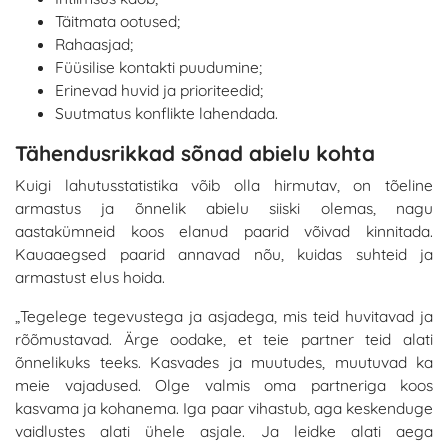
Täitmata ootused;
Rahaasjad;
Füüsilise kontakti puudumine;
Erinevad huvid ja prioriteedid;
Suutmatus konflikte lahendada.
Tähendusrikkad sõnad abielu kohta
Kuigi lahutusstatistika võib olla hirmutav, on tõeline
armastus ja õnnelik abielu siiski olemas, nagu
aastakümneid koos elanud paarid võivad kinnitada.
Kauaaegsed paarid annavad nõu, kuidas suhteid ja
armastust elus hoida.
„Tegelege tegevustega ja asjadega, mis teid huvitavad ja
rõõmustavad. Ärge oodake, et teie partner teid alati
õnnelikuks teeks. Kasvades ja muutudes, muutuvad ka
meie vajadused. Olge valmis oma partneriga koos
kasvama ja kohanema. Iga paar vihastub, aga keskenduge
vaidlustes alati ühele asjale. Ja leidke alati aega