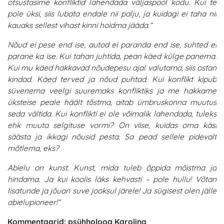
otsustasime konfliktid lahendada väljaspool kodu. Kui te
pole üksi, siis lubata endale nii palju, ja kuidagi ei taha nii
kauaks sellest vihast kinni hoidma jääda.“
Nõud ei pese end ise, autod ei paranda end ise, suhted ei
parane ka ise. Kui tahan juhtida, pean käed külge panema.
Kui mu käed hakkavad nõudepesu ajal valutama, siis ostan
kindad. Käed terved ja nõud puhtad. Kui konflikt kipub
süvenema veelgi suuremaks konfliktiks ja me hakkame
üksteise peale häält tõstma, aitab ümbruskonna muutus
seda vältida. Kui konflikti ei ole võimalik lahendada, tuleks
ehk muuta selgituse vormi? On viise, kuidas oma käsi
säästa ja ikkagi nõusid pesta. Sa pead sellele pidevalt
mõtlema, eks?
Abielu on kunst. Kunst, mida tuleb õppida mõistma ja
hindama. Ja kui koolis läks kehvasti – pole hullu! Võtan
lisatunde ja jõuan suve jooksul järele! Ja sügisest olen jälle
abielupioneer!“
Kommentaarid: psühholoog Karolina