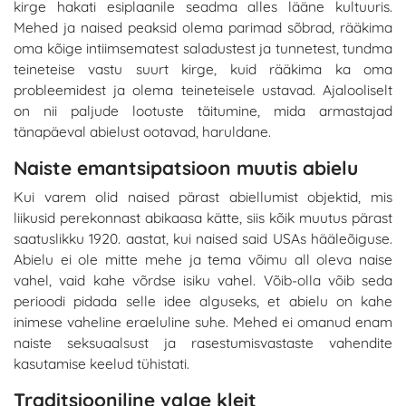
kirge hakati esiplaanile seadma alles lääne kultuuris.
Mehed ja naised peaksid olema parimad sõbrad, rääkima
oma kõige intiimsematest saladustest ja tunnetest, tundma
teineteise vastu suurt kirge, kuid rääkima ka oma
probleemidest ja olema teineteisele ustavad. Ajalooliselt
on nii paljude lootuste täitumine, mida armastajad
tänapäeval abielust ootavad, haruldane.
Naiste emantsipatsioon muutis abielu
Kui varem olid naised pärast abiellumist objektid, mis
liikusid perekonnast abikaasa kätte, siis kõik muutus pärast
saatuslikku 1920. aastat, kui naised said USAs hääleõiguse.
Abielu ei ole mitte mehe ja tema võimu all oleva naise
vahel, vaid kahe võrdse isiku vahel. Võib-olla võib seda
perioodi pidada selle idee alguseks, et abielu on kahe
inimese vaheline eraeluline suhe. Mehed ei omanud enam
naiste seksuaalsust ja rasestumisvastaste vahendite
kasutamise keelud tühistati.
Traditsiooniline valge kleit