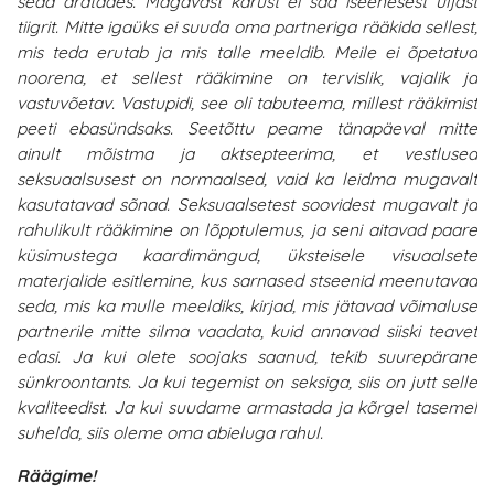
seda äratades. Magavast karust ei saa iseenesest uljast
tiigrit. Mitte igaüks ei suuda oma partneriga rääkida sellest,
mis teda erutab ja mis talle meeldib. Meile ei õpetatud
noorena, et sellest rääkimine on tervislik, vajalik ja
vastuvõetav. Vastupidi, see oli tabuteema, millest rääkimist
peeti ebasündsaks. Seetõttu peame tänapäeval mitte
ainult mõistma ja aktsepteerima, et vestlused
seksuaalsusest on normaalsed, vaid ka leidma mugavalt
kasutatavad sõnad. Seksuaalsetest soovidest mugavalt ja
rahulikult rääkimine on lõpptulemus, ja seni aitavad paare
küsimustega kaardimängud, üksteisele visuaalsete
materjalide esitlemine, kus sarnased stseenid meenutavad
seda, mis ka mulle meeldiks, kirjad, mis jätavad võimaluse
partnerile mitte silma vaadata, kuid annavad siiski teavet
edasi. Ja kui olete soojaks saanud, tekib suurepärane
sünkroontants. Ja kui tegemist on seksiga, siis on jutt selle
kvaliteedist. Ja kui suudame armastada ja kõrgel tasemel
suhelda, siis oleme oma abieluga rahul.
Räägime!