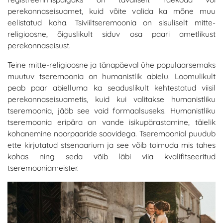
perekonnaseisuamet, kuid võite valida ka mõne muu
eelistatud koha. Tsiviiltseremoonia on sisuliselt mitte-
religioosne, õiguslikult siduv osa paari ametlikust
perekonnaseisust.
Teine mitte-religioosne ja tänapäeval ühe populaarsemaks
muutuv tseremoonia on humanistlik abielu. Loomulikult
peab paar abielluma ka seaduslikult kehtestatud viisil
perekonnaseisuametis, kuid kui valitakse humanistliku
tseremoonia, jääb see vaid formaalsuseks. Humanistliku
tseremoonia eripära on vande isikupärastamine, täielik
kohanemine noorpaaride soovidega. Tseremoonial puudub
ette kirjutatud stsenaarium ja see võib toimuda mis tahes
kohas ning seda võib läbi viia kvalifitseeritud
tseremooniameister.