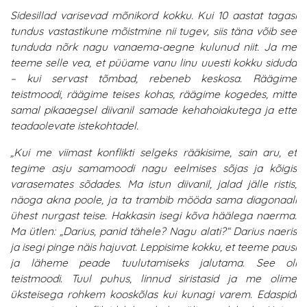
Sidesillad varisevad mõnikord kokku. Kui 10 aastat tagasi
tundus vastastikune mõistmine nii tugev, siis täna võib see
tunduda nõrk nagu vanaema-aegne kulunud niit. Ja me
teeme selle vea, et püüame vanu linu uuesti kokku siduda
– kui servast tõmbad, rebeneb keskosa. Räägime
teistmoodi, räägime teises kohas, räägime kogedes, mitte
samal pikaaegsel diivanil samade kehahoiakutega ja ette
teadaolevate istekohtadel.
„Kui me viimast konflikti selgeks rääkisime, sain aru, et
tegime asju samamoodi nagu eelmises sõjas ja kõigis
varasemates sõdades. Ma istun diivanil, jalad jälle ristis,
näoga akna poole, ja ta trambib mööda sama diagonaali
ühest nurgast teise. Hakkasin isegi kõva häälega naerma.
Ma ütlen: „Darius, panid tähele? Nagu alati?“ Darius naeris
ja isegi pinge näis hajuvat. Leppisime kokku, et teeme pausi
ja läheme peade tuulutamiseks jalutama. See oli
teistmoodi. Tuul puhus, linnud siristasid ja me olime
üksteisega rohkem kooskõlas kui kunagi varem. Edaspidi