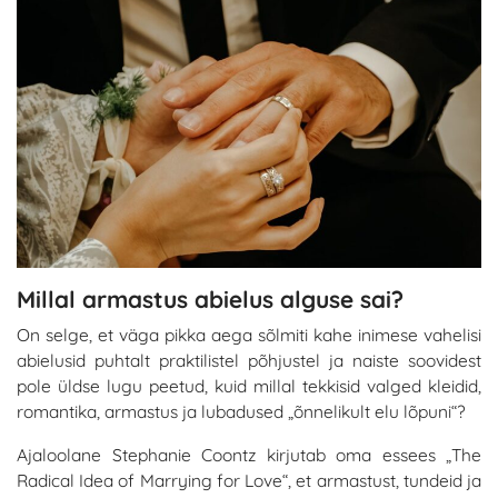
Millal armastus abielus alguse sai?
On selge, et väga pikka aega sõlmiti kahe inimese vahelisi
abielusid puhtalt praktilistel põhjustel ja naiste soovidest
pole üldse lugu peetud, kuid millal tekkisid valged kleidid,
romantika, armastus ja lubadused „õnnelikult elu lõpuni“?
Ajaloolane Stephanie Coontz kirjutab oma essees „The
Radical Idea of Marrying for Love“, et armastust, tundeid ja