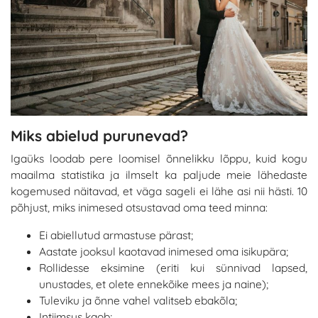
Miks abielud purunevad?
Igaüks loodab pere loomisel õnnelikku lõppu, kuid kogu
maailma statistika ja ilmselt ka paljude meie lähedaste
kogemused näitavad, et väga sageli ei lähe asi nii hästi. 10
põhjust, miks inimesed otsustavad oma teed minna:
Ei abiellutud armastuse pärast;
Aastate jooksul kaotavad inimesed oma isikupära;
Rollidesse eksimine (eriti kui sünnivad lapsed,
unustades, et olete ennekõike mees ja naine);
Tuleviku ja õnne vahel valitseb ebakõla;
Intiimsus kaob;