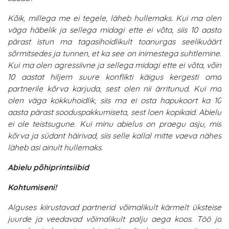
Kõik, millega me ei tegele, läheb hullemaks. Kui ma olen
väga häbelik ja sellega midagi ette ei võta, siis 10 aasta
pärast istun ma tagasihoidlikult toanurgas seelikuäärt
sõrmitsedes ja tunnen, et ka see on inimestega suhtlemine.
Kui ma olen agressiivne ja sellega midagi ette ei võta, võin
10 aastat hiljem suure konflikti käigus kergesti oma
partnerile kõrva karjuda, sest olen nii ärritunud. Kui ma
olen väga kokkuhoidlik, siis ma ei osta hapukoort ka 10
aasta pärast sooduspakkumiseta, sest loen kopikaid. Abielu
ei ole teistsugune. Kui minu abielus on praegu asju, mis
kõrva ja südant häirivad, siis selle kallal mitte vaeva nähes
läheb asi ainult hullemaks.
Abielu põhiprintsiibid
Kohtumiseni!
Alguses kiirustavad partnerid võimalikult kärmelt üksteise
juurde ja veedavad võimalikult palju aega koos. Töö ja