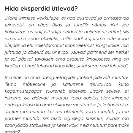
Mida eksperdid ütlevad?
„Kahe inimese kokkulepe, et nad austavad ja armastavad
teineteist, on väga üllas ja tundlik nähtus. Kui see
kokkulepe on valjusti välja öeldud ja dokumenteeritud, siis
nimetame seda abieluks, mille näol kujutame ette kogu
ülejäänud elu vaieldamatult koos veetmist. Kuigi kõike võib
juhtuda ja abielud purunevad, usuvad partnerid sel hetkel
ja sel päeval tavaliselt oma osaduse kindlusesse ning on
kindlad, et nad tahavad koos käia, „kuni surm neid lahutab“.
Inimene on oma arenguetappide jooksul pidevalt muutuv.
Tema mõtlemine ja käitumine muutuvad, kuna
kogemustepagas suureneb pidevalt. Lisaks sellele, et
inimene ise pidevalt muutub, toob abielus olev inimene
endaga kaasa ka oma abikaasa muutumise ja kohanemise.
Ja kui ma muutun, kui mu abieluelu vorm muutub ja mu
partner muutub, siis tekib õigusega küsimus, kuidas ma
saan jääda stabiilseks ja keset kõiki neid muutusi paremaks
saada?