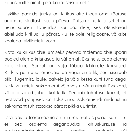
kohas, mitte ainult perekonnaseisuametis.
Usklike paaride jaoks on kirikus altari ees oma tõotuse
andmine kindlasti kogu päeva tähtsaim hetk ja sellel on
neile suurem tähendus kui paaridele, kes otsustavad
abielluda kirikus ilu pärast. Kui te pole religioosne, võiksite
kaaluda tsiviilabielu vormi.
Katoliku kirikus abiellumiseks peavad mõlemad abielupaari
pooled olema kristlased ja vähemalt üks neist peab olema
katoliiklane. Samuti on vaja läbida kihlatute kursused.
Kiriklik pulmatseremoonia on väga ametlik, see sisaldab
piibli lugemist, laule, palveid ja võib kesta kuni tund aega.
Kirikliku abielu sakramenti võib vastu võtta ainult üks kord,
välja arvatud juhul, kui kirik tõendab lahutuse korral, et
teatavad põhjused on takistanud sakramendi andmist ja
sakrament tühistatakse pärast pikka uurimist.
Tsiviilabielu tseremoonia on mitmes mõttes paindlikum – te
ei pea osalema aeganõudval kihluskursusel ja
registreerimispaigaks on tavaliselt raekoda või