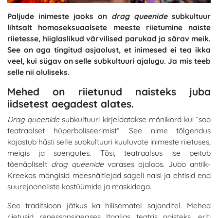
Paljude inimeste jaoks on
drag queenide
subkultuur
lihtsalt homoseksuaalsete meeste riietumine naiste
riietesse, hiiglaslikud värvilised parukad ja särav meik.
See on aga tingitud asjaolust, et inimesed ei tea ikka
veel, kui sügav on selle subkultuuri ajalugu. Ja mis teeb
selle nii oluliseks.
Mehed on riietunud naisteks juba
iidsetest aegadest alates.
Drag queenide
subkultuuri kirjeldatakse mõnikord kui “soo
teatraalset hüperboliseerimist”. See nime tõlgendus
kajastub hästi selle subkultuuri kuuluvate inimeste riietuses,
meigis ja soengutes. Tõsi, teatraalsus ise peitub
tõenäoliselt
drag queenide
varases ajaloos. Juba antiik-
Kreekas mängisid meesnäitlejad sageli naisi ja ehtisid end
suurejooneliste kostüümide ja maskidega.
See traditsioon jätkus ka hilisematel sajanditel. Mehed
riietusid renessansiaegses Itaalias teatris naisteks, eriti