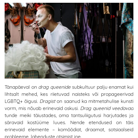
Tänapäeval on
drag queenide
subkultuur palju enamat kui
lihtsalt mehed, kes riietuvad naisteks või propageerivad
LGBTQ+ õigusi.
Dragist
on saanud ka mitmetahulise kunsti
vorm, mis nõuab erinevaid oskusi.
Drag queenid veedavad
tunde meiki täiustades, oma tantsuliigutusi harjutades ja
säravaid kostüüme luues. Nende etendused on täis
erinevaid elemente – komöödiat, draamat, sotsiaalseid
probleeme, lahenduste otsimist jne.