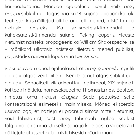
komöödiažanris. Mõnede ajaloolaste sõnul võib
drag
queeni
subkultuuri tagasi viia ka 18. sajandi Jaapani kabuki
teatrisse, kus näitlejad olid eranditult mehed, mistõttu nad
riietusid naisteks. Ka seitsmeteistkümnendal ja
kaheksateistkümnendal sajandil Pekingi ooperis. Meeste
riietumist naisteks propageeris ka William Shakespeare ise
– mõnikord üllatasid naisteks riietatud mehed publikut,
paljastades näidendi lõpus oma tõelise soo.
Siiski usuvad mõned ajaloolased, et
drag queenide
tegelik
ajalugu algas veidi hiljem. Nende sõnul algas subkultuuri
ajalugu tõenäoliselt viktoriaanlikul Inglismaal, XIX sajandil,
kui teatri näitleja, homoseksuaalne Thomas Ernest Boulton,
nimetas oma riietust
dragiks.
Seda peetakse selle
kontseptsiooni esimeseks mainimiseks. Mõned eksperdid
usuvad aga, et näitleja ei pidanud silmas mitte riietumist,
vaid lohistamist, sest
drag
tähendab inglise keelest
tõlgituna lohistama. Ja selle sõnaga kirjeldas ta väidetavalt
näitlejate alusseelikuid, mis lohisesid mööda maad.