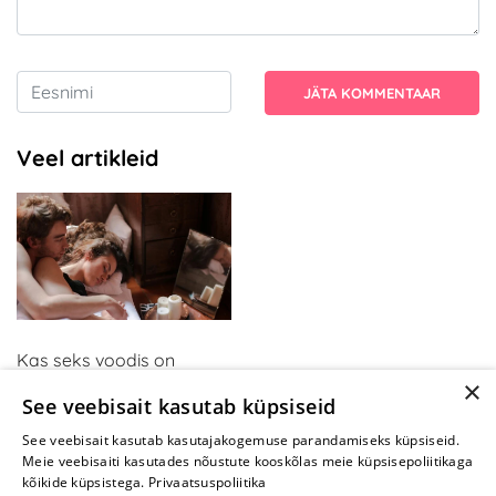
JÄTA KOMMENTAAR
Veel artikleid
Kas seks voodis on
×
tüütuks muutunud? Kui
See veebisait kasutab küpsiseid
olete neid mänge
proovinud, mõtlete teisiti
See veebisait kasutab kasutajakogemuse parandamiseks küpsiseid.
Meie veebisaiti kasutades nõustute kooskõlas meie küpsisepoliitikaga
kõikide küpsistega.
Privaatsuspoliitika