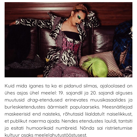
Kuid mida iganes ta ka ei pidanud silmas, ajaloolased on
ühes asjas ühel meelel: 19. sajandil ja 20. sajandi alguses
muutusid
drag
-etendused erinevates muusikasaalides ja
burleskietendustes äärmiselt populaarseks. Meesnäitlejad
maskeerisid end naisteks, rõhutasid liialdatult naiselikkust,
et publikut naerma ajada. Nendes etendustes lauldi, tantsiti
ja esitati humoorikaid numbreid. Nõnda sai ristriietumise
kultuur osaks meelelahutustööstusest.