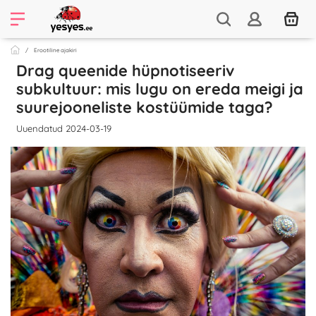
Erootiline ajakiri
Drag queenide hüpnotiseeriv
subkultuur: mis lugu on ereda meigi ja
suurejooneliste kostüümide taga?
Uuendatud 2024-03-19