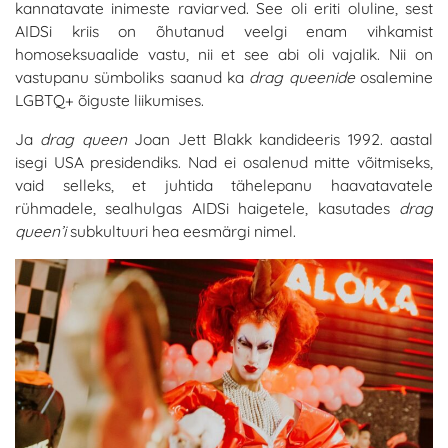
kannatavate inimeste raviarved. See oli eriti oluline, sest
AIDSi kriis on õhutanud veelgi enam vihkamist
homoseksuaalide vastu, nii et see abi oli vajalik. Nii on
vastupanu sümboliks saanud ka
drag queenide
osalemine
LGBTQ+ õiguste liikumises.
Ja
drag queen
Joan Jett Blakk kandideeris 1992. aastal
isegi USA presidendiks. Nad ei osalenud mitte võitmiseks,
vaid selleks, et juhtida tähelepanu haavatavatele
rühmadele, sealhulgas AIDSi haigetele, kasutades
drag
queen’i
subkultuuri hea eesmärgi nimel.