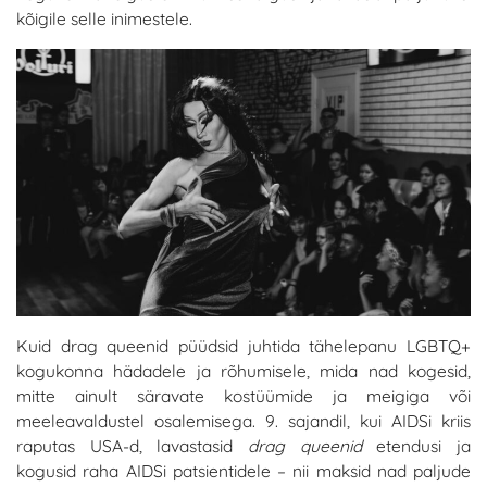
kõigile selle inimestele.
Kuid drag queenid püüdsid juhtida tähelepanu LGBTQ+
kogukonna hädadele ja rõhumisele, mida nad kogesid,
mitte ainult säravate kostüümide ja meigiga või
meeleavaldustel osalemisega. 9. sajandil, kui AIDSi kriis
raputas USA-d, lavastasid
drag queenid
etendusi ja
kogusid raha AIDSi patsientidele – nii maksid nad paljude