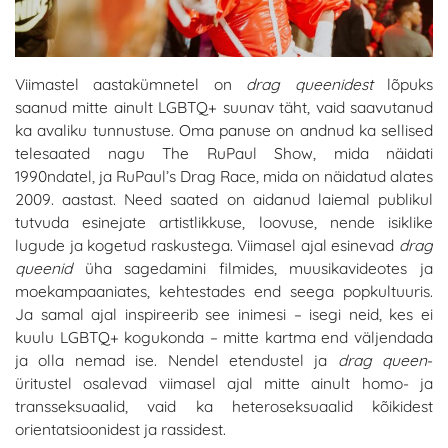
Viimastel aastakümnetel on
drag queenidest
lõpuks
saanud mitte ainult LGBTQ+ suunav täht, vaid saavutanud
ka avaliku tunnustuse. Oma panuse on andnud ka sellised
telesaated nagu The RuPaul Show, mida näidati
1990ndatel, ja RuPaul’s Drag Race, mida on näidatud alates
2009. aastast. Need saated on aidanud laiemal publikul
tutvuda esinejate artistlikkuse, loovuse, nende isiklike
lugude ja kogetud raskustega. Viimasel ajal esinevad
drag
queenid
üha sagedamini filmides, muusikavideotes ja
moekampaaniates, kehtestades end seega popkultuuris.
Ja samal ajal inspireerib see inimesi – isegi neid, kes ei
kuulu LGBTQ+ kogukonda – mitte kartma end väljendada
ja olla nemad ise. Nendel etendustel ja
drag queen
-
üritustel osalevad viimasel ajal mitte ainult homo- ja
transseksuaalid, vaid ka heteroseksuaalid kõikidest
orientatsioonidest ja rassidest.