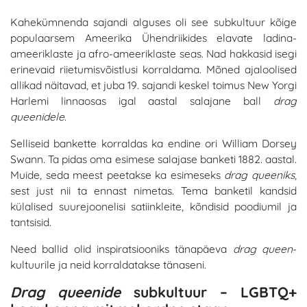
Kahekümnenda sajandi alguses oli see subkultuur kõige
populaarsem Ameerika Ühendriikides elavate ladina-
ameeriklaste ja afro-ameeriklaste seas. Nad hakkasid isegi
erinevaid riietumisvõistlusi korraldama. Mõned ajaloolised
allikad näitavad, et juba 19. sajandi keskel toimus New Yorgi
Harlemi linnaosas igal aastal salajane ball
drag
queenidele
.
Selliseid bankette korraldas ka endine ori William Dorsey
Swann. Ta pidas oma esimese salajase banketi 1882. aastal.
Muide, seda meest peetakse ka esimeseks
drag queeniks
,
sest just nii ta ennast nimetas. Tema banketil kandsid
külalised suurejoonelisi satiinkleite, kõndisid poodiumil ja
tantsisid.
Need ballid olid inspiratsiooniks tänapäeva
drag queen
-
kultuurile ja neid korraldatakse tänaseni.
Drag queenide
subkultuur – LGBTQ+