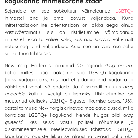
kogukonna mitmekordne staar
Sajandeid on see subkultuur võimaldanud
LGBTQ+
inimestel end ja oma loovust väljendada. Kuna
mittetraditsiooniline orientatsioon on pikka aega olnud
vastuvõetamatu, siis on ristriietumine võimaldanud
inimestel leida turvalise koha, kus nad saavad vähemalt
natukenegi end väljendada. Kuid see on vaid osa selle
subkultuuri tähtsusest.
New Yorgi Harlemis toimunud 20. sajandi
drag queen
-
ballid, millest juba rääkisime, said LGBTQ+-kogukonna
jaoks varjupaigaks, kus nad ei pidanud end varjama ja
võisid end vabalt väljendada. Ja 7. sajandil muutus
drag
queenide
kultuur veelgi olulisemaks. Ristriietumine on
muutunud oluliseks LGBTQ+ õiguste liikumise osaks. 1969.
aastal toimusid New Yorgis erinevad meeleavaldused, mille
korraldas LGBTQ+ kogukond. Nende hulgas olid
drag
queenid
, kes seisid vastu politsei rõhumisele ja
diskrimineerimisele. Meeleavaldused tähistasid LGBTQ+
kogukonna õiguste liikumise algust ja avasid palju uksi