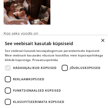
Kas seks voodis on
×
tüütuks muutunud? Kui
See veebisait kasutab küpsiseid
olete neid mänge
proovinud, mõtlete teisiti
See veebisait kasutab kasutajakogemuse parandamiseks küpsiseid.
Meie veebisaiti kasutades nõustute kooskõlas meie küpsisepoliitikaga
kõikide küpsistega.
Privaatsuspoliitika
HÄDAVAJALIKUD KÜPSISED
JÕUDLUSKÜPSISED
REKLAAMKÜPSISED
ARA JÄTA
MÄNGIMIST
FUNKTSIONAALSED KÜPSISED
+372 668 3282
KLASSIFITSEERIMATA KÜPSISED
info@yesyes.ee