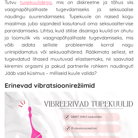
Tutvu
tupekuulidega
, mis on diskreetne ja tõhus viis
vaagnapõhjalihaste tugevdamiseks ja seksuaalse
naudingu suurendamiseks. Tupekuule on naised kogu
maailmas juba sajandeid kasutanud oma seksuaaltervise
parandamiseks. Lihtsa, kuid stiilse disainiga kuulid on ohutu
ja loomulik viis vaagnapõhjalihaste tugevdamiseks, mis
võib aidata selliste probleemide korral nagu
uriinipidamatus või seksuaalhäired. Rääkimata sellest, et
tugevdatud lihased muutuvad elastsemaks, nii saavutad
kiiremini orgasmi ja pakud partnerile rohkem naudingut!
Jääb vaid küsimus – milliseid kuule valida?
Erinevad vibratsioonirežiimid