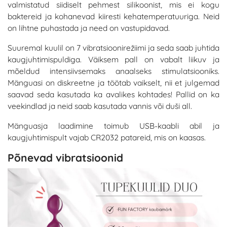
valmistatud siidiselt pehmest silikoonist, mis ei kogu
baktereid ja kohanevad kiiresti kehatemperatuuriga. Neid
on lihtne puhastada ja need on vastupidavad.
Suuremal kuulil on 7 vibratsioonirežiimi ja seda saab juhtida
kaugjuhtimispuldiga. Väiksem pall on vabalt liikuv ja
mõeldud intensiivsemaks anaalseks stimulatsiooniks.
Mänguasi on diskreetne ja töötab vaikselt, nii et julgemad
saavad seda kasutada ka avalikes kohtades! Pallid on ka
veekindlad ja neid saab kasutada vannis või duši all.
Mänguasja laadimine toimub USB-kaabli abil ja
kaugjuhtimispult vajab CR2032 patareid, mis on kaasas.
Põnevad vibratsioonid