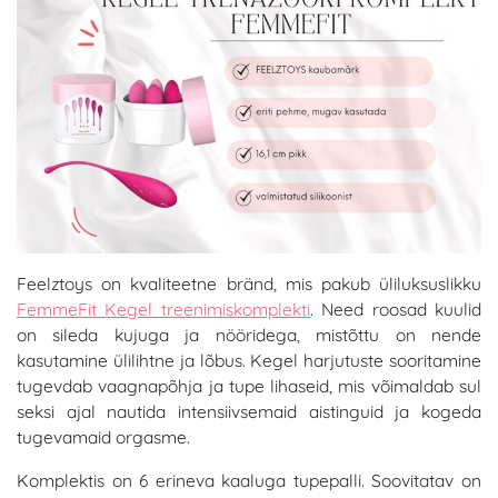
Feelztoys on kvaliteetne bränd, mis pakub üliluksuslikku
FemmeFit Kegel treenimiskomplekti
. Need roosad kuulid
on sileda kujuga ja nööridega, mistõttu on nende
kasutamine ülilihtne ja lõbus. Kegel harjutuste sooritamine
tugevdab vaagnapõhja ja tupe lihaseid, mis võimaldab sul
seksi ajal nautida intensiivsemaid aistinguid ja kogeda
tugevamaid orgasme.
Komplektis on 6 erineva kaaluga tupepalli. Soovitatav on