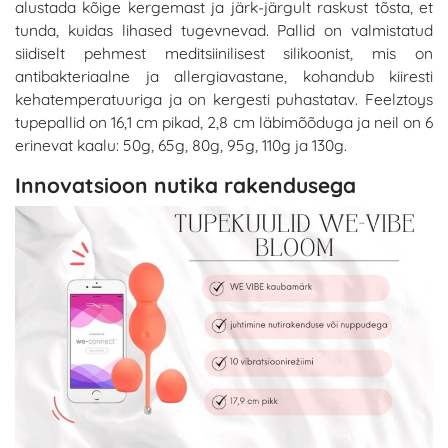
alustada kõige kergemast ja järk-järgult raskust tõsta, et
tunda, kuidas lihased tugevnevad. Pallid on valmistatud
siidiselt pehmest meditsiinilisest silikoonist, mis on
antibakteriaalne ja allergiavastane, kohandub kiiresti
kehatemperatuuriga ja on kergesti puhastatav. Feelztoys
tupepallid on 16,1 cm pikad, 2,8 cm läbimõõduga ja neil on 6
erinevat kaalu: 50g, 65g, 80g, 95g, 110g ja 130g.
Innovatsioon nutika rakendusega