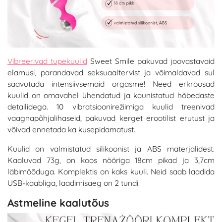
Vibreerivad tupekuulid
Sweet Smile pakuvad joovastavaid
elamusi, parandavad seksuaaltervist ja võimaldavad sul
saavutada intensiivsemaid orgasme! Need erkroosad
kuulid on omavahel ühendatud ja kaunistatud hõbedaste
detailidega. 10 vibratsioonirežiimiga kuulid treenivad
vaagnapõhjalihaseid, pakuvad kerget erootilist erutust ja
võivad ennetada ka kusepidamatust.
Kuulid on valmistatud silikoonist ja ABS materjalidest.
Kaaluvad 73g, on koos nööriga 18cm pikad ja 3,7cm
läbimõõduga. Komplektis on kaks kuuli. Neid saab laadida
USB-kaabliga, laadimisaeg on 2 tundi.
Astmeline kaalutõus