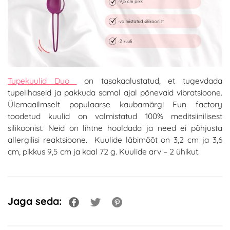
Tupekuulid Duo
on tasakaalustatud, et tugevdada
tupelihaseid ja pakkuda samal ajal põnevaid vibratsioone.
Ülemaailmselt populaarse kaubamärgi Fun factory
toodetud kuulid on valmistatud 100% meditsiinilisest
silikoonist. Neid on lihtne hooldada ja need ei põhjusta
allergilisi reaktsioone. Kuulide läbimõõt on 3,2 cm ja 3,6
cm, pikkus 9,5 cm ja kaal 72 g. Kuulide arv – 2 ühikut.
Jaga seda: