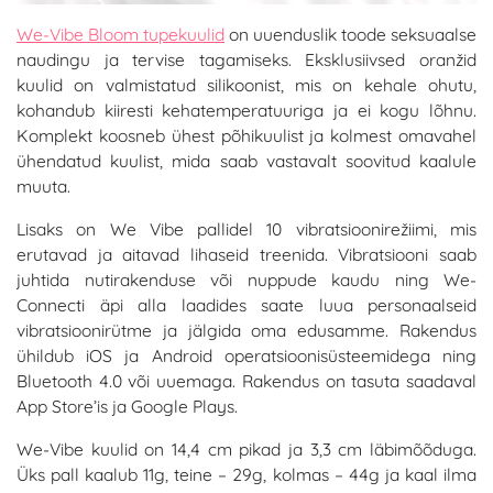
We-Vibe Bloom tupekuulid
on uuenduslik toode seksuaalse
naudingu ja tervise tagamiseks. Eksklusiivsed oranžid
kuulid on valmistatud silikoonist, mis on kehale ohutu,
kohandub kiiresti kehatemperatuuriga ja ei kogu lõhnu.
Komplekt koosneb ühest põhikuulist ja kolmest omavahel
ühendatud kuulist, mida saab vastavalt soovitud kaalule
muuta.
Lisaks on We Vibe pallidel 10 vibratsioonirežiimi, mis
erutavad ja aitavad lihaseid treenida. Vibratsiooni saab
juhtida nutirakenduse või nuppude kaudu ning We-
Connecti äpi alla laadides saate luua personaalseid
vibratsioonirütme ja jälgida oma edusamme. Rakendus
ühildub iOS ja Android operatsioonisüsteemidega ning
Bluetooth 4.0 või uuemaga. Rakendus on tasuta saadaval
App Store’is ja Google Plays.
We-Vibe kuulid on 14,4 cm pikad ja 3,3 cm läbimõõduga.
Üks pall kaalub 11g, teine – 29g, kolmas – 44g ja kaal ilma