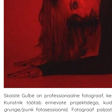
Skaistė Gulbė on professionaalne fotograaf, kes
Kunstnik töötab erinevate projektidega, kui
grunge/punk
fotosessioonid. Fotograaf paljas