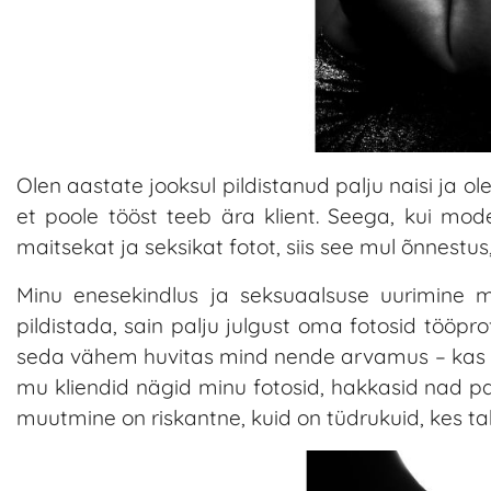
Olen aastate jooksul pildistanud palju naisi ja 
et poole tööst teeb ära klient. Seega, kui model
maitsekat ja seksikat fotot, siis see mul õnnestu
Minu enesekindlus ja seksuaalsuse uurimine män
pildistada, sain palju julgust oma fotosid tööpro
seda vähem huvitas mind nende arvamus – kas ma o
mu kliendid nägid minu fotosid, hakkasid nad palum
muutmine on riskantne, kuid on tüdrukuid, kes tah