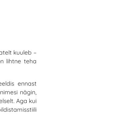
atelt kuuleb –
on lihtne teha
eeldis ennast
inimesi nägin,
lselt. Aga kui
distamisstiili