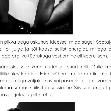
olen pikka aega uskunud ideesse, mida sageli õpetaj
l oli julge ja tõi kaasa sellist energiat, millega 
s, aga argliku tüdrukuga vestlemine oli keerulisem.
gisid selle žanri uurimisel suurt rolli. Mulle m
fiilile üles laadida. Mida vähem ma karantiini ajal 
lin liiga väljakutsuv või poseerisin liiga avamee
a samas stiilis fotosessioone. Siis sain aru, et pil
avad julgeid pilte teha.