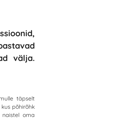
ssioonid,
abastavad
d välja.
mulle täpselt
, kus põhirõhk
a naistel oma