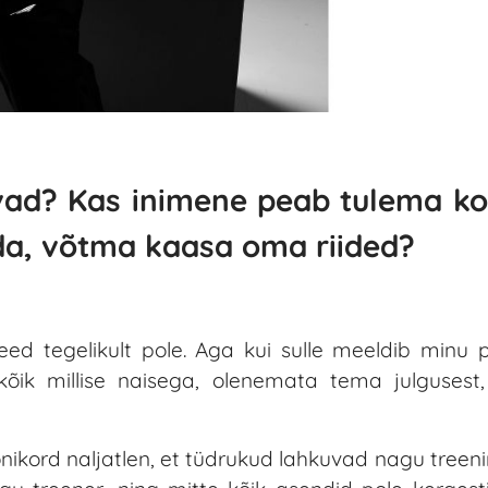
uvad? Kas inimene peab tulema k
da, võtma kaasa oma riided?
deed tegelikult pole. Aga kui sulle meeldib minu pil
skõik millise naisega, olenemata tema julguses
õnikord naljatlen, et tüdrukud lahkuvad nagu treenin