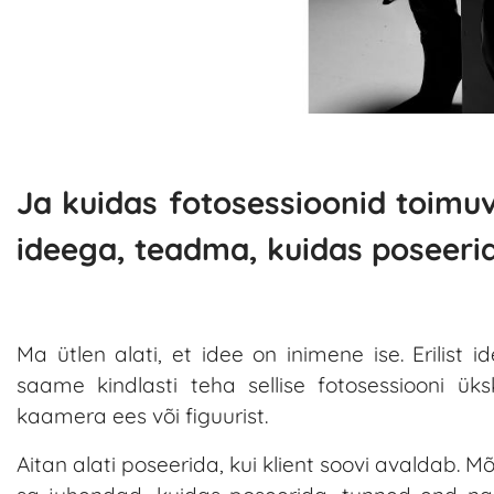
Ja kuidas fotosessioonid toim
ideega, teadma, kuidas poseeri
Ma ütlen alati, et idee on inimene ise. Erilist i
saame kindlasti teha sellise fotosessiooni ük
kaamera ees või figuurist.
Aitan alati poseerida, kui klient soovi avaldab. M