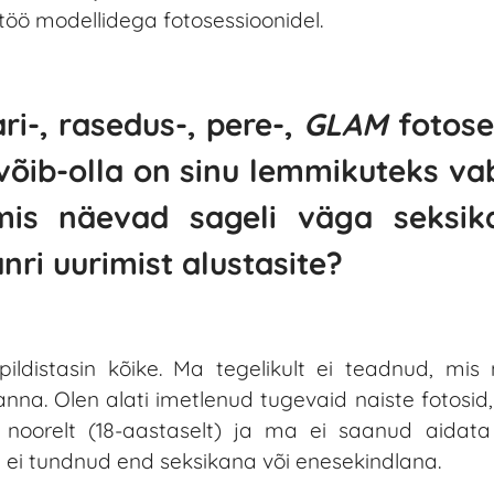
töö modellidega fotosessioonidel.
ri-, rasedus-, pere-,
GLAM
fotose
 võib-olla on sinu lemmikuteks v
 mis näevad sageli väga seksika
nri uurimist alustasite?
ldistasin kõike. Ma tegelikult ei teadnud, mis 
anna. Olen alati imetlenud tugevaid naiste fotosid
 noorelt (18-aastaselt) ja ma ei saanud aidat
 ei tundnud end seksikana või enesekindlana.