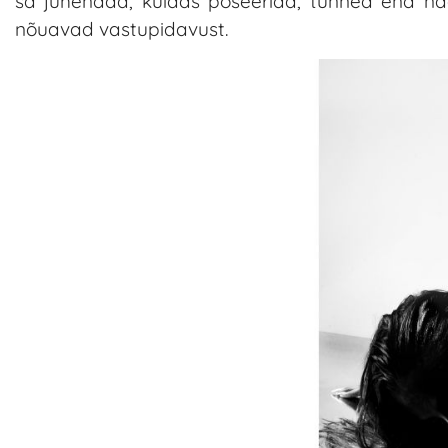
sa juhendad, kuidas poseerida, tunned end nag
nõuavad vastupidavust.