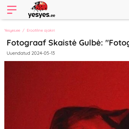
Yesyes.ee
Erootiline ajakiri
Fotograaf Skaistė Gulbė: "Fotog
Uuendatud 2024-05-13