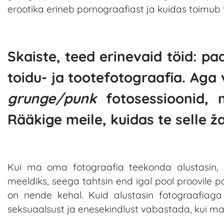
erootika erineb pornograafiast ja kuidas toimub 
Skaiste, teed erinevaid töid: paa
toidu- ja tootefotograafia. Aga
grunge/punk
fotosessioonid,
Rääkige meile, kuidas te selle ža
Kui ma oma fotograafia teekonda alustasin, pi
meeldiks, seega tahtsin end igal pool proovile p
on nende kehal. Kuid alustasin fotograafiaga
seksuaalsust ja enesekindlust vabastada, kui ma