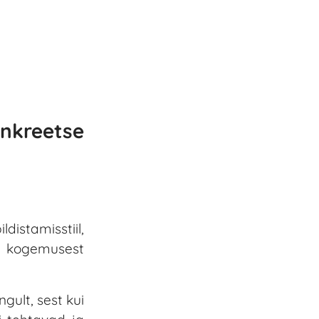
onkreetse
distamisstiil,
t, kogemusest
gult, sest kui