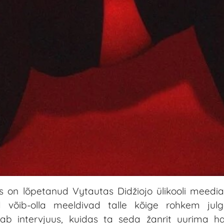
 on lõpetanud Vytautas Didžiojo ülikooli meediaku
d võib-olla meeldivad talle kõige rohkem julg
tab intervjuus, kuidas ta seda žanrit uurima h