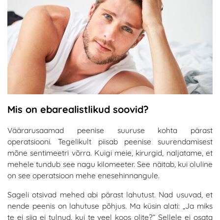
Mis on ebarealistlikud soovid?
Väärarusaamad peenise suuruse kohta pärast
operatsiooni. Tegelikult piisab peenise suurendamisest
mõne sentimeetri võrra. Kuigi meie, kirurgid, naljatame, et
mehele tundub see nagu kilomeeter. See näitab, kui oluline
on see operatsioon mehe enesehinnangule.
Sageli otsivad mehed abi pärast lahutust. Nad usuvad, et
nende peenis on lahutuse põhjus. Ma küsin alati: „Ja miks
te ei siia ei tulnud, kui te veel koos olite?“ Sellele ei osata