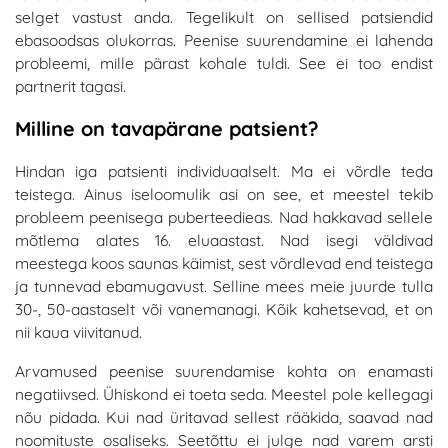
selget vastust anda. Tegelikult on sellised patsiendid
ebasoodsas olukorras. Peenise suurendamine ei lahenda
probleemi, mille pärast kohale tuldi. See ei too endist
partnerit tagasi.
Milline on tavapärane patsient?
Hindan iga patsienti individuaalselt. Ma ei võrdle teda
teistega. Ainus iseloomulik asi on see, et meestel tekib
probleem peenisega puberteedieas. Nad hakkavad sellele
mõtlema alates 16. eluaastast. Nad isegi väldivad
meestega koos saunas käimist, sest võrdlevad end teistega
ja tunnevad ebamugavust. Selline mees meie juurde tulla
30-, 50-aastaselt või vanemanagi. Kõik kahetsevad, et on
nii kaua viivitanud.
Arvamused peenise suurendamise kohta on enamasti
negatiivsed. Ühiskond ei toeta seda. Meestel pole kellegagi
nõu pidada. Kui nad üritavad sellest rääkida, saavad nad
noomituste osaliseks. Seetõttu ei julge nad varem arsti