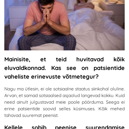
Mainisite, et teid huvitavad kõik
eluvaldkonnad. Kas see on patsientide
vaheliste erinevuste võtmetegur?
Nagu ma ütlesin, ei ole sotsiaalne staatus siinkohal oluline.
Arvan, et samad sotsiaalsed asjaolud langevad kokku. Kuid
need ainult julgustavad meie poole pöörduma. Seega ei
erine patsientide soovid selles küsimuses. Kõik mehed
tahavad suuremat peenist.
Kellele sobib peenise suurendamise