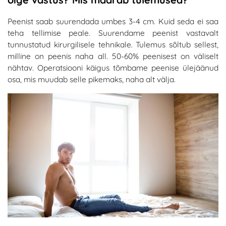
Peenist saab suurendada umbes 3-4 cm. Kuid seda ei saa
teha tellimise peale. Suurendame peenist vastavalt
tunnustatud kirurgilisele tehnikale. Tulemus sõltub sellest,
milline on peenis naha all. 50-60% peenisest on väliselt
nähtav. Operatsiooni käigus tõmbame peenise ülejäänud
osa, mis muudab selle pikemaks, naha alt välja.