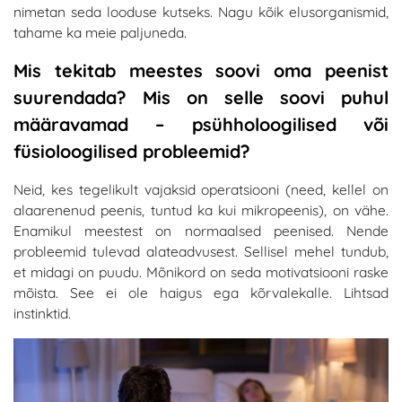
nimetan seda looduse kutseks. Nagu kõik elusorganismid,
tahame ka meie paljuneda.
Mis tekitab meestes soovi oma peenist
suurendada? Mis on selle soovi puhul
määravamad – psühholoogilised või
füsioloogilised probleemid?
Neid, kes tegelikult vajaksid operatsiooni (need, kellel on
alaarenenud peenis, tuntud ka kui mikropeenis), on vähe.
Enamikul meestest on normaalsed peenised. Nende
probleemid tulevad alateadvusest. Sellisel mehel tundub,
et midagi on puudu. Mõnikord on seda motivatsiooni raske
mõista. See ei ole haigus ega kõrvalekalle. Lihtsad
instinktid.