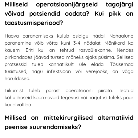
Milliseid operatsioonijärgseid tagajärgi
võivad patsiendid oodata? Kui pikk on
taastusmisperiood?
Haava paranemiseks kulub esialgu nädal. Nahaalune
paranemine võib võtta kuni 3-4 nädalat. Mõnikord ka
kauem. Eriti kui on tehtud rasvaülekanne. Nendes
piirkondades jäävad tursed mõneks ajaks püsima. Sellised
protsessid tuleb kannatlikult üle elada. Tõsisemad
tüsistused, nagu infektsioon või verejooks, on väga
haruldased.
Liikumist tuleb pärast operatsiooni piirata. Teatud
kõhulihaseid koormavaid tegevusi või harjutusi tuleks paar
kuud vältida.
Millised on mittekirurgilised alternatiivid
peenise suurendamiseks?