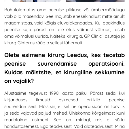
Rahulolematus oma peenise pikkuse või ümbermõõduga
võib olla masendav. See mõjutab enesekindlust mitte ainult
magamistoas, vaid kõigis eluvaldkondades. Kui ebakindlus
peenise kuju pärast on teie elus võimust võtmas, tasub
oma võimalusi uurida. Näiteks kirurgia. GP Clinic’i asutaja ja
kirurg Gintaras räägib sellest lähemalt.
Olete esimene kirurg Leedus, kes teostab
peenise suurendamise operatsiooni.
Kuidas mõistsite, et kirurgiline sekkumine
on vajalik?
Alustasime tegevust 1998. aasta paiku. Pärast seda, kui
kirjanduses ilmusid esimesed artiklid peenise
suurendamisest. Mõistsin, et selline operatsioon on tarvilik
ja seda vajavad paljud mehed. Ühiskonna kõrgeimast kuni
madalaima astmeni. See on midagi, mis ei sõltu
haridustasemest. Ega teadvusest. Vaid alateadvusest. Mina