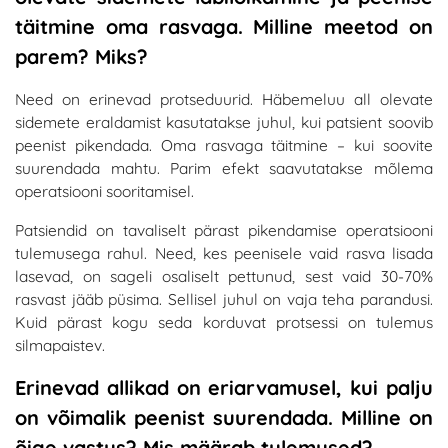
täitmine oma rasvaga. Milline meetod on
parem? Miks?
Need on erinevad protseduurid. Häbemeluu all olevate
sidemete eraldamist kasutatakse juhul, kui patsient soovib
peenist pikendada. Oma rasvaga täitmine – kui soovite
suurendada mahtu. Parim efekt saavutatakse mõlema
operatsiooni sooritamisel.
Patsiendid on tavaliselt pärast pikendamise operatsiooni
tulemusega rahul. Need, kes peenisele vaid rasva lisada
lasevad, on sageli osaliselt pettunud, sest vaid 30-70%
rasvast jääb püsima. Sellisel juhul on vaja teha parandusi.
Kuid pärast kogu seda korduvat protsessi on tulemus
silmapaistev.
Erinevad allikad on eriarvamusel, kui palju
on võimalik peenist suurendada. Milline on
õige vastus? Mis määrab tulemused?