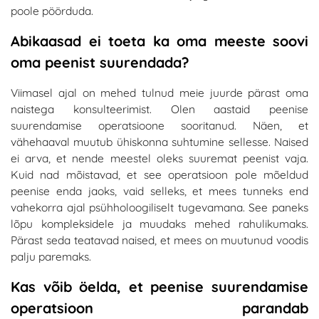
poole pöörduda.
Abikaasad ei toeta ka oma meeste soovi
oma peenist suurendada?
Viimasel ajal on mehed tulnud meie juurde pärast oma
naistega konsulteerimist. Olen aastaid peenise
suurendamise operatsioone sooritanud. Näen, et
vähehaaval muutub ühiskonna suhtumine sellesse. Naised
ei arva, et nende meestel oleks suuremat peenist vaja.
Kuid nad mõistavad, et see operatsioon pole mõeldud
peenise enda jaoks, vaid selleks, et mees tunneks end
vahekorra ajal psühholoogiliselt tugevamana. See paneks
lõpu kompleksidele ja muudaks mehed rahulikumaks.
Pärast seda teatavad naised, et mees on muutunud voodis
palju paremaks.
Kas võib öelda, et peenise suurendamise
operatsioon parandab