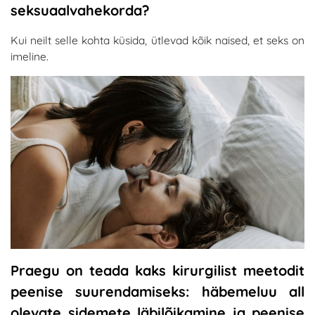
seksuaalvahekorda?
Kui neilt selle kohta küsida, ütlevad kõik naised, et seks on
imeline.
Praegu on teada kaks kirurgilist meetodit
peenise suurendamiseks: häbemeluu all
olevate sidemete läbilõikamine ja peenise