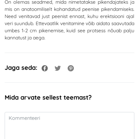
On olemas seadmed, mida nimetatakse pikendajateks ja
mis on anatoomiliselt kohandatud peenise pikendamiseks.
Need venitavad just peenist ennast, kuhu erektsiooni ajal
veri suundub. Ettevaatlik venitamine võib aidata saavutada
umbes 1-2 cm pikenemise, kuid see protsess nõuab palju
kannatust ja aega.
Jaga seda:
Mida arvate sellest teemast?