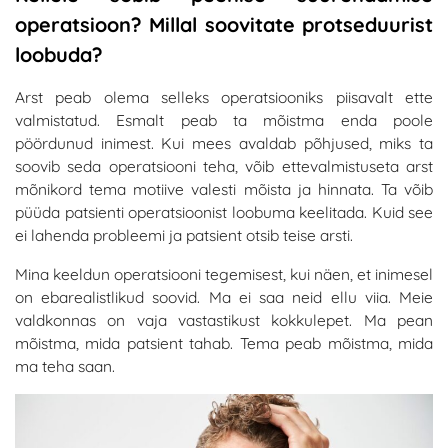
operatsioon? Millal soovitate protseduurist
loobuda?
Arst peab olema selleks operatsiooniks piisavalt ette
valmistatud. Esmalt peab ta mõistma enda poole
pöördunud inimest. Kui mees avaldab põhjused, miks ta
soovib seda operatsiooni teha, võib ettevalmistuseta arst
mõnikord tema motiive valesti mõista ja hinnata. Ta võib
püüda patsienti operatsioonist loobuma keelitada. Kuid see
ei lahenda probleemi ja patsient otsib teise arsti.
Mina keeldun operatsiooni tegemisest, kui näen, et inimesel
on ebarealistlikud soovid. Ma ei saa neid ellu viia. Meie
valdkonnas on vaja vastastikust kokkulepet. Ma pean
mõistma, mida patsient tahab. Tema peab mõistma, mida
ma teha saan.