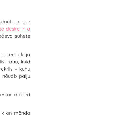
sõnul on see
to desire in a
apäeva suhete
ega endale ja
ist rahu, kuid
rekriis – kuhu
e nõuab palju
etes on mõned
slik on mõnda