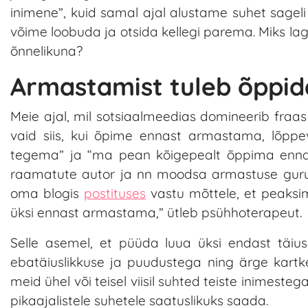
inimene”, kuid samal ajal alustame suhet sageli 
võime loobuda ja otsida kellegi parema. Miks lag
õnnelikuna?
Armastamist tuleb õppida
Meie ajal, mil sotsiaalmeedias domineerib fraa
vaid siis, kui õpime ennast armastama, lõp
tegema” ja “ma pean kõigepealt õppima ennas
raamatute autor ja nn moodsa armastuse guru,
oma blogis
postituses
vastu mõttele, et peaksi
üksi ennast armastama,” ütleb psühhoterapeut.
Selle asemel, et püüda luua üksi endast täius
ebatäiuslikkuse ja puudustega ning ärge kartk
meid ühel või teisel viisil suhted teiste inimestega
pikaajalistele suhetele saatuslikuks saada.