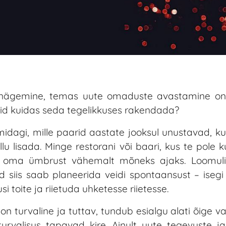
 nägemine, temas uute omaduste avastamine on k
kuid kuidas seda tegelikkuses rakendada?
midagi, mille paarid aastate jooksul unustavad, ku
 lisada. Minge restorani või baari, kus te pole k
 oma ümbrust vähemalt mõneks ajaks. Loomuli
d siis saab planeerida veidi spontaansust – iseg
toite ja riietuda uhketesse riietesse.
on turvaline ja tuttav, tundub esialgu alati õige va
urvalisus tapavad kire. Ainult uute tegevuste ja