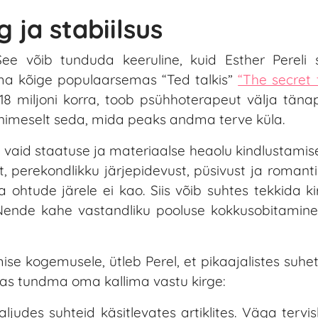
 ja stabiilsus
e võib tunduda keeruline, kuid Esther Pereli 
oma kõige populaarsemas “Ted talkis”
“The secret 
18 miljoni korra, toob psühhoterapeut välja tän
nimeselt seda, mida peaks andma terve küla.
 vaid staatuse ja materiaalse heaolu kindlustamis
 perekondlikku järjepidevust, püsivust ja romantil
a ohtude järele ei kao. Siis võib suhtes tekkida ki
 Nende kahe vastandliku pooluse kokkusobitamin
se kogemusele, ütleb Perel, et pikaajalistes suh
aas tundma oma kallima vastu kirge:
judes suhteid käsitlevates artiklites. Väga tervi