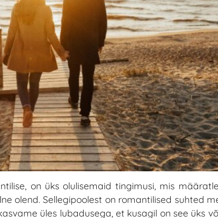
ilise, on üks olulisemaid tingimusi, mis määratle
aalne olend. Sellegipoolest on romantilised suhted me
 kasvame üles lubadusega, et kusagil on see üks võ