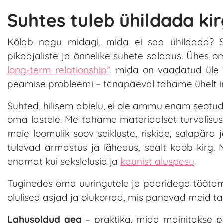
Suhtes tuleb ühildada kirg
Kõlab nagu midagi, mida ei saa ühildada? Se
pikaajaliste ja õnnelike suhete saladus. Ühes 
long-term relationship”
, mida on vaadatud üle 
peamise probleemi – tänapäeval tahame ühelt i
Suhted, hilisem abielu, ei ole ammu enam seotud
oma lastele. Me tahame materiaalset turvalisust,
meie loomulik soov seikluste, riskide, salapära j
tulevad armastus ja lähedus, sealt kaob kirg.
enamat kui sekslelusid ja
kaunist aluspesu
.
Tuginedes oma uuringutele ja paaridega töötami
olulised asjad ja olukorrad, mis panevad meid t
Lahusoldud aeg
– praktika, mida mainitakse pal