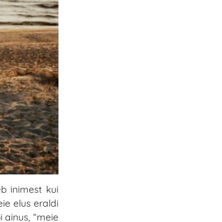
b inimest kui
ie elus eraldi
i ainus, “meie