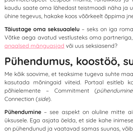
kaudu saate oma lähedast teistmoodi näha ja u
ühine tegevus, hakake koos võõrkeelt õppima jne
Täiustage oma seksuaalelu
– seks on iga roman
Võtke aega avatud vestlusteks oma partneriga, 
anaalsed mänguasjad
või uus seksiasend?
Pühendumus, koostöö, su
Me kõik soovime, et teaksime tugeva suhte maagi
kasutada mõningaid viiteid. Portaal esitleb ko
põhielemente – Commitment (
pühendumine
Connection (
side
).
Pühendumine
– see aspekt on oluline mitte ain
üksusele. Ega asjata öelda, et side kahe inime
on pühendunud ja vaatavad samas suunas, võib