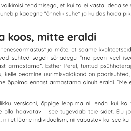
vaikimisi teadmisega, et kui ta ei vasta ideaalsel
uneb pikaaegne “õnnelik suhe” ja kuidas hoida pik
 koos, mitte eraldi
s “enesearmastus” ja mõte, et saame kvaliteetseid
pevad suhted sageli sõnadega “ma pean veel is
t armastama”. Esther Perel, tuntud psühhoterap
 kelle peamine uurimisvaldkond on paarisuhted,
me õppima ennast armastama ainult eraldi. “Me 
likku versiooni, õppige leppima nii enda kui ka 
e olla haavatav – see tugevdab teie sidet. Elu j
, nii et lääne individualism, nii vabastav kui see ka