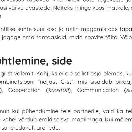
usi värve avastada. Näiteks minge koos matkale,
.
tilise suhte suur osa ja rutiin magamistoas tapab 
jagage oma fantaasiaid, mida soovite täita. Võib
htlemine, side
list valemit. Kahjuks ei ole sellist asja olemas, 
mbinatsiooni “neljast C-st”, mis sisaldab pikaaj
), Cooperation (
koostöö
), Communication (
su
ult kui pühendumine teie partnerile, vaid ka tei
se vahel võrdub eraldiseisva maailmaga. Kui mõle
 suhe edukalt areneda.