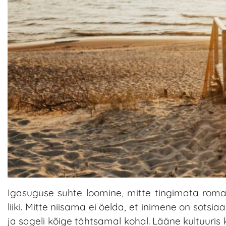
Igasuguse suhte loomine, mitte tingimata romant
liiki. Mitte niisama ei öelda, et inimene on sotsi
ja sageli kõige tähtsamal kohal. Lääne kultuuris