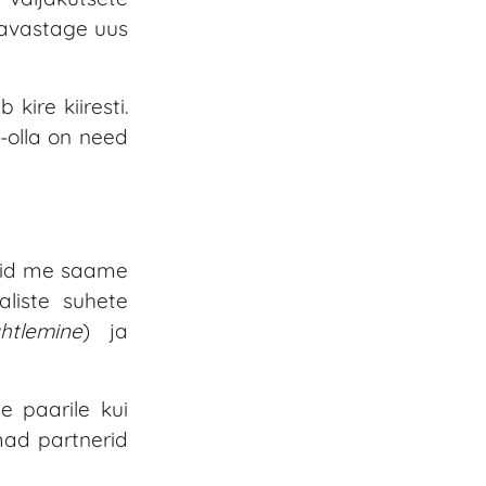
 avastage uus
kire kiiresti.
-olla on need
kuid me saame
aliste suhete
htlemine
) ja
e paarile kui
mad partnerid