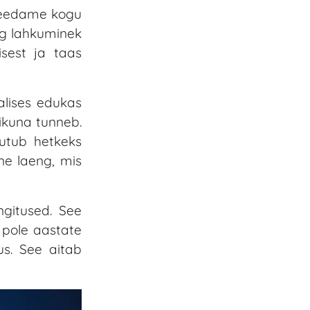
 veedame kogu
ng lahkuminek
sest ja taas
jalises edukas
likuna tunneb.
utub hetkeks
ne laeng, mis
ngitused. See
 pole aastate
us. See aitab