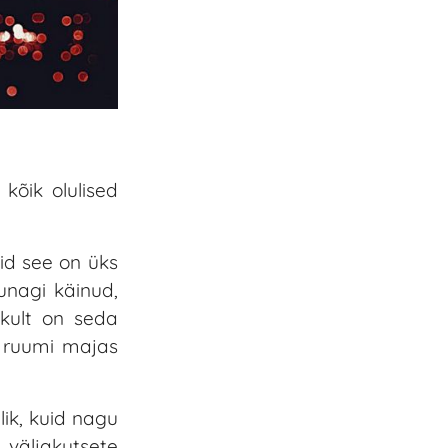
õik olulised
id see on üks
unagi käinud,
kult on seda
i ruumi majas
lik, kuid nagu
 väljakutsete