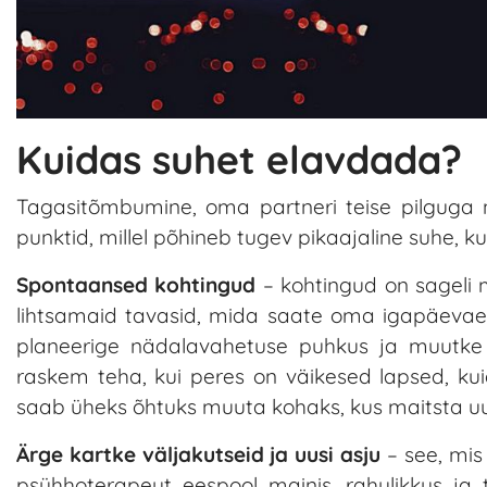
Kuidas suhet elavdada?
Tagasitõmbumine, oma partneri teise pilguga
punktid, millel põhineb tugev pikaajaline suhe, 
Spontaansed kohtingud
– kohtingud on sageli 
lihtsamaid tavasid, mida saate oma igapäevaellu
planeerige nädalavahetuse puhkus ja muutke
raskem teha, kui peres on väikesed lapsed, kui
saab üheks õhtuks muuta kohaks, kus maitsta uusi 
Ärge kartke väljakutseid ja uusi asju
– see, mis 
psühhoterapeut eespool mainis, rahulikkus ja t