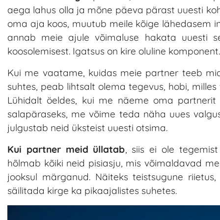
aega lahus olla ja mõne päeva pärast uuesti k
oma aja koos, muutub meile kõige lähedasem in
annab meie ajule võimaluse hakata uuesti se
koosolemisest. Igatsus on kire oluline komponent.
Kui me vaatame, kuidas meie partner teeb midagi,
suhtes, peab lihtsalt olema tegevus, hobi, mille
Lühidalt öeldes, kui me näeme oma partnerit
salapäraseks, me võime teda näha uues valguses.
julgustab neid üksteist uuesti otsima.
Kui partner meid üllatab
, siis ei ole tegemi
hõlmab kõiki neid pisiasju, mis võimaldavad m
jooksul märganud. Näiteks teistsugune riietus,
säilitada kirge ka pikaajalistes suhetes.