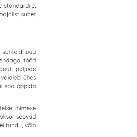
e standardile,
aajalist suhet
 suhteid luua
eendaga tööd
eut, paljude
 vaidleb ühes
ei saa õppida
teise inimese
ooksul seovad
 ei tundu, võib