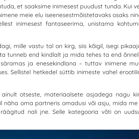
ohtuda, et saaksime inimesest puudust tunda. Kui
imene meie elu iseenesestmõistetavaks osaks ni
llest inimesest fantaseerima, unistama kohtumi
 mille vastu tal on kirg, siis kõigil, isegi pikaa
s ta tunneb end kindlalt ja mida tehes ta end õnne
 säramas ja enesekindlana – tuttav inimene mu
 Sellistel hetkedel süttib inimeste vahel erootili
st ainult otseste, materiaalsete asjadega nagu ki
eil näha oma partneris omadusi või asju, mida me
 räägitud nali jne. Selle kategooria võti on uuds