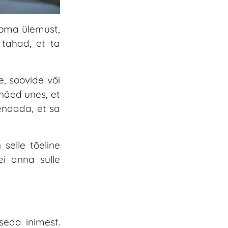
 oma ülemust,
 tahad, et ta
, soovide või
näed unes, et
hendada, et sa
selle tõeline
ei anna sulle
seda inimest.