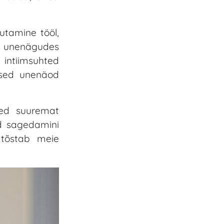
utamine tööl,
us unenägudes
 intiimsuhted
ised unenäod
ned suuremat
ad sagedamini
 tõstab meie