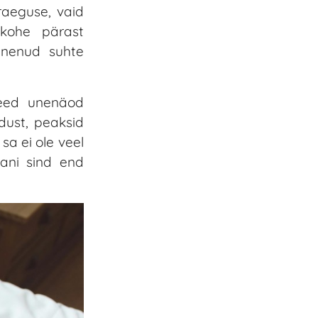
raeguse, vaid
 kohe pärast
unenud suhte
need unenäod
dust, peaksid
sa ei ole veel
ani sind end