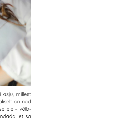
asju, millest
liselt on nad
llele – võib-
endada, et sa