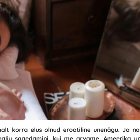
malt korra elus olnud erootiline unenägu. Ja na
i palju sagedamini, kui me arvame. Ameerika 