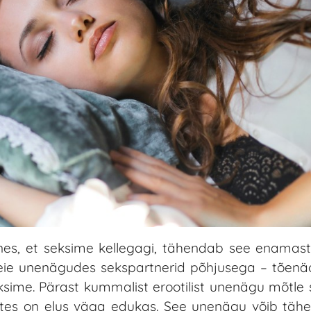
es, et seksime kellegagi, tähendab see enamasti 
eie unenägudes sekspartnerid põhjusega – tõenäo
ime. Pärast kummalist erootilist unenägu mõtle se
rvates on elus väga edukas. See unenägu võib täh