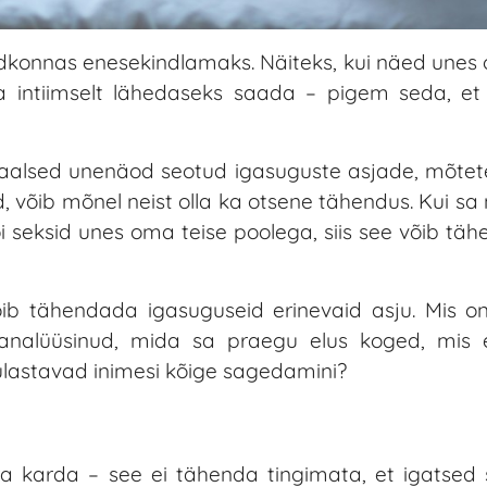
dkonnas enesekindlamaks. Näiteks, kui näed unes
a intiimselt lähedaseks saada – pigem seda, et
suaalsed unenäod seotud igasuguste asjade, mõtete
võib mõnel neist olla ka otsene tähendus. Kui sa 
i seksid unes oma teise poolega, siis see võib tä
ib tähendada igasuguseid erinevaid asju. Mis on 
t analüüsinud, mida sa praegu elus koged, mis 
külastavad inimesi kõige sagedamini?
ra karda – see ei tähenda tingimata, et igatsed 