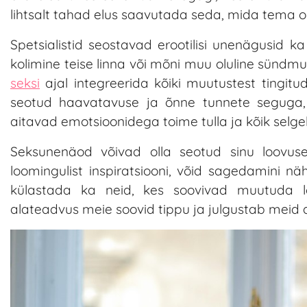
lihtsalt tahad elus saavutada seda, mida tema 
Spetsialistid seostavad erootilisi unenägusid k
kolimine teise linna või mõni muu oluline sünd
seksi
ajal integreerida kõiki muutustest tingitu
seotud haavatavuse ja õnne tunnete seguga,
aitavad emotsioonidega toime tulla ja kõik selgelt
Seksunenäod võivad olla seotud sinu loovus
loomingulist inspiratsiooni, võid sagedamini n
külastada ka neid, kes soovivad muutuda l
alateadvus meie soovid tippu ja julgustab meid