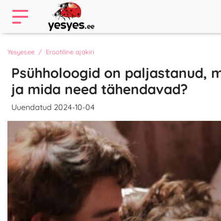
Yesyes.ee
Erootiline ajakiri
Psühholoogid on paljastanud, m
ja mida need tähendavad?
Uuendatud 2024-10-04