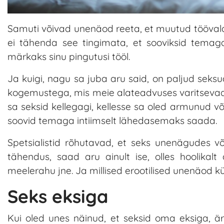
Samuti võivad unenäod reeta, et muutud tööval
ei tähenda see tingimata, et sooviksid temag
märkaks sinu pingutusi tööl.
Ja kuigi, nagu sa juba aru said, on paljud sek
kogemustega, mis meie alateadvuses varitsevad, 
sa seksid kellegagi, kellesse sa oled armunud võ
soovid temaga intiimselt lähedasemaks saada.
Spetsialistid rõhutavad, et seks unenägudes võ
tähendus, saad aru ainult ise, olles hoolikal
meelerahu jne. Ja millised erootilised unenäod 
Seks eksiga
Kui oled unes näinud, et seksid oma eksiga, ä