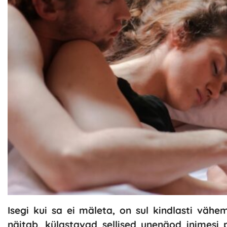
Isegi kui sa ei mäleta, on sul kindlasti vähe
näitab, külastavad sellised unenäod inimes