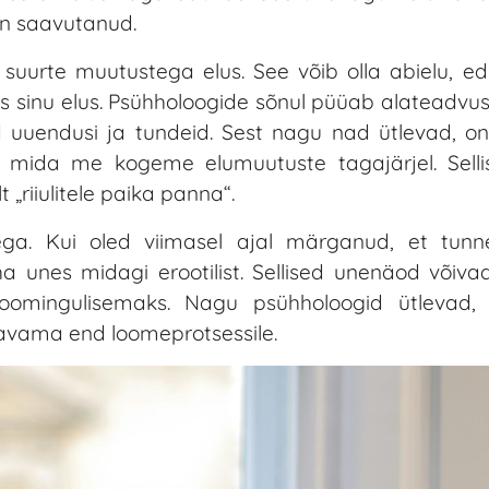
on saavutanud.
a suurte muutustega elus. See võib olla abielu, ed
mus sinu elus. Psühholoogide sõnul püüab alateadv
d uuendusi ja tundeid. Sest nagu nad ütlevad, on
 mida me kogeme elumuutuste tagajärjel. Sell
 „riiulitele paika panna“.
ega. Kui oled viimasel ajal märganud, et tun
äha unes midagi erootilist. Sellised unenäod võiv
oomingulisemaks. Nagu psühholoogid ütlevad,
 avama end loomeprotsessile.