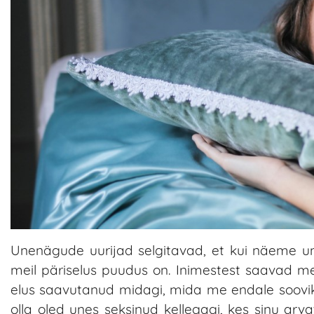
Unenägude uurijad selgitavad, et kui näeme un
meil päriselus puudus on. Inimestest saavad m
elus saavutanud midagi, mida me endale sooviks
olla oled unes seksinud kellegagi, kes sinu a