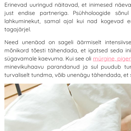
Erinevad uuringud näitavad, et inimesed näeva
just endise partneriga. Psühholoogide sõnu
lahkuminekut, samal ajal kui nad kogevad en
tagajärjel.
Need unenäod on sageli äärmiselt intensiivs
mõnikord tõesti tähendada, et igatsed seda in
sügavamale kaevuma. Kui see oli
mürgine, pige
minevikuhaavu parandanud ja sul puudub turv
turvaliselt tundma, võib unenägu tähendada, et