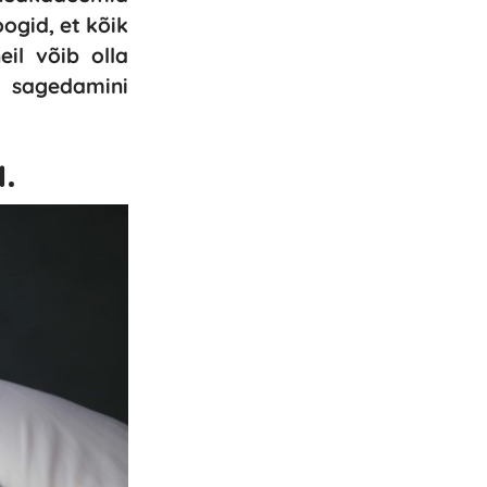
ogid, et kõik
eil võib olla
e sagedamini
.