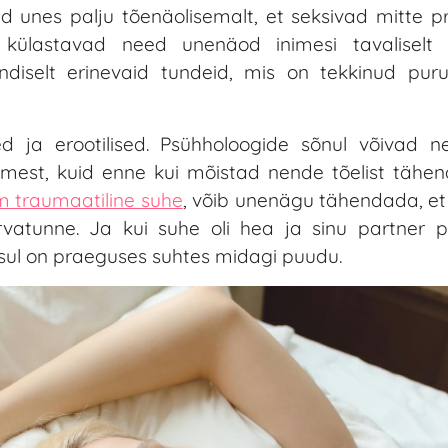
d unes palju tõenäolisemalt, et seksivad mitte p
l külastavad need unenäod inimesi tavaliselt
diselt erinevaid tundeid, mis on tekkinud pur
ed ja erootilised. Psühholoogide sõnul võivad 
imest, kuid enne kui mõistad nende tõelist tähen
m traumaatiline suhe
, võib unenägu tähendada, et 
atunne. Ja kui suhe oli hea ja sinu partner p
 sul on praeguses suhtes midagi puudu.