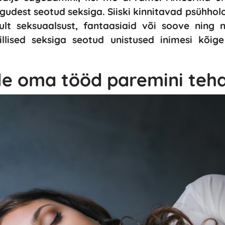
gudest seotud seksiga. Siiski kinnitavad psühholo
ult seksuaalsust, fantaasiaid või soove ning n
llised seksiga seotud unistused inimesi kõig
ile oma tööd paremini teha