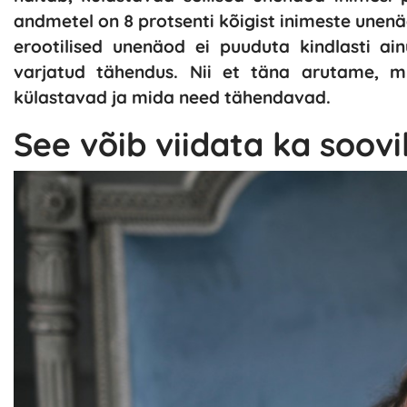
andmetel on 8 protsenti kõigist inimeste unenä
erootilised unenäod ei puuduta kindlasti ain
varjatud tähendus. Nii et täna arutame, mi
külastavad ja mida need tähendavad.
See võib viidata ka soov