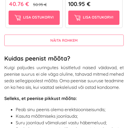
40.76 €
100.95 €
50.95 €
LISA OSTUKORVI
LISA OSTUKORVI
NÄITA ROHKEM
Kuidas peenist mõõta?
Kuigi paljudes uuringutes küsitletud naised väidavad, et
peenise suurus ei ole väga oluline, tahavad mitmed mehed
seda sellegipoolest mõõta. Oma peenise suuruse teadmine
on ka hea siis, kui vaatad sekslelusid või ostad kondoome.
Selleks, et peenise pikkust mõõta:
Peab sinu peenis olema erektsiooniseisundis;
Kasuta mõõtmiseks joonlauda;
Suru joonlaud võimalusel vastu häbemeluud;