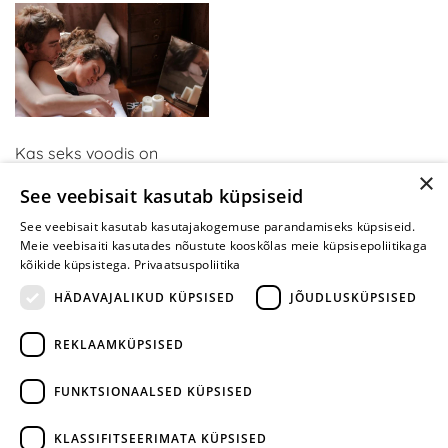
Kas seks voodis on
×
tüütuks muutunud? Kui
See veebisait kasutab küpsiseid
olete neid mänge
proovinud, mõtlete teisiti
See veebisait kasutab kasutajakogemuse parandamiseks küpsiseid.
Meie veebisaiti kasutades nõustute kooskõlas meie küpsisepoliitikaga
kõikide küpsistega.
Privaatsuspoliitika
HÄDAVAJALIKUD KÜPSISED
JÕUDLUSKÜPSISED
REKLAAMKÜPSISED
ARA JÄTA
MÄNGIMIST
FUNKTSIONAALSED KÜPSISED
+372 668 3282
KLASSIFITSEERIMATA KÜPSISED