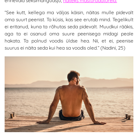
erinevaid seksimänguasju,
näiteks masturbaatoreid.
“See kutt, kellega ma väljas käisin, näitas mulle pidevalt
oma suurt peenist. Ta küsis, kas see erutab mind. Tegelikult
ei eritanud, kuna ta rõhutas seda pidevalt. Muudkui rääkis,
aga ta ei osanud oma suure peenisega midagi peale
hakata. Ta polnud voodis üldse hea. Nii, et ei, peenise
suurus ei näita seda kui hea sa voodis oled.” (Nadini, 25)