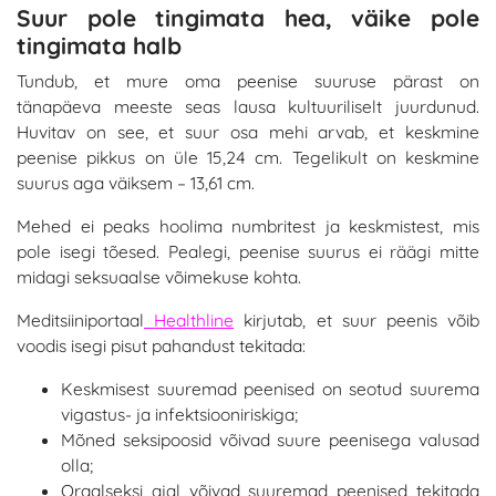
Suur pole tingimata hea, väike pole
tingimata halb
Tundub, et mure oma peenise suuruse pärast on
tänapäeva meeste seas lausa kultuuriliselt juurdunud.
Huvitav on see, et suur osa mehi arvab, et keskmine
peenise pikkus on üle 15,24 cm. Tegelikult on keskmine
suurus aga väiksem – 13,61 cm.
Mehed ei peaks hoolima numbritest ja keskmistest, mis
pole isegi tõesed. Pealegi, peenise suurus ei räägi mitte
midagi seksuaalse võimekuse kohta.
Meditsiiniportaal
Healthline
kirjutab, et suur peenis võib
voodis isegi pisut pahandust tekitada:
Keskmisest suuremad peenised on seotud suurema
vigastus- ja infektsiooniriskiga;
Mõned seksipoosid võivad suure peenisega valusad
olla;
Oraalseksi ajal võivad suuremad peenised tekitada