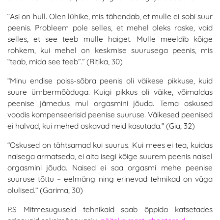
“Asi on hull. Olen lühike, mis tähendab, et mulle ei sobi suur
peenis. Probleem pole selles, et mehel oleks raske, vaid
selles, et see teeb mulle haiget. Mulle meeldib kõige
rohkem, kui mehel on keskmise suurusega peenis, mis
“teab, mida see teeb”.” (Ritika, 30)
“Minu endise poiss-sõbra peenis oli väikese pikkuse, kuid
suure ümbermõõduga. Kuigi pikkus oli väike, võimaldas
peenise jämedus mul orgasmini jõuda. Tema oskused
voodis kompenseerisid peenise suuruse. Väikesed peenised
ei halvad, kui mehed oskavad neid kasutada.” (Gia, 32)
“Oskused on tähtsamad kui suurus. Kui mees ei tea, kuidas
naisega armatseda, ei aita isegi kõige suurem peenis naisel
orgasmini jõuda. Naised ei saa orgasmi mehe peenise
suuruse tõttu – eelmäng ning erinevad tehnikad on väga
olulised.” (Garima, 30)
P.S Mitmesuguseid tehnikaid saab õppida katsetades