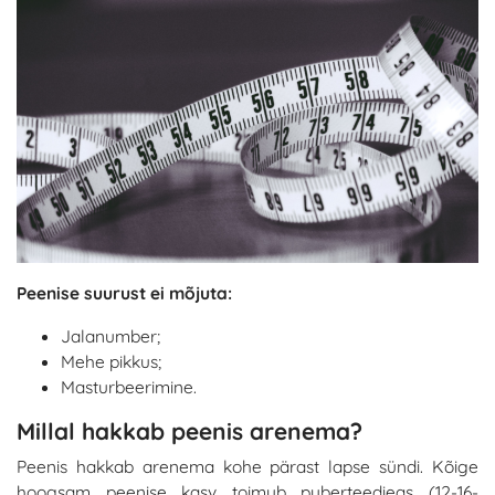
Peenise suurust ei mõjuta:
Jalanumber;
Mehe pikkus;
Masturbeerimine.
Millal hakkab peenis arenema?
Peenis hakkab arenema kohe pärast lapse sündi. Kõige
hoogsam peenise kasv toimub puberteedieas (12-16-