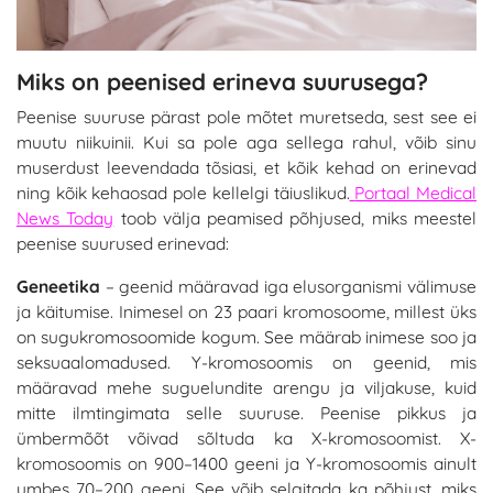
Miks on peenised erineva suurusega?
Peenise suuruse pärast pole mõtet muretseda, sest see ei
muutu niikuinii. Kui sa pole aga sellega rahul, võib sinu
muserdust leevendada tõsiasi, et kõik kehad on erinevad
ning kõik kehaosad pole kellelgi täiuslikud.
Portaal Medical
News Today
toob välja peamised põhjused, miks meestel
peenise suurused erinevad:
Geneetika
– geenid määravad iga elusorganismi välimuse
ja käitumise. Inimesel on 23 paari kromosoome, millest üks
on sugukromosoomide kogum. See määrab inimese soo ja
seksuaalomadused. Y-kromosoomis on geenid, mis
määravad mehe suguelundite arengu ja viljakuse, kuid
mitte ilmtingimata selle suuruse. Peenise pikkus ja
ümbermõõt võivad sõltuda ka X-kromosoomist. X-
kromosoomis on 900–1400 geeni ja Y-kromosoomis ainult
umbes 70–200 geeni. See võib selgitada ka põhjust, miks