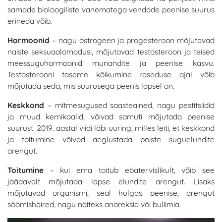
samade bioloogiliste vanematega vendade peenise suurus
erineda võib.
Hormoonid
– nagu östrogeen ja progesteroon mõjutavad
naiste seksuaalomadusi, mõjutavad testosteroon ja teised
meessuguhormoonid munandite ja peenise kasvu.
Testosterooni taseme kõikumine raseduse ajal võib
mõjutada seda, mis suurusega peenis lapsel on.
Keskkond
– mitmesugused saasteained, nagu pestitsiidid
ja muud kemikaalid, võivad samuti mõjutada peenise
suurust. 2019. aastal viidi läbi uuring, milles leiti, et keskkond
ja toitumine võivad aeglustada poiste suguelundite
arengut.
Toitumine
– kui ema toitub ebatervislikult, võib see
jäädavalt mõjutada lapse elundite arengut. Lisaks
mõjutavad organismi, seal hulgas peenise, arengut
söömishäired, nagu näiteks anoreksia või buliimia.