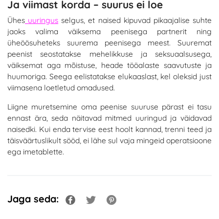
Ja viimast korda – suurus ei loe
Ühes
uuringus
selgus, et naised kipuvad pikaajalise suhte
jaoks valima väiksema peenisega partnerit ning
üheöösuheteks suurema peenisega meest. Suuremat
peenist seostatakse mehelikkuse ja seksuaalsusega,
väiksemat aga mõistuse, heade tööalaste saavutuste ja
huumoriga. Seega eelistatakse elukaaslast, kel oleksid just
viimasena loetletud omadused.
Liigne muretsemine oma peenise suuruse pärast ei tasu
ennast ära, seda näitavad mitmed uuringud ja väidavad
naisedki. Kui enda tervise eest hoolt kannad, trenni teed ja
täisväärtuslikult sööd, ei lähe sul vaja mingeid operatsioone
ega imetablette.
Jaga seda: