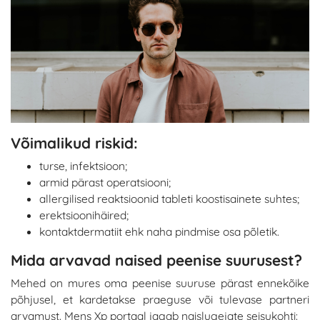
Võimalikud riskid:
turse, infektsioon;
armid pärast operatsiooni;
allergilised reaktsioonid tableti koostisainete suhtes;
erektsioonihäired;
kontaktdermatiit ehk naha pindmise osa põletik.
Mida arvavad naised peenise suurusest?
Mehed on mures oma peenise suuruse pärast ennekõike
põhjusel, et kardetakse praeguse või tulevase partneri
arvamust. Mens Xp portaal jagab naislugejate seisukohti: