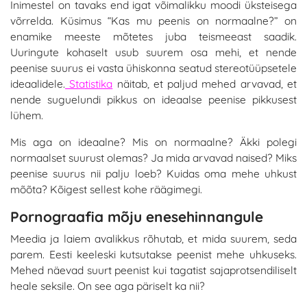
Inimestel on tavaks end igat võimalikku moodi üksteisega
võrrelda. Küsimus “Kas mu peenis on normaalne?” on
enamike meeste mõtetes juba teismeeast saadik.
Uuringute kohaselt usub suurem osa mehi, et nende
peenise suurus ei vasta ühiskonna seatud stereotüüpsetele
ideaalidele.
Statistika
näitab, et paljud mehed arvavad, et
nende suguelundi pikkus on ideaalse peenise pikkusest
lühem.
Mis aga on ideaalne? Mis on normaalne? Äkki polegi
normaalset suurust olemas? Ja mida arvavad naised? Miks
peenise suurus nii palju loeb? Kuidas oma mehe uhkust
mõõta? Kõigest sellest kohe räägimegi.
Pornograafia mõju enesehinnangule
Meedia ja laiem avalikkus rõhutab, et mida suurem, seda
parem. Eesti keeleski kutsutakse peenist mehe uhkuseks.
Mehed näevad suurt peenist kui tagatist sajaprotsendiliselt
heale seksile. On see aga päriselt ka nii?