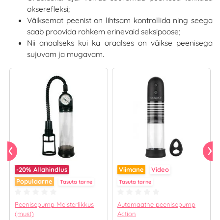
okserefleksi;
Väiksemat peenist on lihtsam kontrollida ning seega
saab proovida rohkem erinevaid seksipoose;
Nii anaalseks kui ka oraalses on väikse peenisega
sujuvam ja mugavam.
-20%
Allahindlus
Viimane
Video
Populaarne
Tasuta tarne
Tasuta tarne
Peenisepump Meisterlikkus
Automaatne peenisepump
(must)
Action