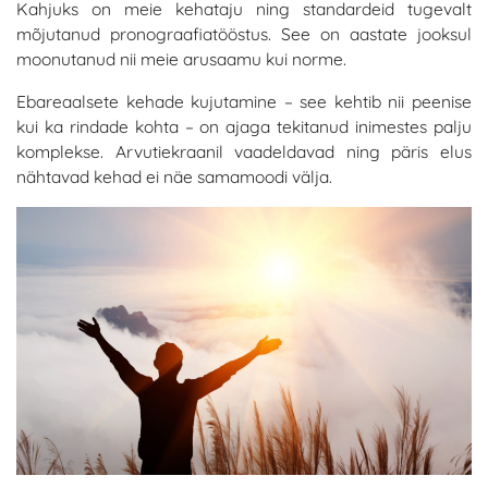
Kahjuks on meie kehataju ning standardeid tugevalt
mõjutanud pronograafiatööstus. See on aastate jooksul
moonutanud nii meie arusaamu kui norme.
Ebareaalsete kehade kujutamine – see kehtib nii peenise
kui ka rindade kohta – on ajaga tekitanud inimestes palju
komplekse. Arvutiekraanil vaadeldavad ning päris elus
nähtavad kehad ei näe samamoodi välja.