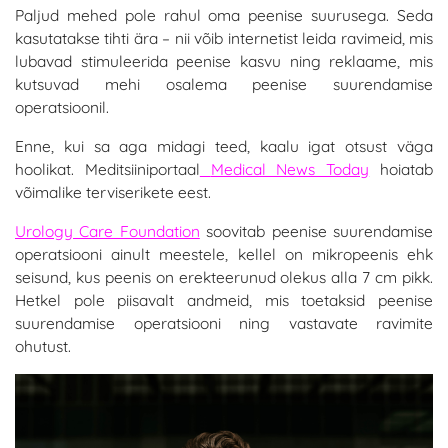
Paljud mehed pole rahul oma peenise suurusega. Seda
kasutatakse tihti ära – nii võib internetist leida ravimeid, mis
lubavad stimuleerida peenise kasvu ning reklaame, mis
kutsuvad mehi osalema peenise suurendamise
operatsioonil.
Enne, kui sa aga midagi teed, kaalu igat otsust väga
hoolikat. Meditsiiniportaal
Medical News Today
hoiatab
võimalike terviserikete eest.
Urology Care Foundation
soovitab peenise suurendamise
operatsiooni ainult meestele, kellel on mikropeenis ehk
seisund, kus peenis on erekteerunud olekus alla 7 cm pikk.
Hetkel pole piisavalt andmeid, mis toetaksid peenise
suurendamise operatsiooni ning vastavate ravimite
ohutust.