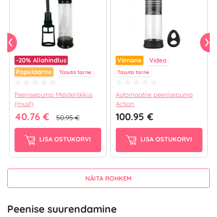
-20%
Allahindlus
Viimane
Video
Populaarne
Tasuta tarne
Tasuta tarne
Peenisepump Meisterlikkus
Automaatne peenisepump
(must)
Action
40.76 €
100.95 €
50.95 €
LISA OSTUKORVI
LISA OSTUKORVI
NÄITA ROHKEM
Peenise suurendamine