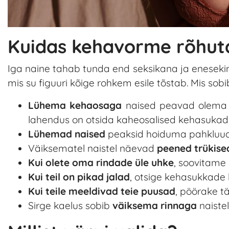
Kuidas kehavorme rõhut
Iga naine tahab tunda end seksikana ja enesekind
mis su figuuri kõige rohkem esile tõstab. Mis so
Lühema kehaosaga
naised peavad olema er
lahendus on otsida kaheosalised kehasukad. 
Lühemad naised
peaksid hoiduma pahkluud
Väiksematel naistel näevad
peened trükise
Kui olete oma rindade üle uhke
, soovitame 
Kui teil on pikad jalad
, otsige kehasukkade 
Kui teile meeldivad teie puusad
, pöörake t
Sirge kaelus sobib
väiksema rinnaga
naistel