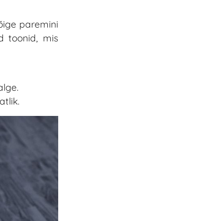
õige paremini
d toonid, mis
lge.
tlik.