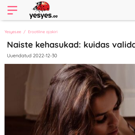
Yesyes.ee
Erootiline ajakiri
Naiste kehasukad: kuidas valid
Uuendatud 2022-12-30