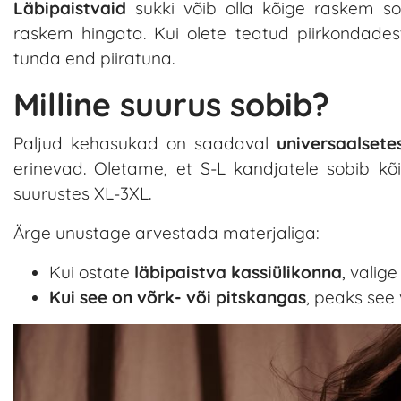
Läbipaistvaid
sukki võib olla kõige raskem s
raskem hingata. Kui olete teatud piirkondadest
tunda end piiratuna.
Milline suurus sobib?
Paljud kehasukad on saadaval
universaalsete
erinevad. Oletame, et S-L kandjatele sobib k
suurustes XL-3XL.
Ärge unustage arvestada materjaliga:
Kui ostate
läbipaistva kassiülikonna
, valig
Kui see on võrk- või pitskangas
, peaks see