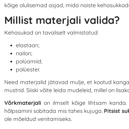
kõige olulisemad asjad, mida naiste kehasukkade
Millist materjali valida?
Kehasukad on tavaliselt valmistatud:
elastaan;
nailon;
polüamiid;
polüester.
Need materjalid jätavad mulje, et kootud kang
mustrid. Siiski võite leida mudeleid, millel on lisak
Võrkmaterjali
on ilmselt kõige lihtsam kanda.
hõlpsamini sobitada mis tahes kujuga.
Pitsist s
ole mõeldud venitamiseks.