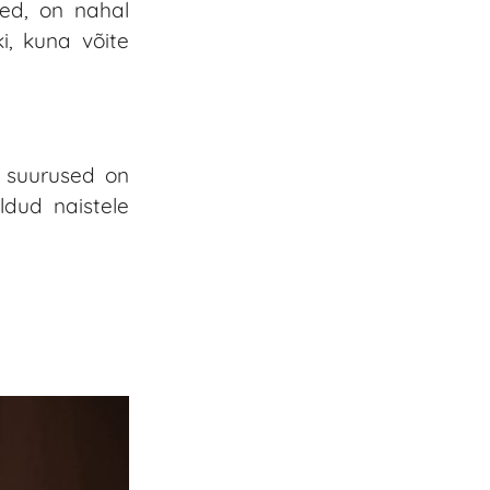
ed, on nahal
i, kuna võite
d suurused on
ldud naistele