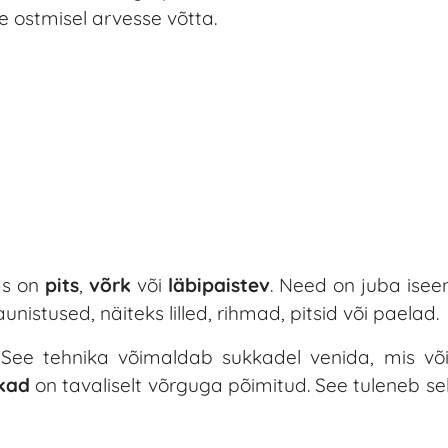
 ostmisel arvesse võtta.
as on
pits
,
võrk
või
läbipaistev
. Need on juba isee
aunistused, näiteks lilled, rihmad, pitsid või paelad.
 See tehnika võimaldab sukkadel venida, mis v
ukad
on tavaliselt võrguga põimitud. See tuleneb selle