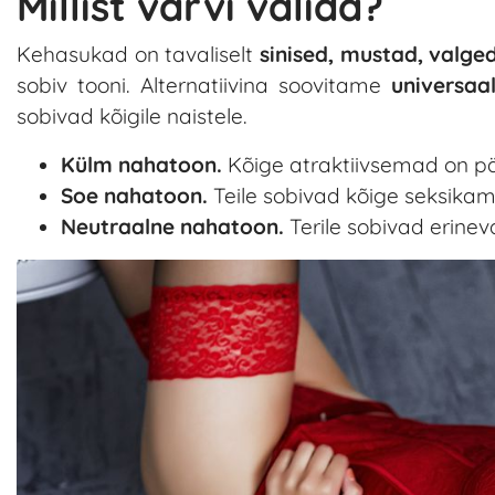
Millist värvi valida?
Kehasukad on tavaliselt
sinised, mustad, valge
sobiv tooni. Alternatiivina soovitame
universaa
sobivad kõigile naistele.
Külm nahatoon.
Kõige atraktiivsemad on pärl
Soe nahatoon.
Teile sobivad kõige seksika
Neutraalne nahatoon.
Terile sobivad erinev