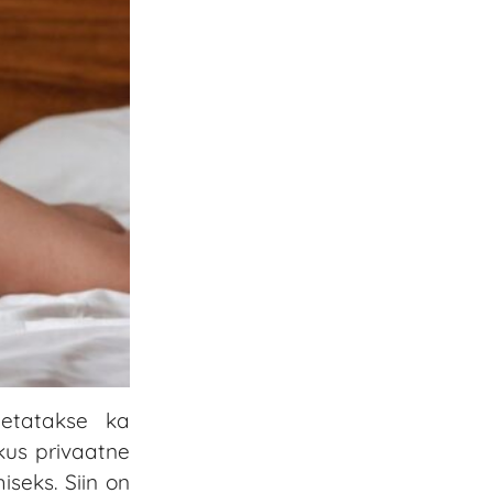
metatakse ka
 kus privaatne
seks. Siin on