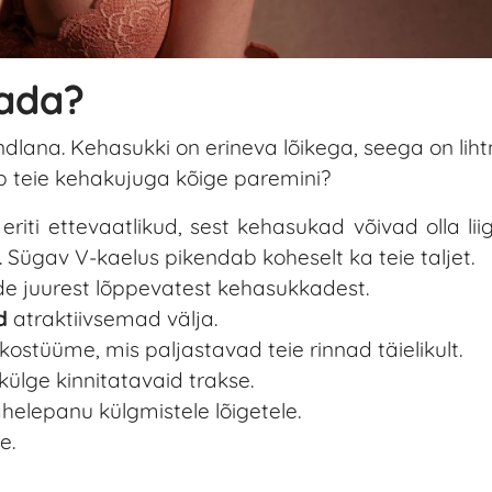
ada?
lana. Kehasukki on erineva lõikega, seega on liht
bib teie kehakujuga kõige paremini?
iti ettevaatlikud, sest kehasukad võivad olla liig
Sügav V-kaelus pikendab koheselt ka teie taljet.
e juurest lõppevatest kehasukkadest.
d
atraktiivsemad välja.
kostüüme, mis paljastavad teie rinnad täielikult.
külge kinnitatavaid trakse.
ähelepanu külgmistele lõigetele.
e.