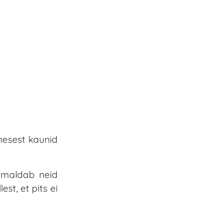
nesest kaunid
õimaldab neid
st, et pits ei