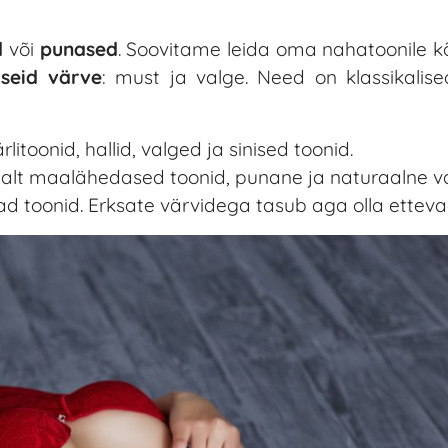
d
või
punased
. Soovitame leida oma nahatoonile k
lseid värve
: must ja valge. Need on klassikalise
itoonid, hallid, valged ja sinised toonid.
malt maalähedased toonid, punane ja naturaalne va
ad toonid. Erksate värvidega tasub aga olla ettevaa