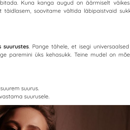
obitada. Kuna kanga augud on äärmiselt väikes
 täidlasem, soovitame vältida läbipaistvaid sukk
s suurustes
. Pange tähele, et isegi universaalse
õige paremini üks kehasukk. Teine mudel on mõe
e suurem suurus.
 vastama suurusele.