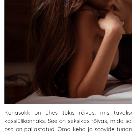
Kehasukk on ühes tükis rõivas, mis tavali
kassiülikonnaks. See on seksikas rõivas, mida sa
osa on paljastatud. Oma keha ja soovide tundmi