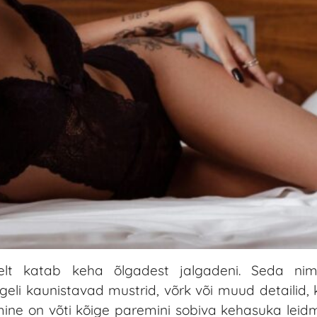
selt katab keha õlgadest jalgadeni. Seda ni
geli kaunistavad mustrid, võrk või muud detailid,
ne on võti kõige paremini sobiva kehasuka leidmi