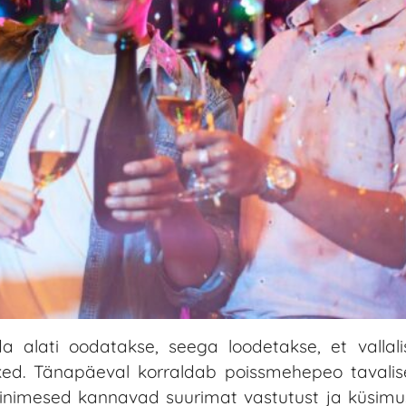
a alati oodatakse, seega loodetakse, et vallal
ed. Tänapäeval korraldab poissmehepeo tavalis
inimesed kannavad suurimat vastutust ja küsimus 