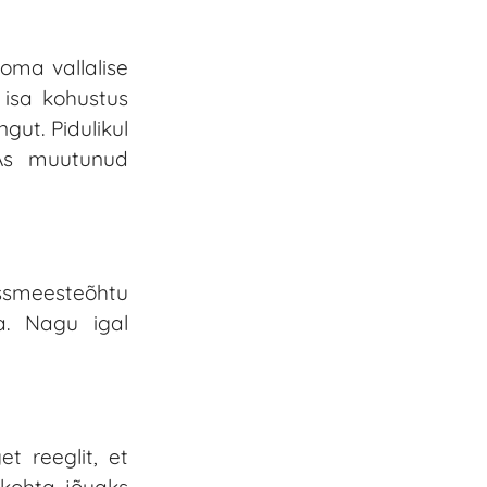
oma vallalise
e isa kohustus
gut. Pidulikul
SAs muutunud
ssmeesteõhtu
a. Nagu igal
t reeglit, et
 kohta jõuaks