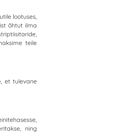
tile lootuses,
st õhtut ilma
ptiisitaride,
haksime teile
, et tulevane
nitehasesse,
ritakse, ning