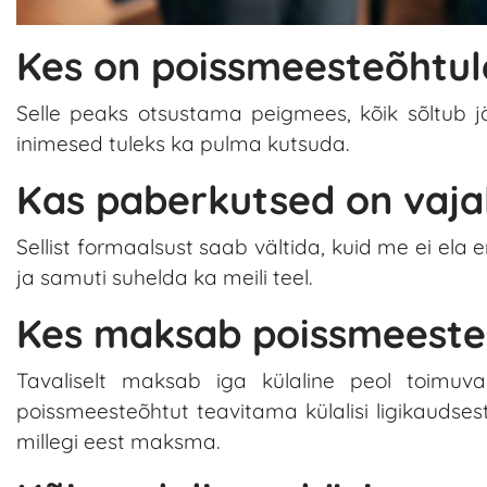
Kes on poissmeesteõhtul
Selle peaks otsustama peigmees, kõik sõltub jä
inimesed tuleks ka pulma kutsuda.
Kas paberkutsed on vaja
Sellist formaalsust saab vältida, kuid me ei ela e
ja samuti suhelda ka meili teel.
Kes maksab poissmeeste
Tavaliselt maksab iga külaline peol toimuv
poissmeesteõhtut teavitama külalisi ligikaudse
millegi eest maksma.