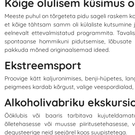
Kõige olulisem küsimus o
Meeste puhul on tõrgeteta pidu sageli raskem kor
et kõige tähtsam samm oli külaliste kutsumine j
eelnevalt ettevalmistatud programmita. Tavalise
spontaanse hommikuni pidutsemise, lõbusate
pakkuda mõned originaalsemad ideed.
Ekstreemsport
Proovige kätt kaljuronimises, benji-hüpetes, la
peigmees kardab kõrgust, valige veespordialad, 
Alkoholivabriku ekskursi
Ööklubis või baaris tarbitava kujuteldamat
õlletehasesse või muusse piiritusetehasesse, 
degusteerige neid seejärel koos suupistetega.