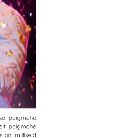
ise peigmehe
elt peigmehe
on, milliseid