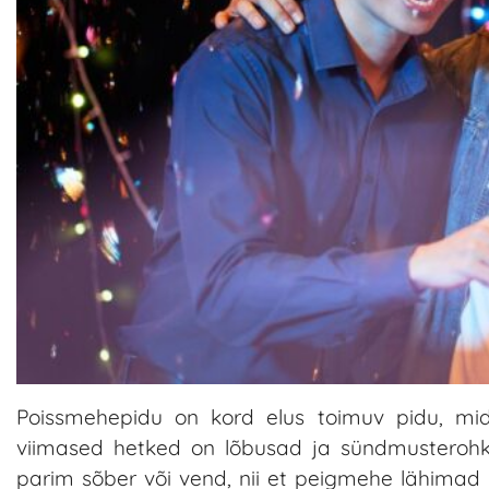
Poissmehepidu on kord elus toimuv pidu, mid
viimased hetked on lõbusad ja sündmusterohk
parim sõber või vend, nii et peigmehe lähimad 