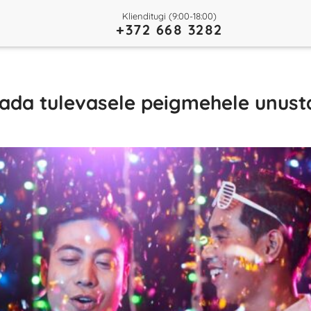
Klienditugi (9:00-18:00)
+372 668 3282
dada tulevasele peigmehele unus