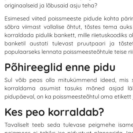
originaalseid ja lõbusaid asju teha?
Esimesed viited poissmeeste pidude kohta pärine
sõbra viimast vallalise õhtut, tõstes tema auks 
korraldada pidulik bankett, mille riietuskoodiks 
banketil austati tulevast pruutpaari ja tõs
populaarseks lennata poissmeesteõhtule teise riik
Põhireeglid enne pidu
Sul võib peas olla mitukümmend ideed, mis 
korraldama asumist tasuks mõned asjad läb
pidupäeval, on ka poissmeesteõhtul oma etikett ja
Kes peo korraldab?
Tavaliselt teeb seda tulevase peigmehe isamee
peigmees ei tohiks ise pidustust planeerida. Ig