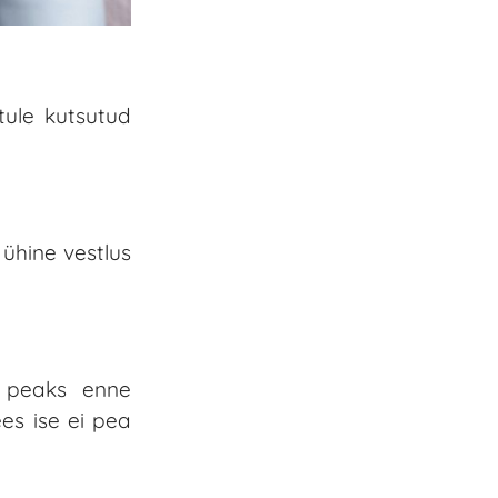
tule kutsutud
 ühine vestlus
a peaks enne
es ise ei pea