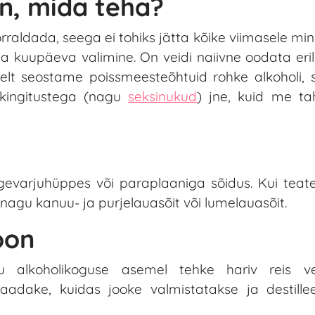
n, mida teha?
raldada, seega ei tohiks jätta kõike viimasele minu
a kuupäeva valimine. On veidi naiivne oodata erili
lt seostame poissmeesteõhtuid rohke alkoholi, stri
 kingitustega (nagu
seksinukud
) jne, kuid me ta
ngevarjuhüppes või paraplaaniga sõidus. Kui teate
nagu kanuu- ja purjelauasõit või lumelauasõit.
oon
u alkoholikoguse asemel tehke hariv reis vei
vaadake, kuidas jooke valmistatakse ja destillee