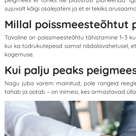
sujuvalt kõigi osalejateni ja et ei tekiks arusaama
Millal poissmeesteõhtut 
Tavaline on poissmeesteõhtu tähistamine 1–3 ku
kui ka tüdrukutepeod samal nädalavahetusel, et
kogemuse.
Kui palju peaks peigmee
Nagu juba varem mainitud, pole rangeid reeglei
tahab ja ootab – on inimesi, kes armastavad üllatu