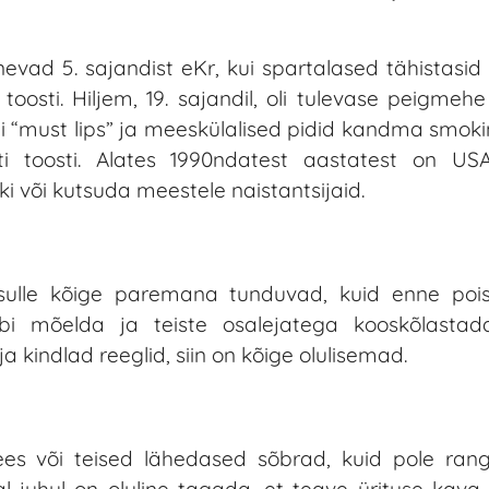
vad 5. sajandist eKr, kui spartalased tähistasid 
toosti. Hiljem, 19. sajandil, oli tulevase peigmeh
oli “must lips” ja meeskülalised pidid kandma smokin
teti toosti. Alates 1990ndatest aastatest on U
i või kutsuda meestele naistantsijaid.
sulle kõige paremana tunduvad, kuid enne poi
i mõelda ja teiste osalejatega kooskõlastad
 kindlad reeglid, siin on kõige olulisemad.
s või teised lähedased sõbrad, kuid pole range
al juhul on oluline tagada, et teave ürituse kava