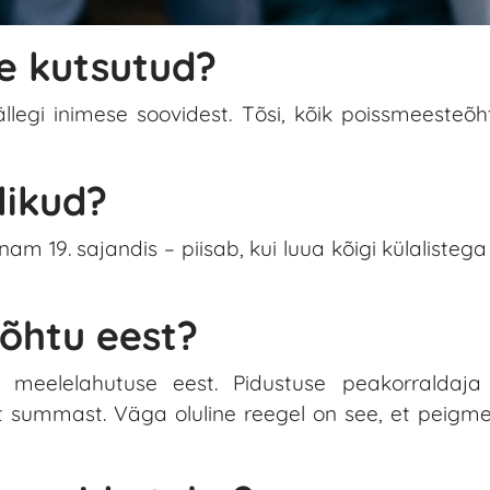
e kutsutud?
llegi inimese soovidest. Tõsi, kõik poissmeesteõh
likud?
nam 19. sajandis – piisab, kui luua kõigi külalistega
õhtu eest?
a meelelahutuse eest. Pidustuse peakorraldaj
st summast. Väga oluline reegel on see, et peigme