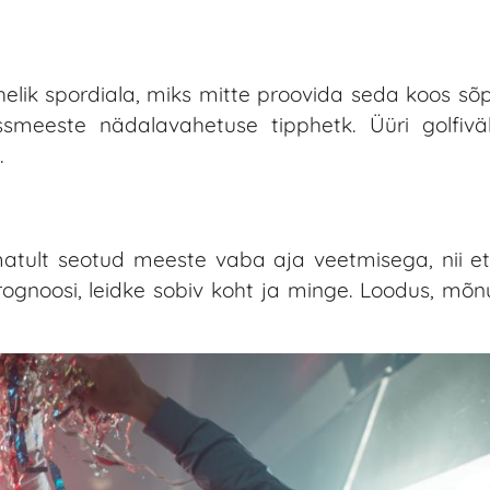
ehelik spordiala, miks mitte proovida seda koos s
issmeeste nädalavahetuse tipphetk. Üüri golfivä
.
matult seotud meeste vaba aja veetmisega, nii et
noosi, leidke sobiv koht ja minge. Loodus, mõn