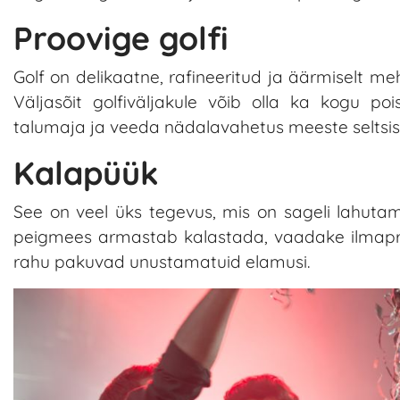
Proovige golfi
Golf on delikaatne, rafineeritud ja äärmiselt m
Väljasõit golfiväljakule võib olla ka kogu po
talumaja ja veeda nädalavahetus meeste seltsis
Kalapüük
See on veel üks tegevus, mis on sageli lahuta
peigmees armastab kalastada, vaadake ilmaprog
rahu pakuvad unustamatuid elamusi.