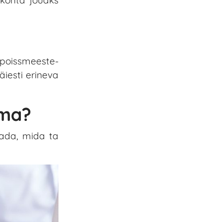
 poissmeeste-
iesti erineva
ema?
tada, mida ta