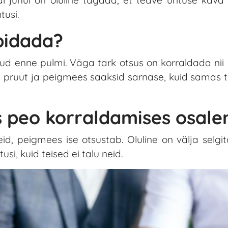
tusi.
pidada?
ud enne pulmi. Väga tark otsus on korraldada nii
 pruut ja peigmees saaksid sarnase, kuid samas tä
s peo korraldamises osal
d, peigmees ise otsustab. Oluline on välja selgi
si, kuid teised ei talu neid.