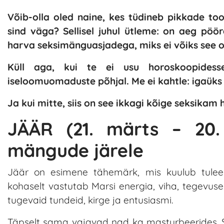
Võib-olla oled naine, kes tüdineb pikkade too
sind väga? Sellisel juhul ütleme: on aeg pöö
harva seksimänguasjadega, miks ei võiks see oll
Küll aga, kui te ei usu horoskoopidesse
iseloomuomaduste põhjal. Me ei kahtle: igaüks l
Ja kui mitte, siis on see ikkagi kõige seksikam
JÄÄR (21. märts – 20. 
mängude järele
Jäär on esimene tähemärk, mis kuulub tuleel
kohaselt vastutab Marsi energia, viha, tegevuse 
tugevaid tundeid, kirge ja entusiasmi.
Täpselt sama vajavad nad ka masturbeerides. Sii