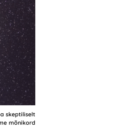
 skeptiliselt
neme mõnikord