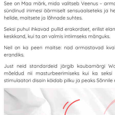
See on Maa märk, mida valitseb Veenus – armas
sündinud inimesi äärmiselt sensuaalseteks ja 
helide, maitsete ja lõhnade suhtes.
Seksi puhul ihkavad pullid erakordset, erilist el
keskkond, kui ta on valmis intiimseks mänguks.
Neil on ka peen maitse: nad armastavad kvali
erandiks.
Just neid standardeid järgib kaubamärgi Woma
mõeldud nii masturbeerimiseks kui ka seksi e
stimulaatori disain köidab pilku ja peaks Sõnnil