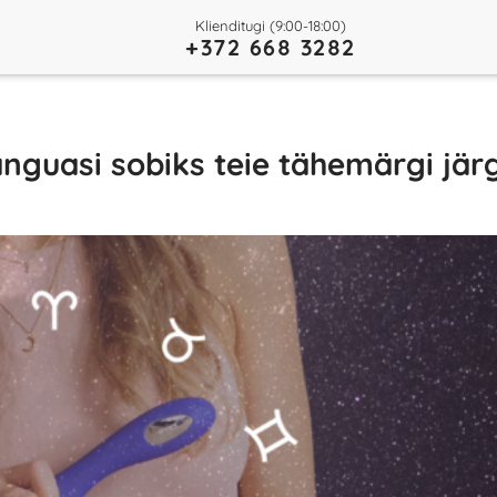
Klienditugi (9:00-18:00)
+372 668 3282
änguasi sobiks teie tähemärgi jär