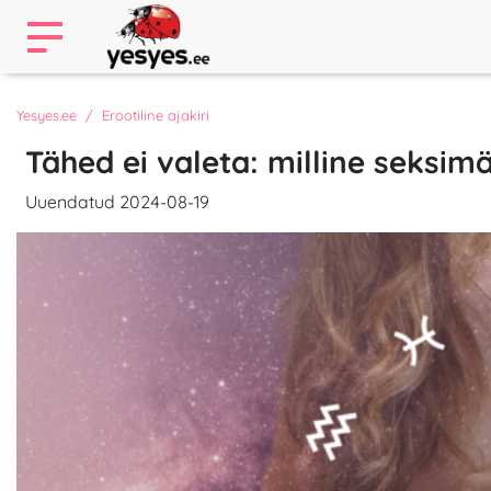
Yesyes.ee
Erootiline ajakiri
Tähed ei valeta: milline seksim
Uuendatud 2024-08-19