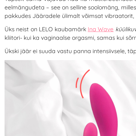
eelmängudeta – see on selline soolomäng, milles
pakkudes Jääradele ülimalt võimsat vibraatorit, 
Üks neist on LELO kaubamärk
Ina Wave
küüliku
kliitori- kui ka vaginaalse orgasmi, samas kui sõr
Ükski jäär ei suuda vastu panna intensiivsele, t