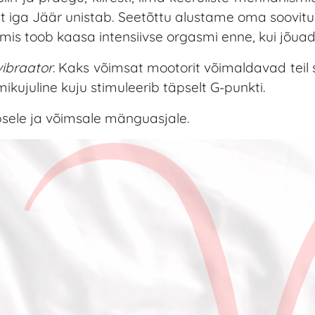
t iga Jäär unistab. Seetõttu alustame oma soovitus
mis toob kaasa intensiivse orgasmi enne, kui jõuad 
vibraator
. Kaks võimsat mootorit võimaldavad teil 
mikujuline kuju stimuleerib täpselt G-punkti.
äpsele ja võimsale mänguasjale.