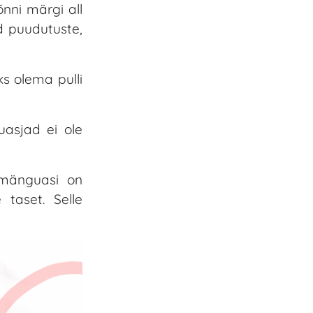
nni märgi all
d puudutuste,
ks olema pulli
uasjad ei ole
mänguasi on
 taset. Selle