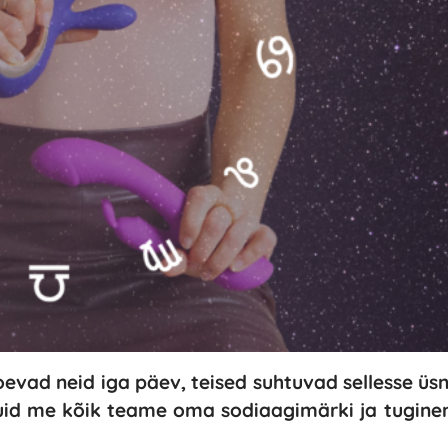
evad neid iga päev, teised suhtuvad sellesse üsna
 Kuid me kõik teame oma sodiaagimärki ja tugi