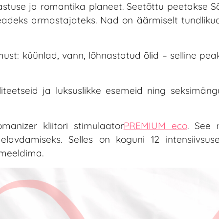
tuse ja romantika planeet. Seetõttu peetakse Sõ
headeks armastajateks. Nad on äärmiselt tundliku
amust: küünlad, vann, lõhnastatud õlid – selline pea
teetseid ja luksuslikke esemeid ning seksimäng
nizer kliitori stimulaator
PREMIUM eco
. See 
lavdamiseks. Selles on koguni 12 intensiivsuse
e meeldima.