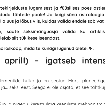
tekirjelduste lugemisest ja füüsilises poes ostl
rduda tähtede poole! Ja kuigi sõna astroloogi
a uus ja lõbus viis, kuidas valida endale sobivat
, saate seksimänguasja valida ka artiklis 
eiab siit tükikese iseendast.
 horoskoop, mida te kunagi lugenud olete. ✨.
aprill) – igatseb intens
ementide hulka ja on seotud Marsi planeediga.
ja… seksi eest. Seega ei ole asjata, et see tähtku
n ja praegu, kiiresti, ilma keeruliste mehhanismi