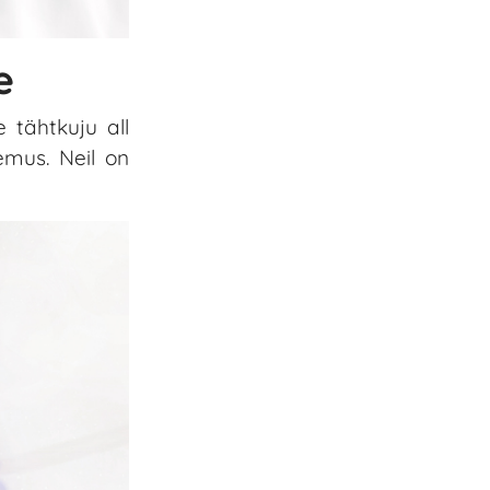
e
 tähtkuju all
emus. Neil on