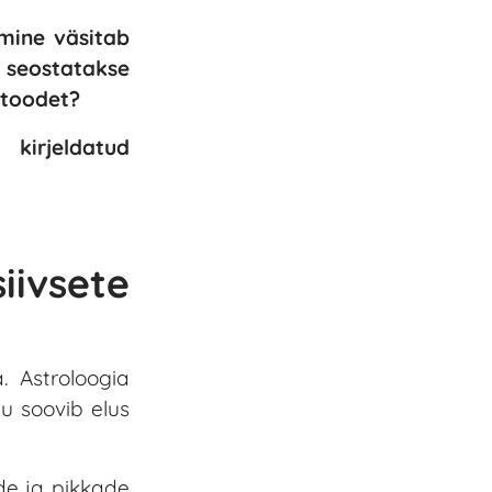
emine väsitab
a seostatakse
 toodet?
kirjeldatud
iivsete
 Astroloogia
ju soovib elus
de ja pikkade