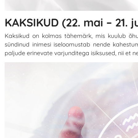
KAKSIKUD (22. mai – 21. ju
Kaksikud on kolmas tähemärk, mis kuulub õhuel
sündinud inimesi iseloomustab nende kahestumi
paljude erinevate varjunditega isiksused, nii et n