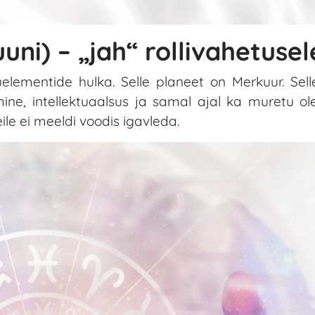
uni) – „jah“ rollivahetusel
ementide hulka. Selle planeet on Merkuur. Selle
ne, intellektuaalsus ja samal ajal ka muretu ol
eile ei meeldi voodis igavleda.