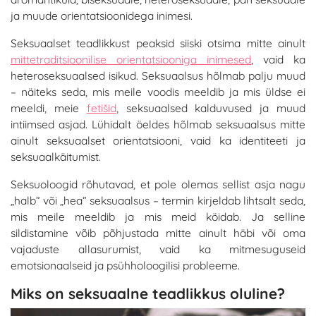
ja muude orientatsioonidega inimesi.
Seksuaalset teadlikkust peaksid siiski otsima mitte ainult
mittetraditsioonilise orientatsiooniga inimesed
, vaid ka
heteroseksuaalsed isikud. Seksuaalsus hõlmab palju muud
– näiteks seda, mis meile voodis meeldib ja mis üldse ei
meeldi, meie
fetišid
, seksuaalsed kalduvused ja muud
intiimsed asjad. Lühidalt öeldes hõlmab seksuaalsus mitte
ainult seksuaalset orientatsiooni, vaid ka identiteeti ja
seksuaalkäitumist.
Seksuoloogid rõhutavad, et pole olemas sellist asja nagu
„halb” või „hea” seksuaalsus – termin kirjeldab lihtsalt seda,
mis meile meeldib ja mis meid köidab. Ja selline
sildistamine võib põhjustada mitte ainult häbi või oma
vajaduste allasurumist, vaid ka mitmesuguseid
emotsionaalseid ja psühholoogilisi probleeme.
Miks on seksuaalne teadlikkus oluline?