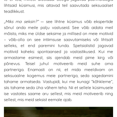
lihtsaid küsimusi, mis aitavad teil saavutada seksuaalset
teadlikkust.
„Miks ma seksin?”
— see lihtne küsimus võib ekspertide
sõnul anda meile palju vastuseid. See võib aidata meil
mõista, miks me üldse seksime ja millised on meie motiivid
– võib-olla on see intiimsuse saavutamiseks või lihtsalt
selleks, et end paremini tunda. Spetsialistid jagavad
motiivid kaheks: spontaansed ja vastastikused. Kui me
armastame esimest, siis ajendab meid pime kirg või
põnevus. Teisel juhul motiveerib meid suhe oma
partneriga. Enamasti on nii, et mida meeldivam on
seksuaalne kogemus meie partneriga, seda sagedamini
tahame armatseda. Vastupidi, kui me kunagi “kõhkleme”,
siis tahame seda üha vähem teha. Nii et sellele küsimusele
ise vastates saame aru sellest, mis meid motiveerib ning
sellest, mis meid seksist eemale ajab.