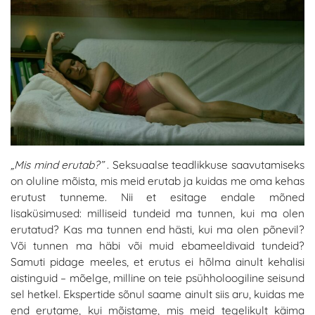
„Mis mind erutab?”
. Seksuaalse teadlikkuse saavutamiseks
on oluline mõista, mis meid erutab ja kuidas me oma kehas
erutust tunneme. Nii et esitage endale mõned
lisaküsimused: milliseid tundeid ma tunnen, kui ma olen
erutatud? Kas ma tunnen end hästi, kui ma olen põnevil?
Või tunnen ma häbi või muid ebameeldivaid tundeid?
Samuti pidage meeles, et erutus ei hõlma ainult kehalisi
aistinguid – mõelge, milline on teie psühholoogiline seisund
sel hetkel. Ekspertide sõnul saame ainult siis aru, kuidas me
end erutame, kui mõistame, mis meid tegelikult käima