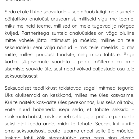
Seda ei ole lihtne saavutada – see nõuab kõigi meie suhete
põhjalikku analüüsi, arusaamist, milliseid vigu me teeme,
miks me neid teeme, millised on meie tugevad ja nõrgad
küljed. Partneritega suhteid analüüsides on väga oluline
mitte vahele jätta intiimsust ja mõelda, milline on teie
seksuaalelu
seni välja näinud – mis teile meeldis ja mis
mitte, millest puudust tundsite
,
ning mida tahtsite. Ärge
kartke sügavamale vaadata – peate mõtlema ka oma
sisemiste soovide üle, sest need võivad paljastada osa teie
seksuaalsusest.
Seksuaalset teadlikkust takistavad sageli mitmed tegurid.
Üks olulisemaid on keskkond, milles me üles kasvasime.
Kui te näiteks kasvasite üles perekonnas, kus seks oli tabu,
võite nüüd häbeneda isegi seda, et tahate seksida –
rääkimata häbist, mis kaasneb sellega, et püüate partnerile
seksi ajal teada anda, mida te tahate. Seega, kui uurite
oma seksuaalsust, peate lubama endal selle üle mõelda,
laskma lahti kõik stereotüübid oma peas ning olema