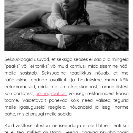
Seksuoloogid usuvad, et seksiga seoses ei saa olla mingeid
“peaks” või “ei tohiks” või muid kahtlusi, mida sisemine hääl
meile sosistab. Seksuaalne teadlikkus nõuab, et me
räägiksime endaga avalikult ja heidaksime maha kõik
eelarvamused, mida me oma keskkonnast, romantilistest
komöödiatest,
pornograafiast
või isegi reklaamidest kaasa
toome. Väidetavalt panevad kõik need välised tegurid
meile igasuguseid reegleid, nõuandeid ja isegi norme
pähe, mis ei pruugi meile sobida.
Kuid vestluse alustamine iseendaga ei ole lihtne – eriti kui
te ei tea, millest alustada. Seega jagavad psühholoogid