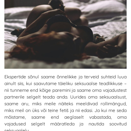
Ekspertide sõnul saame õnnelikke ja terveid suhteid luua
ainult siis, kui saavutame täieliku seksuaalse teadlikkuse –
nii tunneme end kõige paremini ja saame oma vajadustest
partnerile selgelt teada anda. Uurides oma seksuaalsust,
saame aru, miks meile näiteks meeldivad rollimängud,
miks meil on üks või teine fetiš ja nii edasi. Ja kui me seda
mõistame, saame end aeglaselt vabastada, oma
vajadused selgelt määratleda ja nautida soovitud
seksuaalelu.