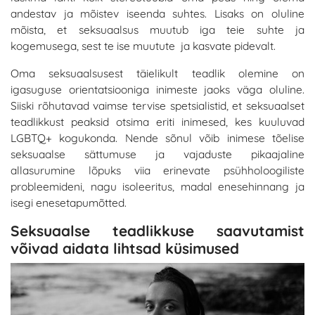
andestav ja mõistev iseenda suhtes. Lisaks on oluline
mõista, et seksuaalsus muutub iga teie suhte ja
kogemusega, sest te ise muutute ja kasvate pidevalt.
Oma seksuaalsusest täielikult teadlik olemine on
igasuguse orientatsiooniga inimeste jaoks väga oluline.
Siiski rõhutavad vaimse tervise spetsialistid, et seksuaalset
teadlikkust peaksid otsima eriti inimesed, kes kuuluvad
LGBTQ+ kogukonda. Nende sõnul võib inimese tõelise
seksuaalse sättumuse ja vajaduste pikaajaline
allasurumine lõpuks viia erinevate psühholoogiliste
probleemideni, nagu isoleeritus, madal enesehinnang ja
isegi enesetapumõtted.
Seksuaalse teadlikkuse saavutamist
võivad aidata lihtsad küsimused