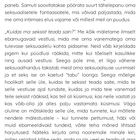
paneb. Samuti soovitatakse pöörata suurt tähelepanu oma
seksuaalsetele fantaasiatele, mis võivad paljastada, mida
me oma intiimses elus vajame või millest meil on puudus.
„Kuidas ma seksist teada sain?”.
Me kõik mäletame ilmselt
ebamugavaid vestlusi, mida me oma vanematega oma
tulevase seksuaalelu kohta pidasime. Neid võib kirjeldada
pigem kui püüdlusi rääkida, mitte kui tõeliselt kasulikke
ning ausaid vestlusi. Seega pole ime, et liiga vähene
seksuaalharidus takistab meid oma seksuaalsuse uurimisel
ja et seks ise on kaetud “tabu” looriga. Seega mõelge
hoolikalt selle üle, kuidas te seksist teada saite, mida te
selle vestluse ajal tundsite, kuidas ja mida teie vanemad
teile seksist rääkisid, kas teil oli küsimusi, kas neile vastati ja
kas võib-olla jäi alles palju vastamata küsimusi. Väga
oluline on mõtiskleda selle üle, mida tunnete, kui mõtlete
nendele mälestustele – kui tunnete pettumust, häbi või
muid ebameeldivaid tundeid, võite teha mõned lihtsad
harjutused. Näiteks kirjuta oma nooremale minale kiri,
milles selgitad kõike seda, mida sa siis veel ei teadnud, aga