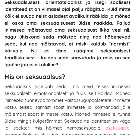
Seksuaalsusest, orientatsioonist ja isegi soolisest
identiteedist on viimasel ajal palju räägitud. Kuid mitte
kõik ei suuda neist asjadest avalikult rääkida ja mõned
ei oska oma seksuaalsusest üldse rääkida. Paljud
inimesed mõistavad oma seksuaalsust ikka veel nii,
nagu ühiskond seda mõistab ning nad häbenevad
seda, kui nad mõistavad, et miski kaldub “normist”
kõrvale. Nii et täna räägime seksuaalsest
teadlikkusest – kuidas seda saavutada ja miks on see
igaühe jaoks nii oluline?
Mis on seksuaalsus?
Seksuaalsus kirjeldab seda, mis meid teises inimeses
seksuaalselt, emotsionaalselt ja füüsiliselt köidab. Mõned
inimesed tunnevad tõmmet vastassugupoolsetete inimeste
vastu, teised samast soost inimeste ja kolmandad jälle
mõlemast soost inimeste vastu. Mõned inimesed ei tunne
üldse mingit külgetõmmet. Seksuaalne identiteet on väga
lai spekter, mis hõlmab homoseksuaale,
aseksuaale
,
aromantikuid, biseksuaale, heteroseksuaale, pan seksuaale