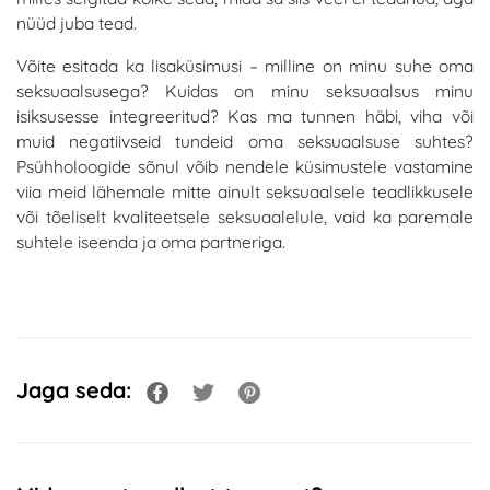
nüüd juba tead.
Võite esitada ka lisaküsimusi – milline on minu suhe oma
seksuaalsusega? Kuidas on minu seksuaalsus minu
isiksusesse integreeritud? Kas ma tunnen häbi, viha või
muid negatiivseid tundeid oma seksuaalsuse suhtes?
Psühholoogide sõnul võib nendele küsimustele vastamine
viia meid lähemale mitte ainult seksuaalsele teadlikkusele
või tõeliselt kvaliteetsele seksuaalelule, vaid ka paremale
suhtele iseenda ja oma partneriga.
Jaga seda: