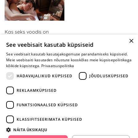
Kas seks voodis on
×
tüütuks muutunud? Kui
See veebisait kasutab küpsiseid
olete neid mänge
proovinud, mõtlete teisiti
See veebisait kasutab kasutajakogemuse parandamiseks küpsiseid.
Meie veebisaiti kasutades nõustute kooskõlas meie küpsisepoliitikaga
kõikide küpsistega.
Privaatsuspoliitika
HÄDAVAJALIKUD KÜPSISED
JÕUDLUSKÜPSISED
REKLAAMKÜPSISED
ARA JÄTA
MÄNGIMIST
FUNKTSIONAALSED KÜPSISED
+372 668 3282
KLASSIFITSEERIMATA KÜPSISED
info@yesyes.ee
NÄITA ÜKSIKASJU
facebook.com/yesyes.ee