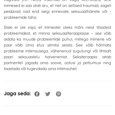
inimesed ei saa alati aru, et neil on sellised traumad, sageli
peidavad nad end isegi erinevate seksuaalhäirete või -
probleemide taha.
Siiski ei ole vaja, et inimestel oleks mõni neist tõsistest
probleemidest, et minna seksuaalteraapiasse – see võib
aidata ka muude probleemide puhul, millega inimene või
paar võib oma elus silmitsi seista. See võib hõlmata
probleeme intiimsusega, vähenenud sugutungi või lihtsalt
paari seksuaalelu halvenemist. Seksiteraapia aitab
partneritel jagada oma soove, ootusi ja pettumusi ning
taastada või tugevdada oma intiimsuhet.
Jaga seda: