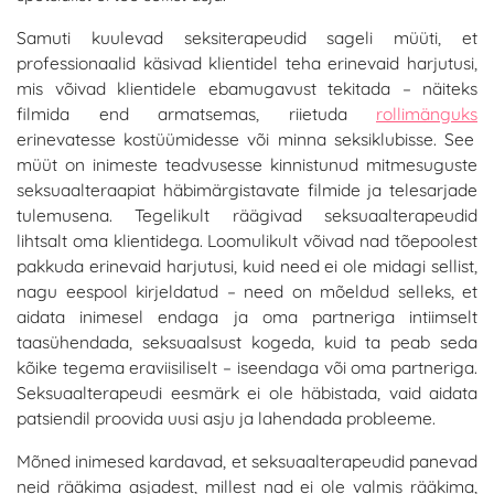
Samuti kuulevad seksiterapeudid sageli müüti, et
professionaalid käsivad klientidel teha erinevaid harjutusi,
mis võivad klientidele ebamugavust tekitada – näiteks
filmida end armatsemas, riietuda
rollimänguks
erinevatesse kostüümidesse või minna seksiklubisse. See
müüt on inimeste teadvusesse kinnistunud mitmesuguste
seksuaalteraapiat häbimärgistavate filmide ja telesarjade
tulemusena. Tegelikult räägivad seksuaalterapeudid
lihtsalt oma klientidega. Loomulikult võivad nad tõepoolest
pakkuda erinevaid harjutusi, kuid need ei ole midagi sellist,
nagu eespool kirjeldatud – need on mõeldud selleks, et
aidata inimesel endaga ja oma partneriga intiimselt
taasühendada, seksuaalsust kogeda, kuid ta peab seda
kõike tegema eraviisiliselt – iseendaga või oma partneriga.
Seksuaalterapeudi eesmärk ei ole häbistada, vaid aidata
patsiendil proovida uusi asju ja lahendada probleeme.
Mõned inimesed kardavad, et seksuaalterapeudid panevad
neid rääkima asjadest, millest nad ei ole valmis rääkima,