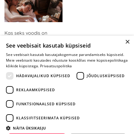
Kas seks voodis on
×
tüütuks muutunud? Kui
See veebisait kasutab küpsiseid
olete neid mänge
proovinud, mõtlete teisiti
See veebisait kasutab kasutajakogemuse parandamiseks küpsiseid.
Meie veebisaiti kasutades nõustute kooskõlas meie küpsisepoliitikaga
kõikide küpsistega.
Privaatsuspoliitika
HÄDAVAJALIKUD KÜPSISED
JÕUDLUSKÜPSISED
REKLAAMKÜPSISED
ARA JÄTA
MÄNGIMIST
FUNKTSIONAALSED KÜPSISED
+372 668 3282
KLASSIFITSEERIMATA KÜPSISED
info@yesyes.ee
NÄITA ÜKSIKASJU
facebook.com/yesyes.ee