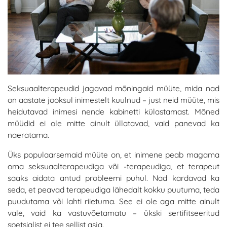
Seksuaalterapeudid jagavad mõningaid müüte, mida nad
on aastate jooksul inimestelt kuulnud – just neid müüte, mis
heidutavad inimesi nende kabinetti külastamast. Mõned
müüdid ei ole mitte ainult üllatavad, vaid panevad ka
naeratama.
Üks populaarsemaid müüte on, et inimene peab magama
oma seksuaalterapeudiga või -terapeudiga, et terapeut
saaks aidata antud probleemi puhul. Nad kardavad ka
seda, et peavad terapeudiga lähedalt kokku puutuma, teda
puudutama või lahti riietuma. See ei ole aga mitte ainult
vale, vaid ka vastuvõetamatu – ükski sertifitseeritud
spetsialist ei tee sellist asja.