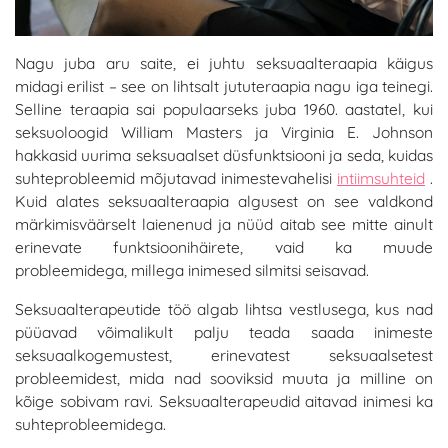
Nagu juba aru saite, ei juhtu seksuaalteraapia käigus
midagi erilist – see on lihtsalt jututeraapia nagu iga teinegi.
Selline teraapia sai populaarseks juba 1960. aastatel, kui
seksuoloogid William Masters ja Virginia E. Johnson
hakkasid uurima seksuaalset düsfunktsiooni ja seda, kuidas
suhteprobleemid mõjutavad inimestevahelisi
intiimsuhteid
.
Kuid alates seksuaalteraapia algusest on see valdkond
märkimisväärselt laienenud ja nüüd aitab see mitte ainult
erinevate funktsioonihäirete, vaid ka muude
probleemidega, millega inimesed silmitsi seisavad.
Seksuaalterapeutide töö algab lihtsa vestlusega, kus nad
püüavad võimalikult palju teada saada inimeste
seksuaalkogemustest, erinevatest seksuaalsetest
probleemidest, mida nad sooviksid muuta ja milline on
kõige sobivam ravi. Seksuaalterapeudid aitavad inimesi ka
suhteprobleemidega.