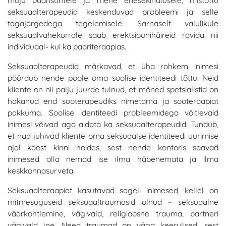
mõju paarisuhtele ja mehe enesekindlusele, mistõttu
seksuaalterapeudid keskenduvad probleemi ja selle
tagajärgedega tegelemisele. Sarnaselt valulikule
seksuaalvahekorrale saab erektsioonihäireid ravida nii
individuaal- kui ka paariteraapias.
Seksuaalterapeudid märkavad, et üha rohkem inimesi
pöördub nende poole oma soolise identiteedi tõttu. Neid
kliente on nii palju juurde tulnud, et mõned spetsialistid on
hakanud end sooterapeudiks nimetama ja sooteraapiat
pakkuma. Soolise identiteedi probleemidega võitlevaid
inimesi võivad aga aidata ka seksuaalterapeudid. Tundub,
et nad juhivad kliente oma seksuaalse identiteedi uurimise
ajal käest kinni hoides, sest nende kontoris saavad
inimesed olla nemad ise ilma häbenemata ja ilma
keskkonnasurveta.
Seksuaalteraapiat kasutavad sageli inimesed, kellel on
mitmesuguseid seksuaaltraumasid olnud – seksuaalne
väärkohtlemine, vägivald, religioosne trauma, partneri
vägivald jne. Need traumad on väga keerulised, sest