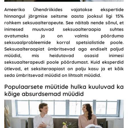
Ameerika Ühendriikides vajatakse ekspertide
hinnangul järgmise seitsme aasta jooksul ligi 15%
rohkem seksuaalterapeute. See näitab nende sõnul, et
inimesed muutuvad seksuaalteraapia suhtes
avatumaks ja on valmis pöörduma
seksuaalprobleemide korral spetsialistide poole.
Seksuaalteraapiat ümbritsevad aga endiselt paljud
müüdid, mis heidutavad osasid inimesi
seksuaalterapeudi poole pöördumast. Kuid eksperdid
ütlevad, et seksiteraapiast on palju kasu ja et kõik
seda ümbritsevad müüdid on lihtsalt müüdid.
Populaarsete müütide hulka kuuluvad ka
kõige absurdsemad müüdid