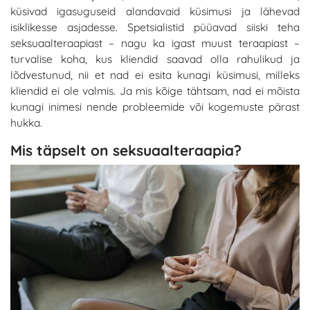
küsivad igasuguseid alandavaid küsimusi ja lähevad
isiklikesse asjadesse. Spetsialistid püüavad siiski teha
seksuaalteraapiast – nagu ka igast muust teraapiast –
turvalise koha, kus kliendid saavad olla rahulikud ja
lõdvestunud, nii et nad ei esita kunagi küsimusi, milleks
kliendid ei ole valmis. Ja mis kõige tähtsam, nad ei mõista
kunagi inimesi nende probleemide või kogemuste pärast
hukka.
Mis täpselt on seksuaalteraapia?