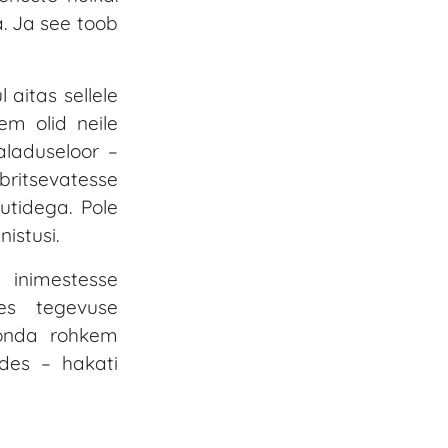
. Ja see toob
aitas sellele
em olid neile
aladuseloor –
ritsevatesse
utidega. Pole
nistusi.
 inimestesse
des tegevuse
skonda rohkem
des – hakati