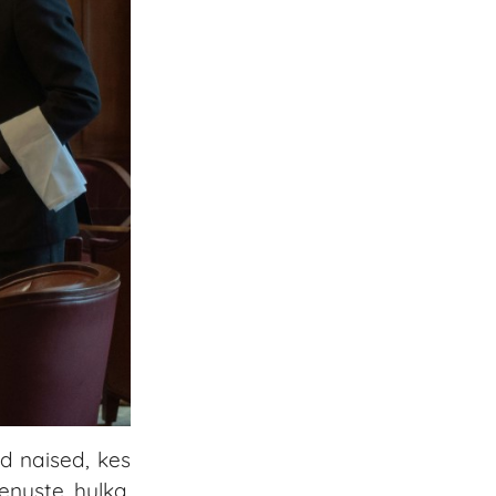
ed naised, kes
enuste hulka.