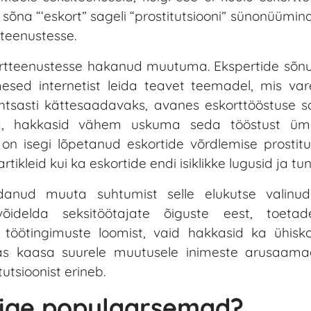
õna “‘eskort” sageli “prostitutsiooni” sünonüümina
teenustesse.
rtteenustesse hakanud muutuma. Ekspertide sõnul 
mesed internetist leida teavet teemadel, mis var
tsasti kättesaadavaks, avanes eskorttööstuse s
ta, hakkasid vähem uskuma seda tööstust ümb
on isegi lõpetanud eskortide võrdlemise prostitu
rtikleid kui ka eskortide endi isiklikke lugusid ja tun
idanud muuta suhtumist selle elukutse valinud
võidelda seksitöötajate õiguste eest, toeta
e töötingimuste loomist, vaid hakkasid ka ühi
itas kaasa suurele muutusele inimeste arusaama
utsioonist erineb.
õige populaarsemad?