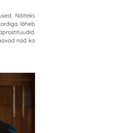
used. Näiteks
kordiga läheb
prostituudid.
saavad nad ka