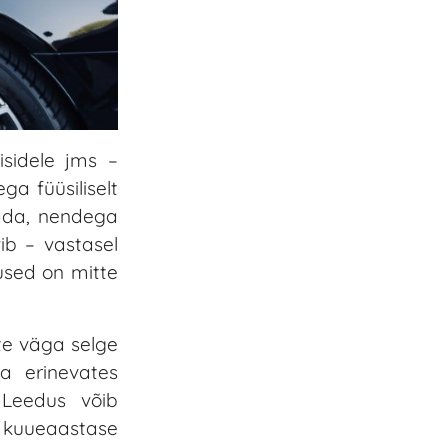
isidele jms –
a füüsiliselt
tada, nendega
ib – vastasel
used on mitte
te väga selge
ga erinevates
 Leedus võib
 kuueaastase