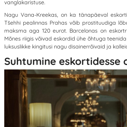
vanglakaristuse.
Nagu Vana-Kreekas, on ka tänapäeval eskortid
Tšehhi pealinnas Prahas võib prostituudiga l
maksma aga 120 eurot. Barcelonas on eskortra
Mõnes riigis võivad eskordid ühe õhtuga teenid
luksuslikke kingitusi nagu disainerrõivaid ja kallei
Suhtumine eskortidesse