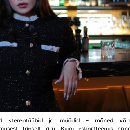
sed stereotüübid ja müüdid – mõned võr
musest täpselt aru. Kuigi eskortteenus erine