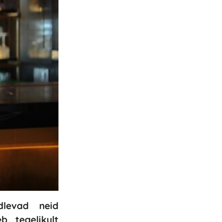
dlevad neid
b tegelikult