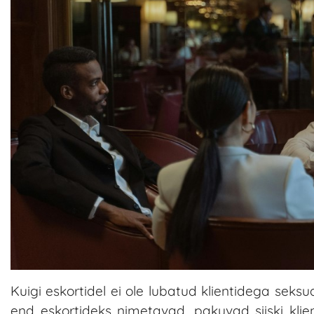
Kuigi eskortidel ei ole lubatud klientidega seks
end eskortideks nimetavad, pakuvad siiski klien