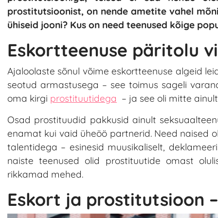
prostitutsioonist, on nende ametite vahel mõn
ühiseid jooni? Kus on need teenused kõige po
Eskortteenuse päritolu 
Ajaloolaste sõnul võime eskortteenuse algeid leid
seotud armastusega – see toimus sageli varand
oma kirgi
prostituutidega
– ja see oli mitte ainul
Osad prostituudid pakkusid ainult seksuaalteen
enamat kui vaid üheöö partnerid. Need naised ol
talentidega – esinesid muusikaliselt, deklameeris
naiste teenused olid prostituutide omast olul
rikkamad mehed.
Eskort ja prostitutsioon