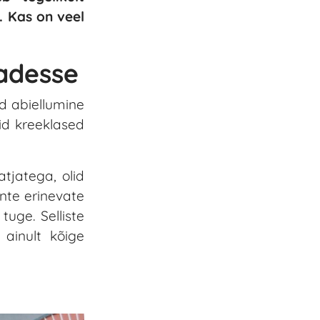
. Kas on veel
adesse
ud abiellumine
id kreeklased
tjatega, olid
nte erinevate
tuge. Selliste
 ainult kõige