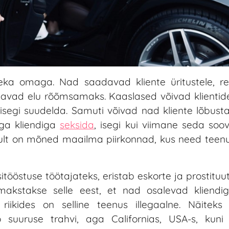
ka omaga. Nad saadavad kliente üritustele, re
davad elu rõõmsamaks. Kaaslased võivad klientideg
õi isegi suudelda. Samuti võivad nad kliente lõbus
aga kliendiga
seksida
, isegi kui viimane seda soov
likult on mõned maailma piirkonnad, kus need teen
tööstuse töötajateks, eristab eskorte ja prostituu
 makstakse selle eest, et nad osalevad kliendi
riikides on selline teenus illegaalne. Näiteks
 suuruse trahvi, aga Californias, USA-s, kuni