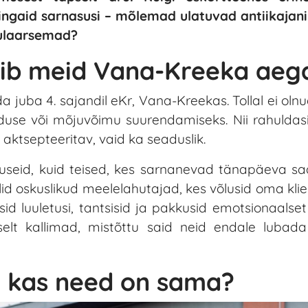
ingaid sarnasusi – mõlemad ulatuvad antiikajani
pulaarsemad?
viib meid Vana-Kreeka aeg
a juba 4. sajandil eKr, Vana-Kreekas. Tollal ei oln
use või mõjuvõimu suurendamiseks. Nii rahuldas
t aktsepteeritav, vaid ka seaduslik.
useid, kuid teised, kes sarnanevad tänapäeva saa
id oskuslikud meelelahutajad, kes võlusid oma klie
id luuletusi, tantsisid ja pakkusid emotsionaalset 
iselt kallimad, mistõttu said neid endale lubada
 – kas need on sama?