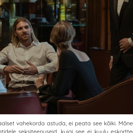
uaalset vahekorda astuda, ei peata see kõiki. Mõn
tidele seksiteenuseid, kuigi see ei kuulu eskortte