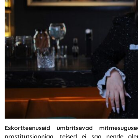
Eskortteenuseid ümbritsevad mitmesugu
prostitutsiooniga, teised ei saa nende ole