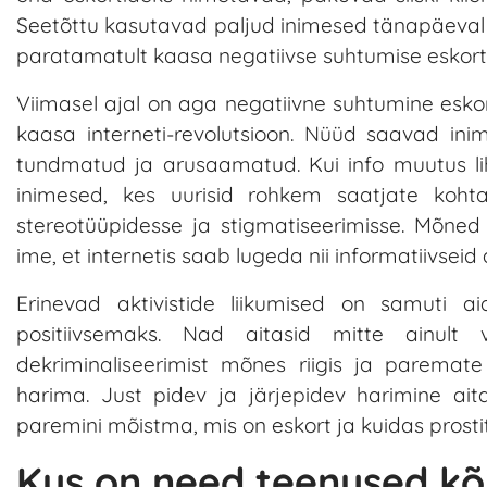
Seetõttu kasutavad paljud inimesed tänapäeval s
paratamatult kaasa negatiivse suhtumise eskort
Viimasel ajal on aga negatiivne suhtumine esko
kaasa interneti-revolutsioon. Nüüd saavad ini
tundmatud ja arusaamatud. Kui info muutus lih
inimesed, kes uurisid rohkem saatjate koh
stereotüüpidesse ja stigmatiseerimisse. Mõned 
ime, et internetis saab lugeda nii informatiivseid a
Erinevad aktivistide liikumised on samuti a
positiivsemaks. Nad aitasid mitte ainult 
dekriminaliseerimist mõnes riigis ja paremat
harima. Just pidev ja järjepidev harimine a
paremini mõistma, mis on eskort ja kuidas prostit
Kus on need teenused k