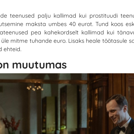
e teenused palju kallimad kui prostituudi teen
õbutsemine maksta umbes 40 eurot. Tund koos es
teenused pea kahekordselt kallimad kui tänava
a üle mitme tuhande euro. Lisaks heale töötasule 
d ehteid.
 on muutumas