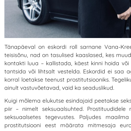
Tänapäeval on eskordi roll sarnane Vana-Kree
teisisõnu, nad on tasulised kaaslased, kes muu
kontakti luua – kallistada, käest kinni hoida v
tantsida või lihtsalt vestelda. Eskordid ei saa 
korral loetakse teenust prostitutsiooniks. Tege
ainult vastuvõetavad, vaid ka seaduslikud.
Kuigi mõlema elukutse esindajaid peetakse seksi
piir – nimelt seksuaalsuhted. Prostituudidele
seksuaalsetes tegevustes. Paljudes maailma 
prostitutsiooni eest määrata mitmesaja euro