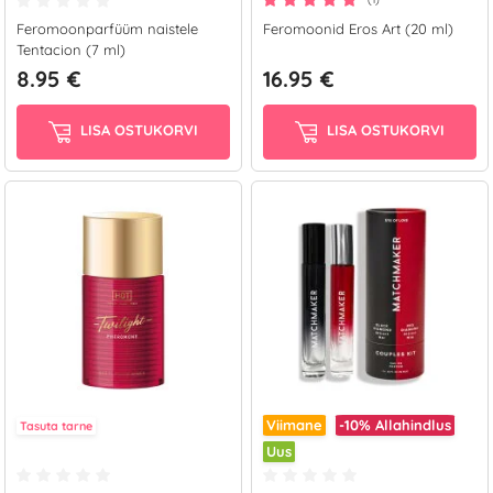
Feromoonparfüüm naistele
Feromoonid Eros Art (20 ml)
Tentacion (7 ml)
8.95 €
16.95 €
LISA OSTUKORVI
LISA OSTUKORVI
Viimane
-10%
Allahindlus
Tasuta tarne
Uus