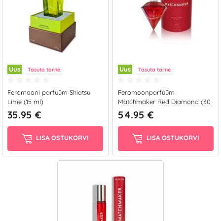
Uus
Uus
Tasuta tarne
Tasuta tarne
Feromooni parfüüm Shiatsu
Feromoonparfüüm
Lime (15 ml)
Matchmaker Red Diamond (30
ml)
35.95 €
54.95 €
LISA OSTUKORVI
LISA OSTUKORVI