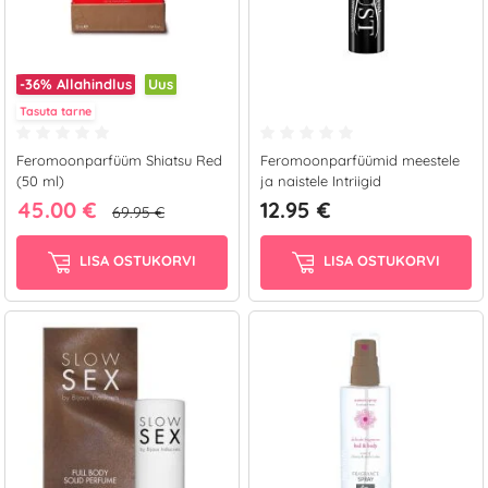
-36%
Allahindlus
Uus
Tasuta tarne
Feromoonparfüüm Shiatsu Red
Feromoonparfüümid meestele
(50 ml)
ja naistele Intriigid
45.00 €
12.95 €
69.95 €
LISA OSTUKORVI
LISA OSTUKORVI