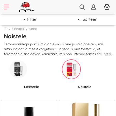
Filter
Sorteeri
Feromoonid
Naistele
Naistele
Feromoonidega parfüümid on eksklusiivne ja salajane relv, mis
aitab ihaldatud meest võrgutada. On teaduslikult tõestatud, et
feromoonid sisaldavad kemikaale, mis põhjustavad teistes erootilist
VEEL
reaktsiooni. Seega kui soovid äratada vastassoo tähelepanu ja olla
atraktiivsem, vali välja meeldivaim lõhn ja valluta maailm!
Meestele
Naistele