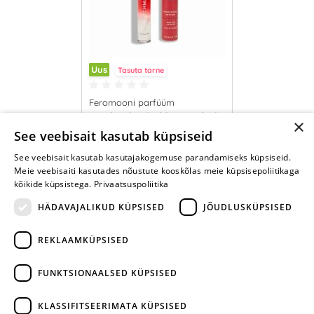
Uus
Tasuta tarne
Feromooni parfüüm
Matchmaker Red Diamond (10
×
ml)
29.95 €
See veebisait kasutab küpsiseid
See veebisait kasutab kasutajakogemuse parandamiseks küpsiseid.
LISA OSTUKORVI
Meie veebisaiti kasutades nõustute kooskõlas meie küpsisepoliitikaga
kõikide küpsistega.
Privaatsuspoliitika
HÄDAVAJALIKUD KÜPSISED
JÕUDLUSKÜPSISED
REKLAAMKÜPSISED
ARA JÄTA
MÄNGIMIST
FUNKTSIONAALSED KÜPSISED
+372 668 3282
KLASSIFITSEERIMATA KÜPSISED