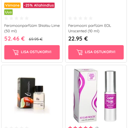
Viimane
-25%
Allahindlus
Uus
Feromoonparfüüm Shiatsu Lime
Feromooni parfüüm EOL
(50 ml)
Unscented (10 ml)
52.46 €
22.95 €
69.95 €
LISA OSTUKORVI
LISA OSTUKORVI
(1)