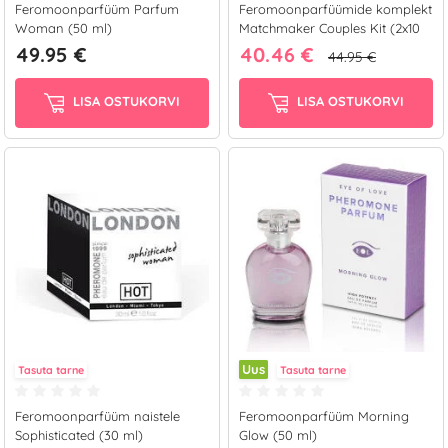
Feromoonparfüüm Parfum
Feromoonparfüümide komplekt
Woman (50 ml)
Matchmaker Couples Kit (2x10
ml)
49.95 €
40.46 €
44.95 €
LISA OSTUKORVI
LISA OSTUKORVI
Uus
Tasuta tarne
Tasuta tarne
Feromoonparfüüm naistele
Feromoonparfüüm Morning
Sophisticated (30 ml)
Glow (50 ml)