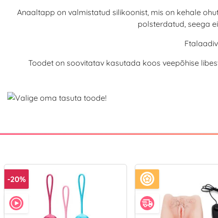
Anaaltapp on valmistatud silikoonist, mis on kehale ohu
polsterdatud, seega e
Ftalaadi
Toodet on soovitatav kasutada koos veepõhise libes
-20%