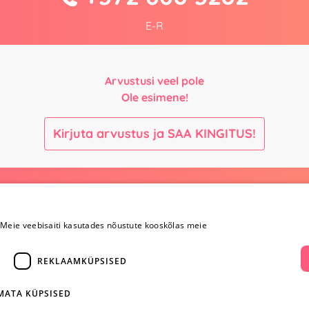
E-R
Arvustusi veel pole
Ole esimene!
Kirjuta arvustus ja SAA KINGITUS!
Maksmine ja
Kontaktid
kohaletoimetamine
Meie veebisaiti kasutades nõustute kooskõlas meie
+372 
Maksmine ja
kohaletoimetamine
REKLAAMKÜPSISED
info@yesye
Kauba tagastamine
i
Konfidentsiaalsus
facebook.c
Ostureeglid
IMATA KÜPSISED
ientidele
Privaatsuspoliitika