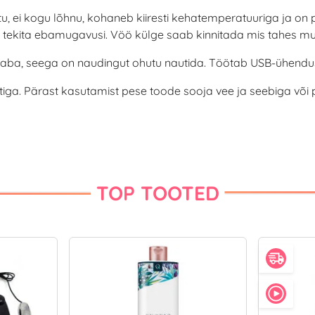
tu, ei kogu lõhnu, kohaneb kiiresti kehatemperatuuriga ja on 
i tekita ebamugavusi. Vöö külge saab kinnitada mis tahes m
vaba, seega on naudingut ohutu nautida. Töötab USB-ühendu
tiga. Pärast kasutamist pese toode sooja vee ja seebiga võ
TOP TOOTED