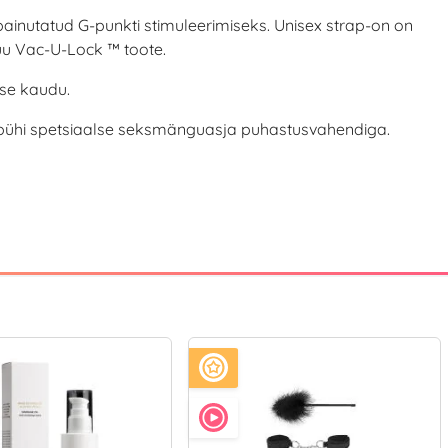
painutatud G-punkti stimuleerimiseks. Unisex strap-on on
uu Vac-U-Lock ™ toote.
se kaudu.
i pühi spetsiaalse seksmänguasja puhastusvahendiga.