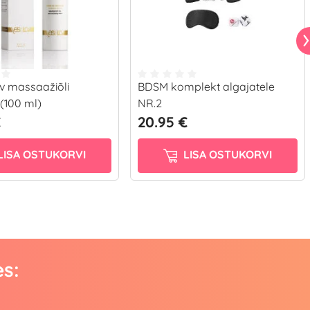
v massaažiõli
BDSM komplekt algajatele
g (100 ml)
NR.2
€
20.95 €
LISA OSTUKORVI
LISA OSTUKORVI
es: