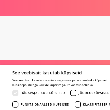
Poe kohta
See veebisait kasutab küpsiseid
See veebisait kasutab kasutajakogemuse parandamiseks küpsiseid. 
Meist
küpsisepoliitikaga kõikide küpsistega.
Privaatsuspoliitika
Koostöö
Tagasiside
HÄDAVAJALIKUD KÜPSISED
JÕUDLUSKÜPSISED
Küsimused
Erootiline ajakir
Kaubamärgid
FUNKTSIONAALSED KÜPSISED
KLASSIFITSEER
Registreeritud kl