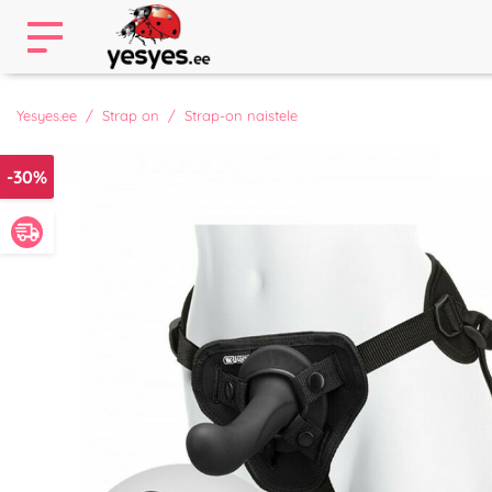
Yesyes.ee
Strap on
Strap-on naistele
-30%