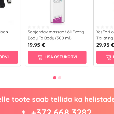
ioon
Soojendav massaažiõli Exotiq
YesForLo
Body To Body (500 ml)
Titillatin
19.95 €
29.95 
ORVI
LISA OSTUKORVI
lle toote saab tellida ka helistad
+372 668 3282