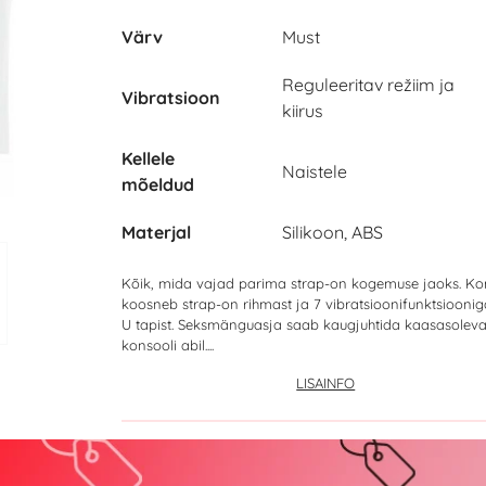
Värv
Must
Reguleeritav režiim ja
Vibratsioon
kiirus
Kellele
Naistele
mõeldud
Materjal
Silikoon, ABS
Kõik, mida vajad parima strap-on kogemuse jaoks. Ko
koosneb strap-on rihmast ja 7 vibratsioonifunktsiooni
U tapist. Seksmänguasja saab kaugjuhtida kaasasolev
konsooli abil....
LISAINFO