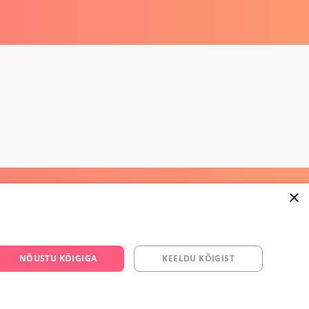
×
668 3282
NÕUSTU KÕIGIGA
KEELDU KÕIGIST
s.ee
om/yesyes.ee