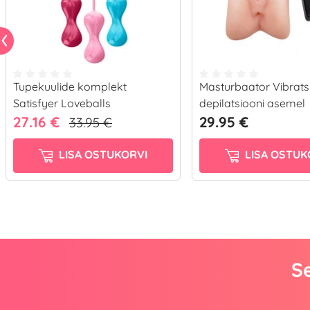
Tupekuulide komplekt
Masturbaator Vibrats
Satisfyer Loveballs
depilatsiooni asemel
27.16 €
29.95 €
33.95 €
LISA OSTUKORVI
LISA OSTUK
Se