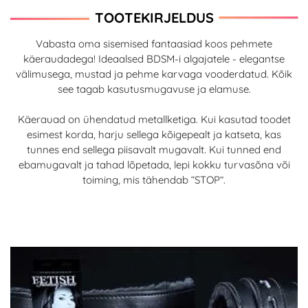
TOOTEKIRJELDUS
Vabasta oma sisemised fantaasiad koos pehmete
käeraudadega! Ideaalsed BDSM-i algajatele - elegantse
välimusega, mustad ja pehme karvaga vooderdatud. Kõik
see tagab kasutusmugavuse ja elamuse.
Käerauad on ühendatud metallketiga. Kui kasutad toodet
esimest korda, harju sellega kõigepealt ja katseta, kas
tunnes end sellega piisavalt mugavalt. Kui tunned end
ebamugavalt ja tahad lõpetada, lepi kokku turvasõna või
toiming, mis tähendab “STOP”.