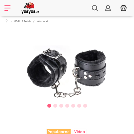
BDSM & Fetish
Käerauad
Populaarne
Video