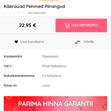
Käerauad Pehmed Piirangud
Jäta tagasisidet
22.95
€
LISA OSTUKORVI
Lisa soovikorvi
Võrdle
Kaubamärk
Pipedream
Värv
Must/Hõbedane
Kohaletoimetamine
1-2 tööpäeva
Kaup on
Laos