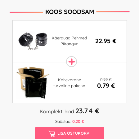
KOOS SOODSAM
Käerauad Pehmed
22.95 €
Piirangud
0.99 €
Kahekordne
0.79 €
turvaline pakend
23.74 €
Komplekti hind
Säästad:
0.20 €
LISA OSTUKORVI