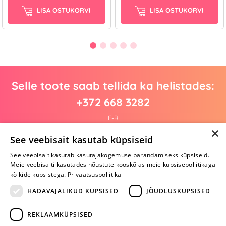
LISA OSTUKORVI
LISA OSTUKORVI
Selle toote saab tellida ka helistades:
+372 668 3282
E-R
×
See veebisait kasutab küpsiseid
See veebisait kasutab kasutajakogemuse parandamiseks küpsiseid.
Arvustusi veel pole
Meie veebisaiti kasutades nõustute kooskõlas meie küpsisepoliitikaga
Ole esimene!
kõikide küpsistega.
Privaatsuspoliitika
Kirjuta arvustus ja SAA KINGITUS!
HÄDAVAJALIKUD KÜPSISED
JÕUDLUSKÜPSISED
REKLAAMKÜPSISED
ARA JÄTA