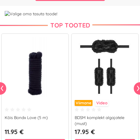
TOP TOOTED
Viimane
Video
Köis Bondx Love (5 m)
BDSM komplekt algajatele
(must)
11.95 €
17.95 €