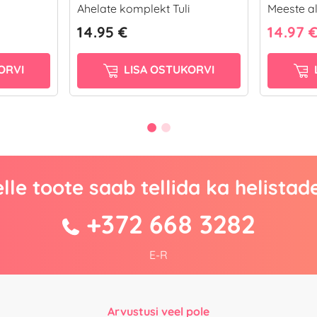
Ahelate komplekt Tuli
Meeste al
14.95 €
14.97 
ORVI
LISA OSTUKORVI
lle toote saab tellida ka helistad
+372 668 3282
E-R
Arvustusi veel pole