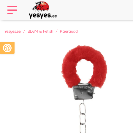
Yesyes.ee
BDSM & Fetish
Käerauad