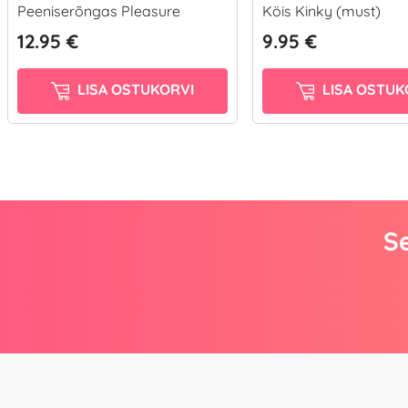
Peeniserõngas Pleasure
Köis Kinky (must)
12.95 €
9.95 €
LISA OSTUKORVI
LISA OSTUK
Se