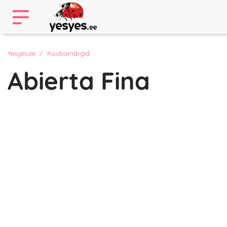
Yesyes.ee
Kaubamärgid
Abierta Fina