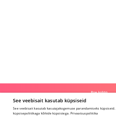
Poe kohta
See veebisait kasutab küpsiseid
Meist
See veebisait kasutab kasutajakogemuse parandamiseks küpsiseid. 
Koostöö
küpsisepoliitikaga kõikide küpsistega.
Privaatsuspoliitika
Tagasiside