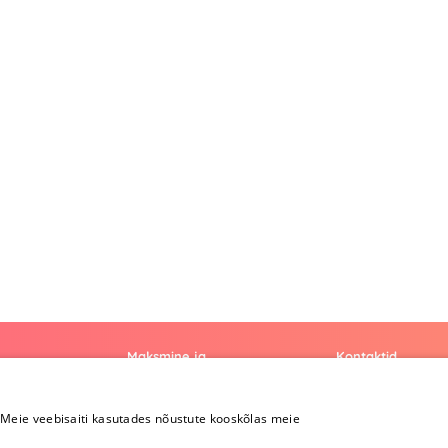
Maksmine ja
Kontaktid
kohaletoimetamine
+372 
Meie veebisaiti kasutades nõustute kooskõlas meie
Maksmine ja
kohaletoimetamine