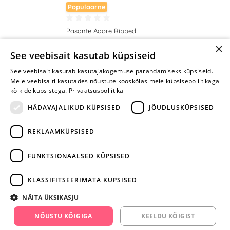
Populaarne
Pasante Adore Ribbed
×
0.23 €
See veebisait kasutab küpsiseid
See veebisait kasutab kasutajakogemuse parandamiseks küpsiseid.
LISA OSTUKORVI
Meie veebisaiti kasutades nõustute kooskõlas meie küpsisepoliitikaga
kõikide küpsistega.
Privaatsuspoliitika
HÄDAVAJALIKUD KÜPSISED
JÕUDLUSKÜPSISED
REKLAAMKÜPSISED
ARA JÄTA
MÄNGIMIST
FUNKTSIONAALSED KÜPSISED
+372 668 3282
KLASSIFITSEERIMATA KÜPSISED
info@yesyes.ee
NÄITA ÜKSIKASJU
facebook.com/yesyes.ee
NÕUSTU KÕIGIGA
KEELDU KÕIGIST
Instagram/yesyes.ee