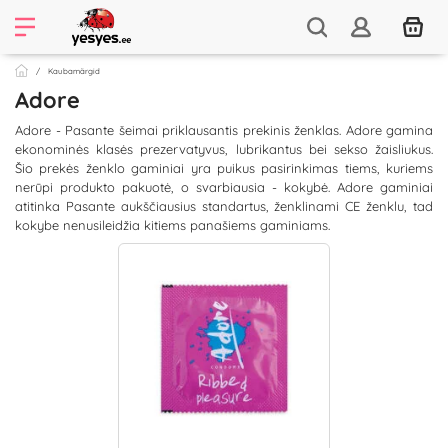
Kaubamärgid
Adore
Adore - Pasante šeimai priklausantis prekinis ženklas. Adore gamina
ekonominės klasės prezervatyvus, lubrikantus bei sekso žaisliukus.
Šio prekės ženklo gaminiai yra puikus pasirinkimas tiems, kuriems
nerūpi produkto pakuotė, o svarbiausia - kokybė. Adore gaminiai
atitinka Pasante aukščiausius standartus, ženklinami CE ženklu, tad
kokybe nenusileidžia kitiems panašiems gaminiams.