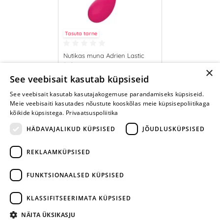
Tasuta tarne
Nutikas muna Adrien Lastic
Palpitation
×
78.95 €
See veebisait kasutab küpsiseid
See veebisait kasutab kasutajakogemuse parandamiseks küpsiseid.
LISA OSTUKORVI
Meie veebisaiti kasutades nõustute kooskõlas meie küpsisepoliitikaga
kõikide küpsistega.
Privaatsuspoliitika
HÄDAVAJALIKUD KÜPSISED
JÕUDLUSKÜPSISED
REKLAAMKÜPSISED
ARA JÄTA
MÄNGIMIST
FUNKTSIONAALSED KÜPSISED
+372 668 3282
KLASSIFITSEERIMATA KÜPSISED
info@yesyes.ee
NÄITA ÜKSIKASJU