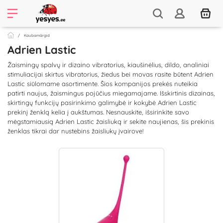
Kaubamärgid
Adrien Lastic
Žaismingų spalvų ir dizaino vibratorius, kiaušinėlius, dildo, analiniai
stimuliacijai skirtus vibratorius, žiedus bei movas rasite būtent Adrien
Lastic siūlomame asortimente. Šios kompanijos prekės nuteikia
patirti naujus, žaismingus pojūčius miegamajame. Išskirtinis dizainas,
skirtingų funkcijų pasirinkimo galimybė ir kokybė Adrien Lastic
prekinį ženklą kelia į aukštumas. Nesnauskite, išsirinkite savo
mėgstamiausią Adrien Lastic žaisliuką ir sekite naujienas, šis prekinis
ženklas tikrai dar nustebins žaisliukų įvairove!