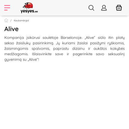
Kaubamärgid
Alive
Kompanija įsikūrusi saulėtoje Barselonoje. „Alive“ siūlo itin platų
sekso žaisliukų pasirinkimą. Jų kuriami žaislai pasižymi ryškiomis,
žaismingomis spalvomis, paprastu dizainu ir aukštos kokybės
medžiagomis. Išlaisvinkite save ir pagerinkite savo seksualinį
gyvenimą su „Alive“!