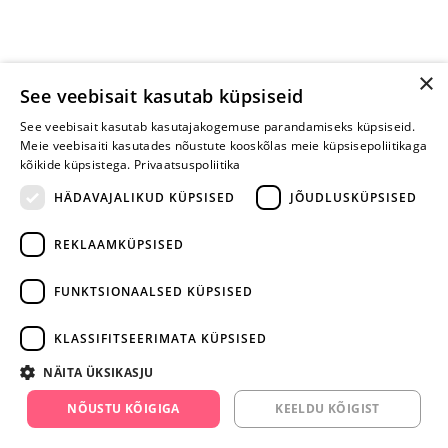
×
See veebisait kasutab küpsiseid
See veebisait kasutab kasutajakogemuse parandamiseks küpsiseid.
Meie veebisaiti kasutades nõustute kooskõlas meie küpsisepoliitikaga
kõikide küpsistega.
Privaatsuspoliitika
HÄDAVAJALIKUD KÜPSISED
JÕUDLUSKÜPSISED
REKLAAMKÜPSISED
ARA JÄTA
MÄNGIMIST
FUNKTSIONAALSED KÜPSISED
+372 668 3282
KLASSIFITSEERIMATA KÜPSISED
info@yesyes.ee
NÄITA ÜKSIKASJU
facebook.com/yesyes.ee
NÕUSTU KÕIGIGA
KEELDU KÕIGIST
Instagram/yesyes.ee