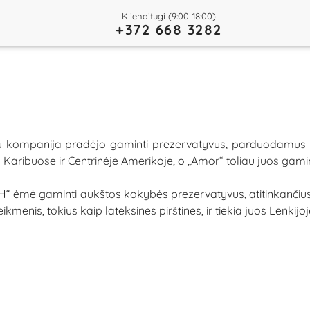
Klienditugi (9:00-18:00)
+372 668 3282
metu kompanija pradėjo gaminti prezervatyvus, parduodamu
 Karibuose ir Centrinėje Amerikoje, o „Amor“ toliau juos gamina
ė gaminti aukštos kokybės prezervatyvus, atitinkančius 
enis, tokius kaip lateksines pirštines, ir tiekia juos Lenkijoje,