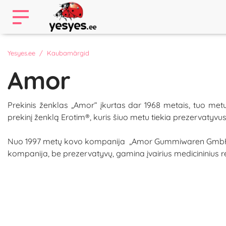
Yesyes.ee
Kaubamärgid
Amor
Prekinis ženklas „Amor“ įkurtas dar 1968 metais, tuo 
prekinį ženklą Erotim®, kuris šiuo metu tiekia prezervatyvus
Nuo 1997 metų kovo kompanija „Amor Gummiwaren GmbH“ ėm
kompanija, be prezervatyvų, gamina įvairius medicininius reikm