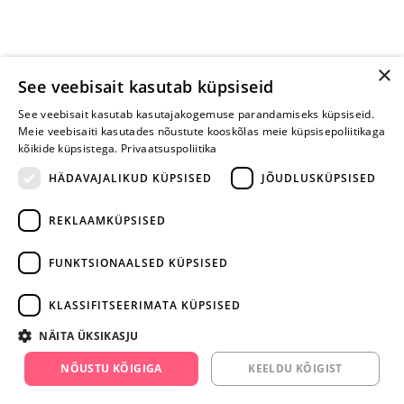
×
See veebisait kasutab küpsiseid
See veebisait kasutab kasutajakogemuse parandamiseks küpsiseid.
Meie veebisaiti kasutades nõustute kooskõlas meie küpsisepoliitikaga
kõikide küpsistega.
Privaatsuspoliitika
HÄDAVAJALIKUD KÜPSISED
JÕUDLUSKÜPSISED
REKLAAMKÜPSISED
ARA JÄTA
MÄNGIMIST
FUNKTSIONAALSED KÜPSISED
+372 668 3282
KLASSIFITSEERIMATA KÜPSISED
info@yesyes.ee
NÄITA ÜKSIKASJU
facebook.com/yesyes.ee
NÕUSTU KÕIGIGA
KEELDU KÕIGIST
Instagram/yesyes.ee