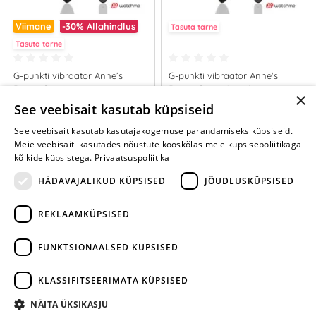
Viimane
-30%
Allahindlus
Tasuta tarne
Tasuta tarne
G-punkti vibraator Anne’s
G-punkti vibraator Anne's
Desire Curve
Desire Curve (must)
×
50.37 €
71.95 €
See veebisait kasutab küpsiseid
71.95 €
See veebisait kasutab kasutajakogemuse parandamiseks küpsiseid.
LISA OSTUKORVI
LISA OSTUKORVI
Meie veebisaiti kasutades nõustute kooskõlas meie küpsisepoliitikaga
kõikide küpsistega.
Privaatsuspoliitika
HÄDAVAJALIKUD KÜPSISED
JÕUDLUSKÜPSISED
REKLAAMKÜPSISED
ARA JÄTA
MÄNGIMIST
FUNKTSIONAALSED KÜPSISED
+372 668 3282
KLASSIFITSEERIMATA KÜPSISED
info@yesyes.ee
NÄITA ÜKSIKASJU