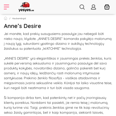
Kaubamärgid
Anne’s Desire
Jei manėte, kad prekių suaugusiems pasaulyje jau nebegali būti
nieko naujo, klydote. „ANNE'S DESIRE“ komanda pakylėjo malonumą
į naują lygį, sukurdami ypatingo dizaino ir aukštųjų technologijų
žaisliukus su patentuota „WATCHME“ technologija.
„ANNE'S DESIRE“ yra elegantiškas ir jausmingas prekės ženklas, kuris
sukėlė perversmą seksualumo ir jausmingumo pasaulyje dėl savo
produktų kokybės, novatoriško dizaino, galinčio pakerėti bet kurį
asmenį, ir naujų idėjų, leidžiančių rasti malonumą intymiuose
santykiuose. Prekinio ženklo filosofija - visiškas atsidavimas ir
mėgavimasis įvairia seksualine veikla. Kūrėjai tai laiko visuotine teise,
kuri negali būti neatimama ir turi būti visada saugoma.
Ši kompanija dirba tam, kad patenkintų net ir pačių įnoringiausių
klientų poreikius. Norėdami tai pasiekti, jie remia teisę į malonumą,
kurią turime visi. Taigi, prekinis ženklas gimė ne tik kaip revoliucinių
sekso žaislų gamintojas, bet ir kaip kompanija, siekianti laisvės,