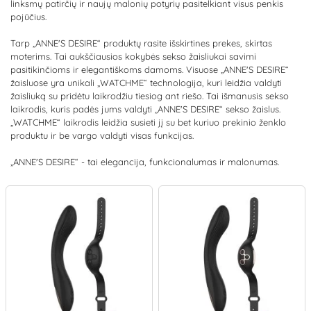
linksmų patirčių ir naujų malonių potyrių pasitelkiant visus penkis
pojūčius.
Tarp „ANNE'S DESIRE“ produktų rasite išskirtines prekes, skirtas
moterims. Tai aukščiausios kokybės sekso žaisliukai savimi
pasitikinčioms ir elegantiškoms damoms. Visuose „ANNE'S DESIRE“
žaisluose yra unikali „WATCHME“ technologija, kuri leidžia valdyti
žaisliuką su pridėtu laikrodžiu tiesiog ant riešo. Tai išmanusis sekso
laikrodis, kuris padės jums valdyti „ANNE'S DESIRE“ sekso žaislus.
„WATCHME“ laikrodis leidžia susieti jį su bet kuriuo prekinio ženklo
produktu ir be vargo valdyti visas funkcijas.
„ANNE'S DESIRE“ - tai elegancija, funkcionalumas ir malonumas.