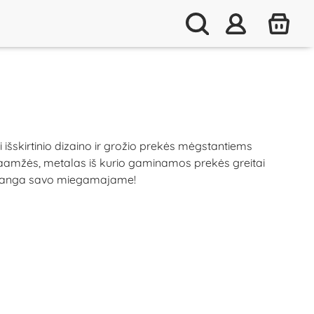
 išskirtinio dizaino ir grožio prekės mėgstantiems
 ilgaamžės, metalas iš kurio gaminamos prekės greitai
 prabanga savo miegamajame!