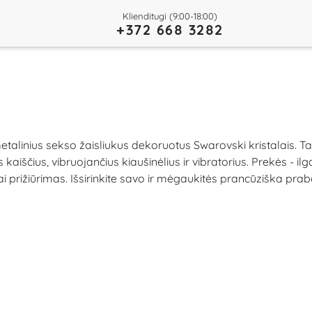
Klienditugi (9:00-18:00)
+372 668 3282
alinius sekso žaisliukus dekoruotus Swarovski kristalais. Tai
 kaiščius, vibruojančius kiaušinėlius ir vibratorius. Prekės -
ngvai prižiūrimas. Išsirinkite savo ir mėgaukitės prancūziška