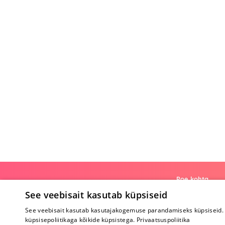
Poe kohta
See veebisait kasutab küpsiseid
Meist
See veebisait kasutab kasutajakogemuse parandamiseks küpsiseid. 
Koostöö
küpsisepoliitikaga kõikide küpsistega.
Privaatsuspoliitika
Tagasiside