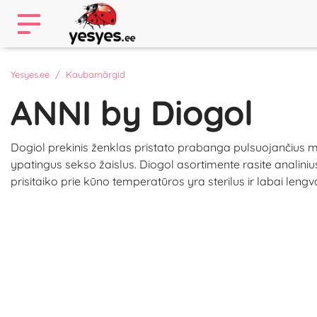
Yesyes.ee
Kaubamärgid
ANNI by Diogol
Dogiol prekinis ženklas pristato prabanga pulsuojančius met
ypatingus sekso žaislus. Diogol asortimente rasite analinius
prisitaiko prie kūno temperatūros yra sterilus ir labai le