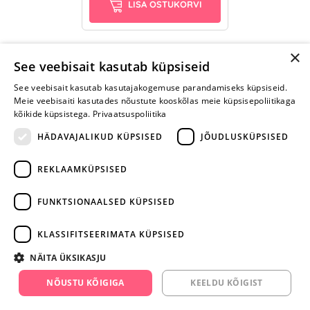
LISA OSTUKORVI
×
See veebisait kasutab küpsiseid
See veebisait kasutab kasutajakogemuse parandamiseks küpsiseid.
Meie veebisaiti kasutades nõustute kooskõlas meie küpsisepoliitikaga
kõikide küpsistega.
Privaatsuspoliitika
HÄDAVAJALIKUD KÜPSISED
JÕUDLUSKÜPSISED
REKLAAMKÜPSISED
ARA JÄTA
MÄNGIMIST
FUNKTSIONAALSED KÜPSISED
+372 668 3282
KLASSIFITSEERIMATA KÜPSISED
info@yesyes.ee
NÄITA ÜKSIKASJU
facebook.com/yesyes.ee
NÕUSTU KÕIGIGA
KEELDU KÕIGIST
Instagram/yesyes.ee