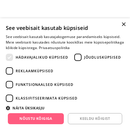
×
See veebisait kasutab küpsiseid
See veebisait kasutab kasutajakogemuse parandamiseks küpsiseid.
Meie veebisaiti kasutades nõustute kooskõlas meie küpsisepoliitikaga
kõikide küpsistega.
Privaatsuspoliitika
HÄDAVAJALIKUD KÜPSISED
JÕUDLUSKÜPSISED
REKLAAMKÜPSISED
ARA JÄTA
MÄNGIMIST
FUNKTSIONAALSED KÜPSISED
+372 668 3282
KLASSIFITSEERIMATA KÜPSISED
info@yesyes.ee
NÄITA ÜKSIKASJU
facebook.com/yesyes.ee
NÕUSTU KÕIGIGA
KEELDU KÕIGIST
Instagram/yesyes.ee