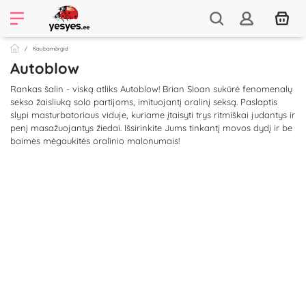
Kaubamärgid
Autoblow
Rankas šalin - viską atliks Autoblow! Brian Sloan sukūrė fenomenalų
sekso žaisliuką solo partijoms, imituojantį oralinį seksą. Paslaptis
slypi masturbatoriaus viduje, kuriame įtaisyti trys ritmiškai judantys ir
penį masažuojantys žiedai. Išsirinkite Jums tinkantį movos dydį ir be
baimės mėgaukitės oralinio malonumais!