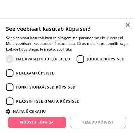
×
See veebisait kasutab küpsiseid
See veebisait kasutab kasutajakogemuse parandamiseks küpsiseid.
Meie veebisaiti kasutades nõustute kooskõlas meie küpsisepoliitikaga
kõikide küpsistega.
Privaatsuspoliitika
HÄDAVAJALIKUD KÜPSISED
JÕUDLUSKÜPSISED
REKLAAMKÜPSISED
ARA JÄTA
MÄNGIMIST
FUNKTSIONAALSED KÜPSISED
+372 668 3282
KLASSIFITSEERIMATA KÜPSISED
info@yesyes.ee
NÄITA ÜKSIKASJU
facebook.com/yesyes.ee
NÕUSTU KÕIGIGA
KEELDU KÕIGIST
Instagram/yesyes.ee