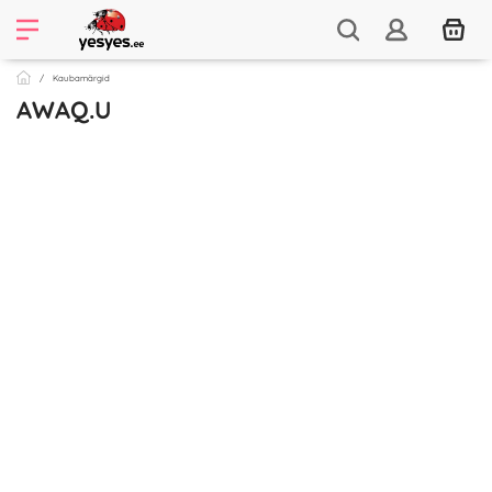
Kaubamärgid
AWAQ.U