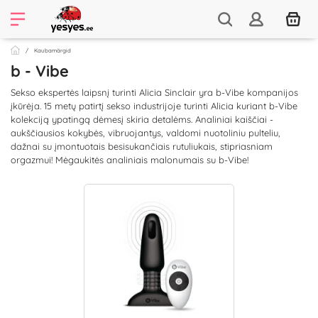
Kaubamärgid
b - Vibe
Sekso ekspertės laipsnį turinti Alicia Sinclair yra b-Vibe kompanijos
įkūrėja. 15 metų patirtį sekso industrijoje turinti Alicia kuriant b-Vibe
kolekciją ypatingą dėmesį skiria detalėms. Analiniai kaiščiai -
aukščiausios kokybės, vibruojantys, valdomi nuotoliniu pulteliu,
dažnai su įmontuotais besisukančiais rutuliukais, stipriasniam
orgazmui! Mėgaukitės analiniais malonumais su b-Vibe!