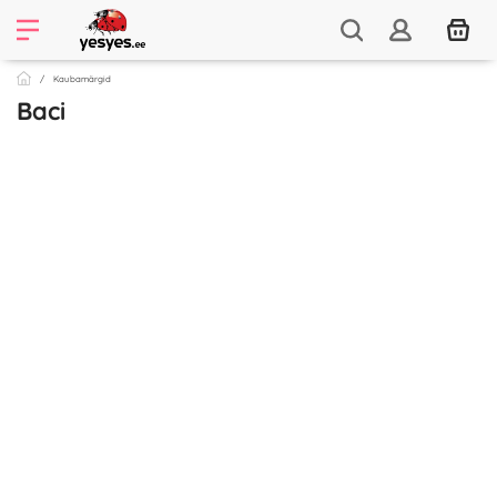
Kaubamärgid
Baci