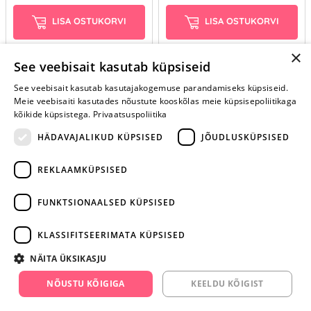
LISA OSTUKORVI
LISA OSTUKORVI
×
See veebisait kasutab küpsiseid
See veebisait kasutab kasutajakogemuse parandamiseks küpsiseid.
Meie veebisaiti kasutades nõustute kooskõlas meie küpsisepoliitikaga
kõikide küpsistega.
Privaatsuspoliitika
HÄDAVAJALIKUD KÜPSISED
JÕUDLUSKÜPSISED
REKLAAMKÜPSISED
ARA JÄTA
MÄNGIMIST
FUNKTSIONAALSED KÜPSISED
+372 668 3282
KLASSIFITSEERIMATA KÜPSISED
info@yesyes.ee
NÄITA ÜKSIKASJU
facebook.com/yesyes.ee
NÕUSTU KÕIGIGA
KEELDU KÕIGIST
Instagram/yesyes.ee