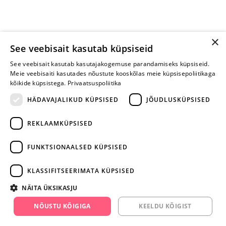
×
See veebisait kasutab küpsiseid
See veebisait kasutab kasutajakogemuse parandamiseks küpsiseid.
Meie veebisaiti kasutades nõustute kooskõlas meie küpsisepoliitikaga
kõikide küpsistega.
Privaatsuspoliitika
HÄDAVAJALIKUD KÜPSISED
JÕUDLUSKÜPSISED
REKLAAMKÜPSISED
ARA JÄTA
MÄNGIMIST
FUNKTSIONAALSED KÜPSISED
+372 668 3282
KLASSIFITSEERIMATA KÜPSISED
info@yesyes.ee
NÄITA ÜKSIKASJU
facebook.com/yesyes.ee
NÕUSTU KÕIGIGA
KEELDU KÕIGIST
Instagram/yesyes.ee