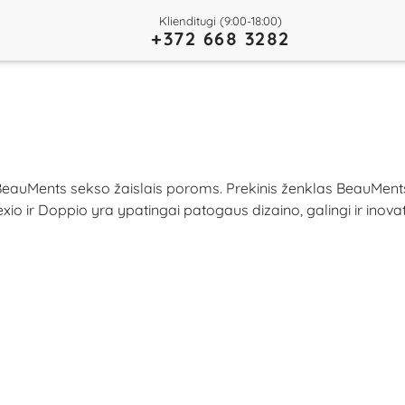
Klienditugi (9:00-18:00)
+372 668 3282
eauMents sekso žaislais poroms. Prekinis ženklas BeauMents 
xio ir Doppio yra ypatingai patogaus dizaino, galingi ir inovat