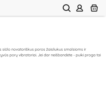
siūlo novatoriškus poros žaisliukus smalsioms ir
yvūs porų vibratoriai. Jei dar neišbandėte - puiki proga tai