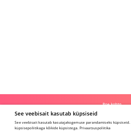
Poe kohta
See veebisait kasutab küpsiseid
Meist
See veebisait kasutab kasutajakogemuse parandamiseks küpsiseid. 
Koostöö
küpsisepoliitikaga kõikide küpsistega.
Privaatsuspoliitika
Tagasiside