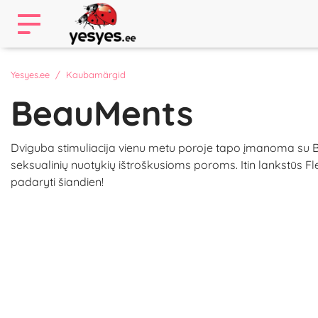
Yesyes.ee
Kaubamärgid
BeauMents
Dviguba stimuliacija vienu metu poroje tapo įmanoma su B
seksualinių nuotykių ištroškusioms poroms. Itin lankstūs Fle
padaryti šiandien!