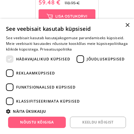
59.48 €
118.95 €
LISA OSTUKORVI
×
See veebisait kasutab küpsiseid
See veebisait kasutab kasutajakogemuse parandamiseks küpsiseid.
Meie veebisaiti kasutades nõustute kooskõlas meie küpsisepoliitikaga
kõikide küpsistega.
Privaatsuspoliitika
HÄDAVAJALIKUD KÜPSISED
JÕUDLUSKÜPSISED
REKLAAMKÜPSISED
ARA JÄTA
MÄNGIMIST
FUNKTSIONAALSED KÜPSISED
+372 668 3282
KLASSIFITSEERIMATA KÜPSISED
info@yesyes.ee
NÄITA ÜKSIKASJU
facebook.com/yesyes.ee
NÕUSTU KÕIGIGA
KEELDU KÕIGIST
Instagram/yesyes.ee