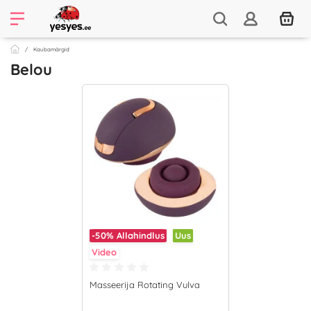
Kaubamärgid
Belou
-50%
Allahindlus
Uus
Video
Masseerija Rotating Vulva