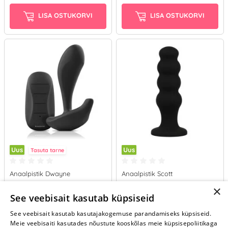
LISA OSTUKORVI
LISA OSTUKORVI
Uus
Uus
Tasuta tarne
Anaalpistik Dwayne
Anaalpistik Scott
×
54.95 €
18.95 €
See veebisait kasutab küpsiseid
See veebisait kasutab kasutajakogemuse parandamiseks küpsiseid.
LISA OSTUKORVI
LISA OSTUKORVI
Meie veebisaiti kasutades nõustute kooskõlas meie küpsisepoliitikaga