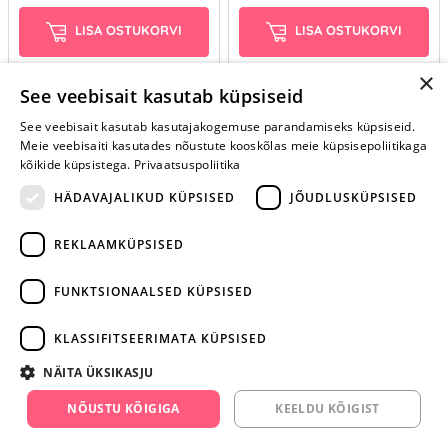
LISA OSTUKORVI
LISA OSTUKORVI
×
See veebisait kasutab küpsiseid
See veebisait kasutab kasutajakogemuse parandamiseks küpsiseid.
Meie veebisaiti kasutades nõustute kooskõlas meie küpsisepoliitikaga
kõikide küpsistega.
Privaatsuspoliitika
HÄDAVAJALIKUD KÜPSISED
JÕUDLUSKÜPSISED
REKLAAMKÜPSISED
ARA JÄTA
MÄNGIMIST
FUNKTSIONAALSED KÜPSISED
+372 668 3282
KLASSIFITSEERIMATA KÜPSISED
info@yesyes.ee
NÄITA ÜKSIKASJU
facebook.com/yesyes.ee
NÕUSTU KÕIGIGA
KEELDU KÕIGIST
Instagram/yesyes.ee