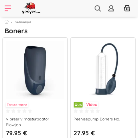
Kaubamärgid
Boners
Uus
Video
Tasuta tarne
Vibreeriv masturbaator
Peenisepump Boners No. 1
Blowjob
79.95 €
27.95 €